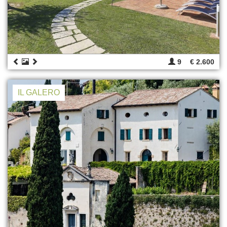
9
€ 2.600
IL GALERO