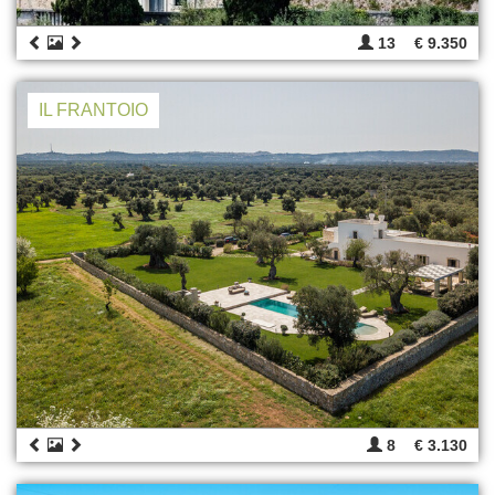
13
€ 9.350
IL FRANTOIO
8
€ 3.130