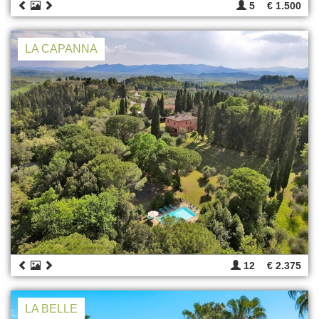
5
€ 1.500
LA CAPANNA
12
€ 2.375
LA BELLE