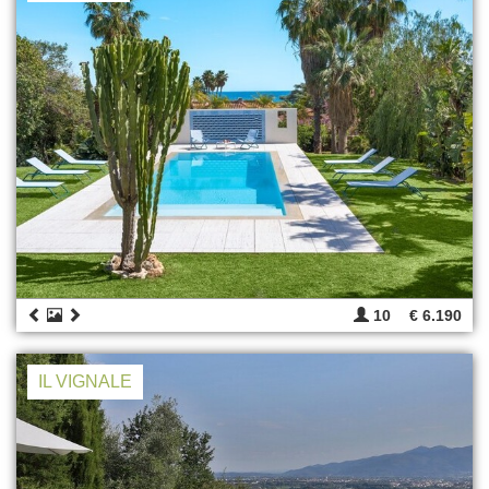
10
€ 6.190
IL VIGNALE