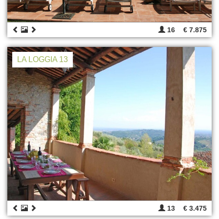
16
€ 7.875
LA LOGGIA 13
13
€ 3.475