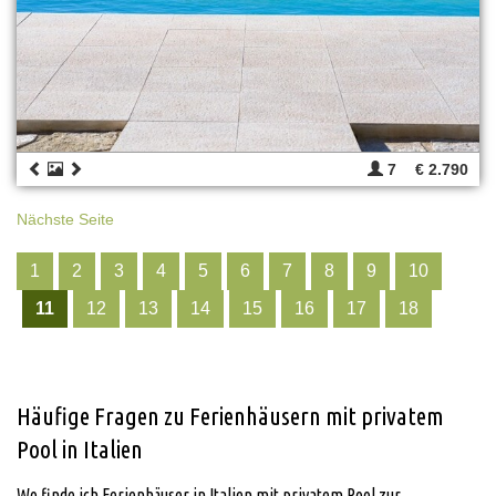
7
€ 2.790
Nächste Seite
1
2
3
4
5
6
7
8
9
10
11
12
13
14
15
16
17
18
Häufige Fragen zu Ferienhäusern mit privatem
Pool in Italien
Wo finde ich Ferienhäuser in Italien mit privatem Pool zur