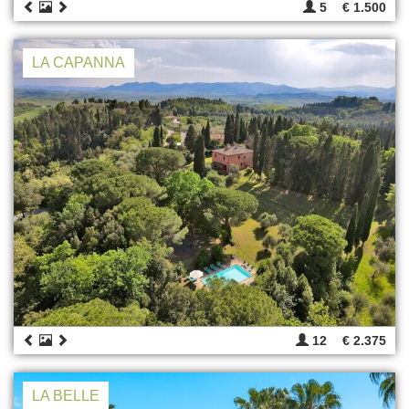
5
€ 1.500
LA CAPANNA
12
€ 2.375
LA BELLE