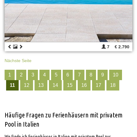
7
€ 2.790
Nächste Seite
1
2
3
4
5
6
7
8
9
10
11
12
13
14
15
16
17
18
Häufige Fragen zu Ferienhäusern mit privatem
Pool in Italien
Wo finde ich Ferienhäuser in Italien mit privatem Pool zur