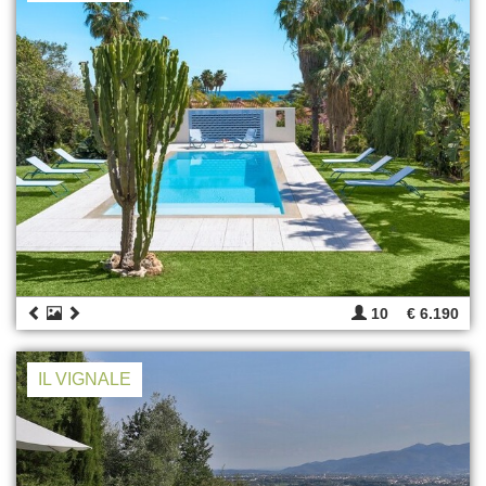
10
€ 6.190
IL VIGNALE