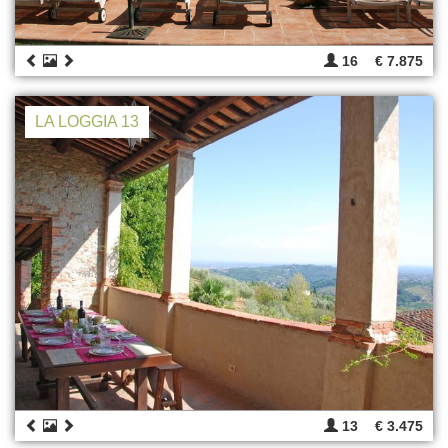
16
€ 7.875
LA LOGGIA 13
13
€ 3.475