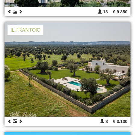
13
€ 9.350
IL FRANTOIO
8
€ 3.130