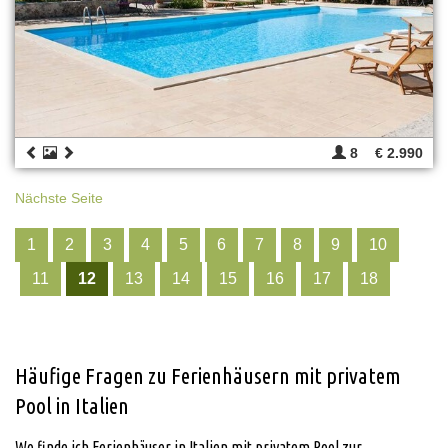
8
€ 2.990
Nächste Seite
1
2
3
4
5
6
7
8
9
10
11
12
13
14
15
16
17
18
Häufige Fragen zu Ferienhäusern mit privatem
Pool in Italien
Wo finde ich Ferienhäuser in Italien mit privatem Pool zur