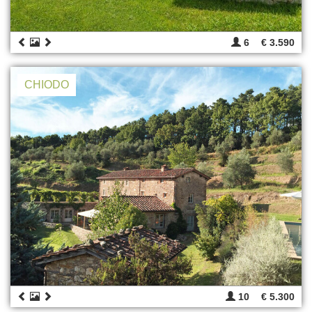
6
€ 3.590
CHIODO
10
€ 5.300