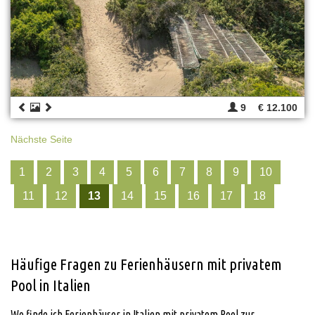
9
€ 12.100
Nächste Seite
1
2
3
4
5
6
7
8
9
10
11
12
13
14
15
16
17
18
Häufige Fragen zu Ferienhäusern mit privatem
Pool in Italien
Wo finde ich Ferienhäuser in Italien mit privatem Pool zur