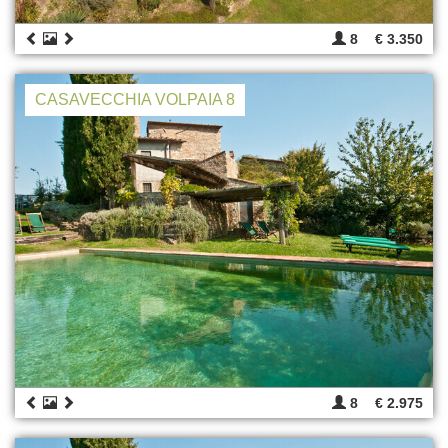
8
€ 3.350
CASAVECCHIA VOLPAIA 8
8
€ 2.975