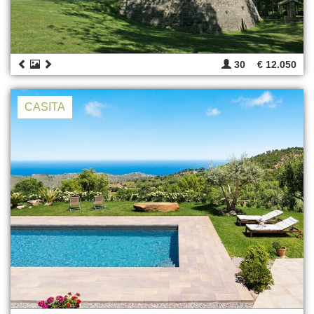
30
€ 12.050
CASITA