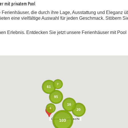
ser mit privatem Pool
ne Ferienhäuser, die durch ihre Lage, Ausstattung und Eleganz 
eten eine vielfältige Auswahl für jeden Geschmack. Stöbern Si
n Erlebnis. Entdecken Sie jetzt unsere Ferienhäuser mit Pool u
7
61
95
16
6
20
Casa dei Lentischi
Casa dei Lentischi
103