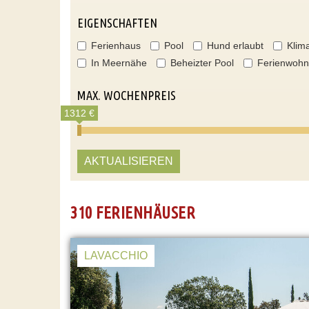
EIGENSCHAFTEN
Ferienhaus
Pool
Hund erlaubt
Klim
In Meernähe
Beheizter Pool
Ferienwoh
MAX. WOCHENPREIS
1312 €
AKTUALISIEREN
310 FERIENHÄUSER
LAVACCHIO