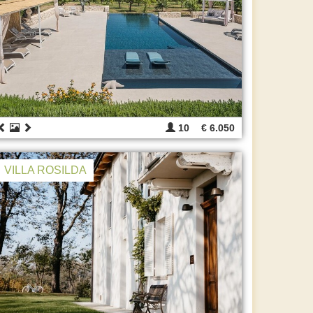
10
€ 6.050
VILLA ROSILDA