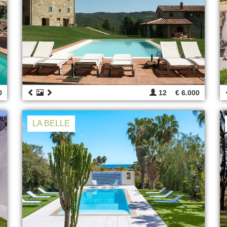
0
12
€ 6.000
LA BELLE