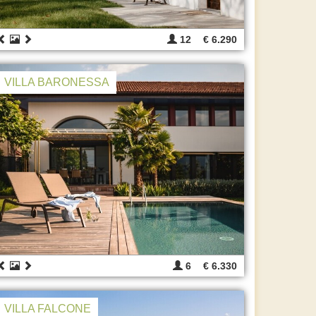
12
€ 6.290
VILLA BARONESSA
6
€ 6.330
VILLA FALCONE