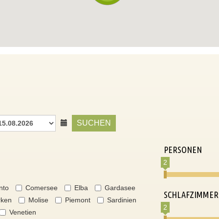
SUCHEN
PERSONEN
2
nto
Comersee
Elba
Gardasee
SCHLAFZIMMER
ken
Molise
Piemont
Sardinien
2
Venetien