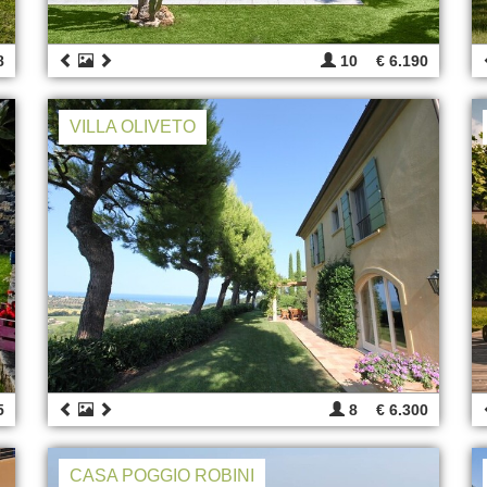
8
10
€ 6.190
VILLA OLIVETO
5
8
€ 6.300
CASA POGGIO ROBINI