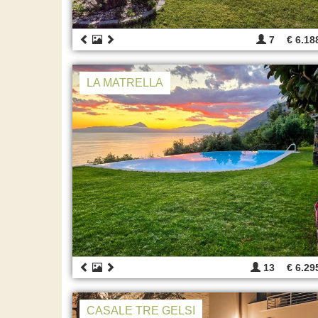
7
€ 6.18
LA MATRELLA
13
€ 6.29
CASALE TRE GELSI