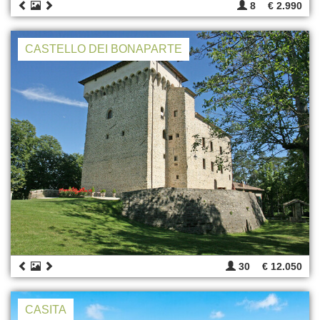
8
€ 2.990
CASTELLO DEI BONAPARTE
30
€ 12.050
CASITA