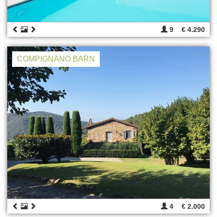
9
€ 4.290
COMPIGNANO BARN
4
€ 2.000