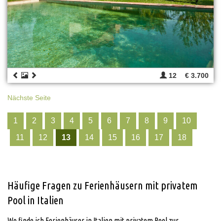
12
€ 3.700
Nächste Seite
1
2
3
4
5
6
7
8
9
10
11
12
13
14
15
16
17
18
Häufige Fragen zu Ferienhäusern mit privatem
Pool in Italien
Wo finde ich Ferienhäuser in Italien mit privatem Pool zur