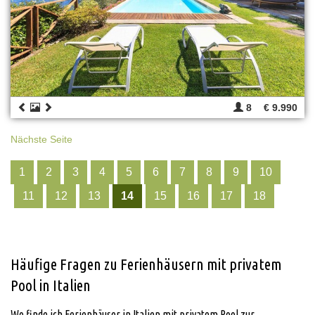
8
€ 9.990
Nächste Seite
1
2
3
4
5
6
7
8
9
10
11
12
13
14
15
16
17
18
Häufige Fragen zu Ferienhäusern mit privatem
Pool in Italien
Wo finde ich Ferienhäuser in Italien mit privatem Pool zur