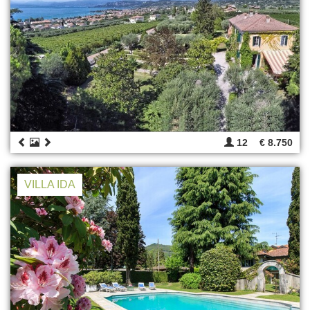
12
€ 8.750
VILLA IDA