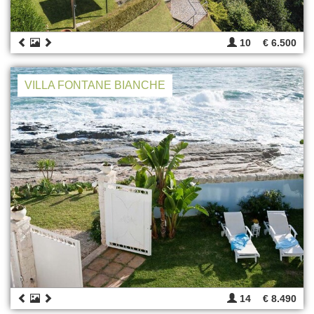
10
€ 6.500
VILLA FONTANE BIANCHE
14
€ 8.490