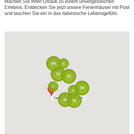
Machen Sie Ihren Urlaub zu einem unvergesslichen
Erlebnis. Entdecken Sie jetzt unsere Ferienhäuser mit Pool
und tauchen Sie ein in das italienische Lebensgefühl.
64
5
73
33
6
19
4
Casa dei Lentischi
Casa dei Lentischi
31
72