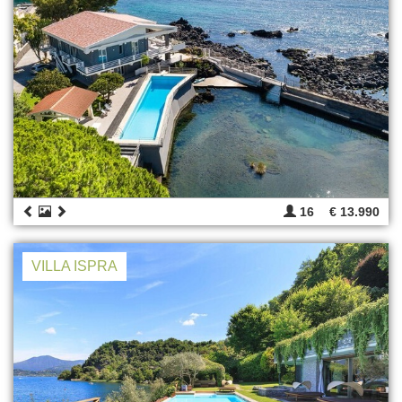
16
€ 13.990
VILLA ISPRA