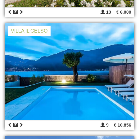
13
€ 6.000
VILLA IL GELSO
9
€ 10.856