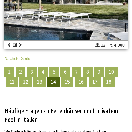
12
€ 4.000
Nächste Seite
1
2
3
4
5
6
7
8
9
10
11
12
13
14
15
16
17
18
Häufige Fragen zu Ferienhäusern mit privatem
Pool in Italien
Wo finde ich Ferienhäuser in Italien mit privatem Pool zur