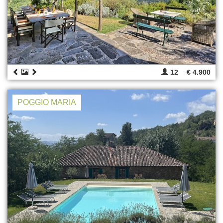
12
€ 4.900
POGGIO MARIA