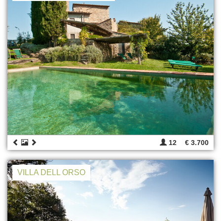
12
€ 3.700
VILLA DELL ORSO