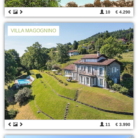
10
€ 4.290
VILLA MAGOGNINO
11
€ 3.990