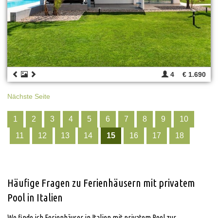
4
€ 1.690
Nächste Seite
1
2
3
4
5
6
7
8
9
10
11
12
13
14
15
16
17
18
Häufige Fragen zu Ferienhäusern mit privatem
Pool in Italien
Wo finde ich Ferienhäuser in Italien mit privatem Pool zur