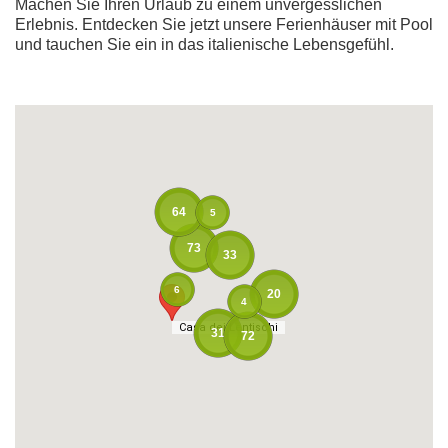
Machen Sie Ihren Urlaub zu einem unvergesslichen
Erlebnis. Entdecken Sie jetzt unsere Ferienhäuser mit Pool
und tauchen Sie ein in das italienische Lebensgefühl.
64
5
73
33
6
20
4
Casa dei Lentischi
Casa dei Lentischi
31
72