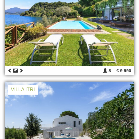
8
€ 9.990
VILLA ITRI