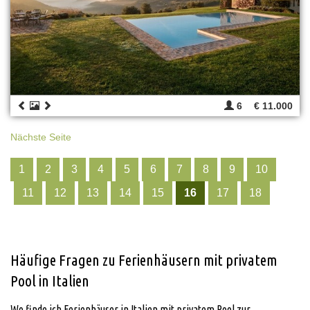
6
€ 11.000
Nächste Seite
1
2
3
4
5
6
7
8
9
10
11
12
13
14
15
16
17
18
Häufige Fragen zu Ferienhäusern mit privatem
Pool in Italien
Wo finde ich Ferienhäuser in Italien mit privatem Pool zur