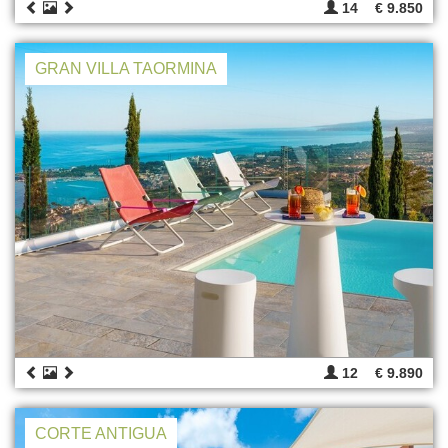
14
€ 9.850
GRAN VILLA TAORMINA
12
€ 9.890
CORTE ANTIGUA