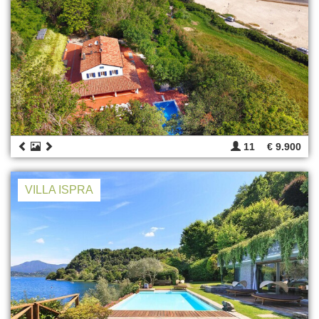
11
€ 9.900
VILLA ISPRA