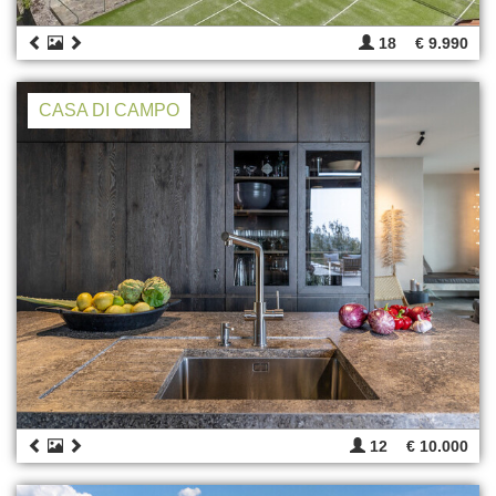
18
€ 9.990
CASA DI CAMPO
12
€ 10.000