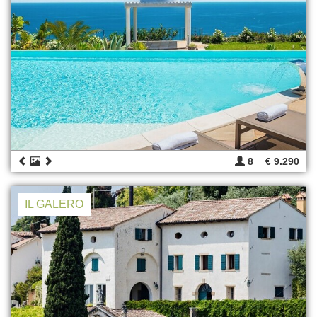
8
€ 9.290
IL GALERO