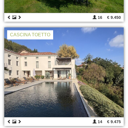
16
€ 9.450
CASCINA TOETTO
14
€ 9.475