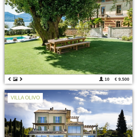
10
€ 9.500
VILLA OLIVO