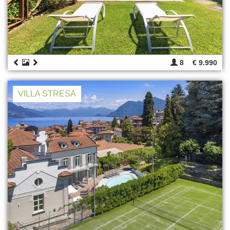
8
€ 9.990
VILLA STRESA