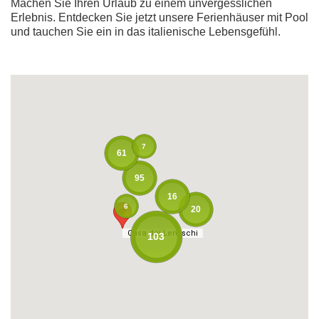
Machen Sie Ihren Urlaub zu einem unvergesslichen
Erlebnis. Entdecken Sie jetzt unsere Ferienhäuser mit Pool
und tauchen Sie ein in das italienische Lebensgefühl.
7
61
95
16
6
20
Casa dei Lentischi
Casa dei Lentischi
103