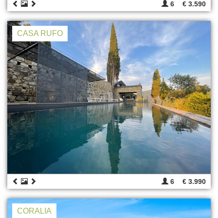
6
€ 3.590
CASA RUFO
6
€ 3.990
CORALIA