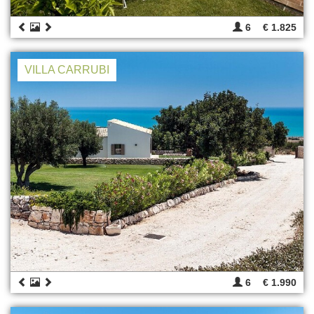
6
€ 1.825
VILLA CARRUBI
6
€ 1.990