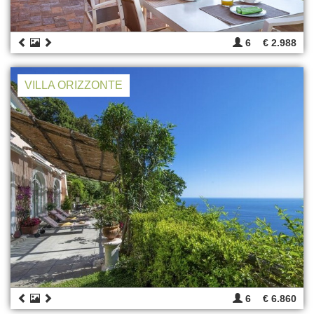
6
€ 2.988
VILLA ORIZZONTE
6
€ 6.860