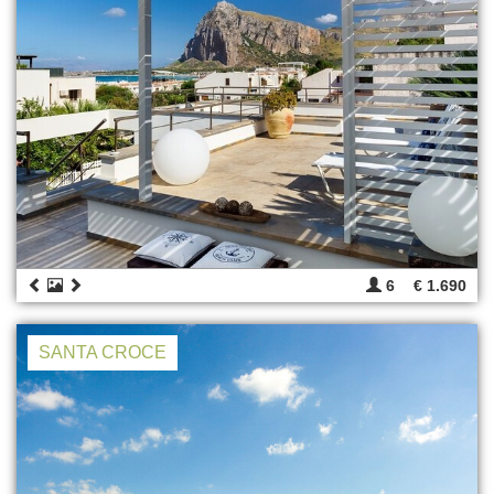
6
€ 1.690
SANTA CROCE