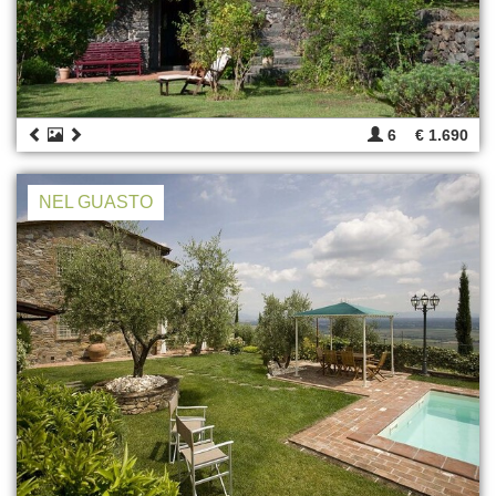
6
€ 1.690
NEL GUASTO