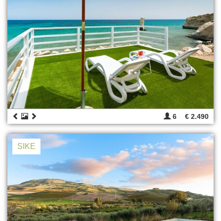
6
€ 2.490
SIKE