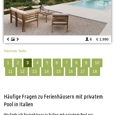
6
€ 1.990
Nächste Seite
1
2
3
4
5
6
7
8
9
10
11
12
13
14
15
16
17
18
Häufige Fragen zu Ferienhäusern mit privatem
Pool in Italien
Wo finde ich Ferienhäuser in Italien mit privatem Pool zur