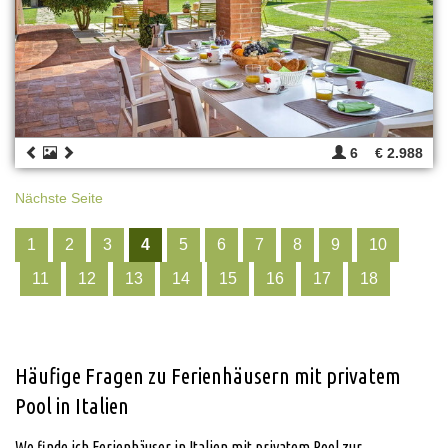
6
€ 2.988
Nächste Seite
1
2
3
4
5
6
7
8
9
10
11
12
13
14
15
16
17
18
Häufige Fragen zu Ferienhäusern mit privatem
Pool in Italien
Wo finde ich Ferienhäuser in Italien mit privatem Pool zur