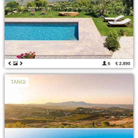
6
€ 2.890
TANGI