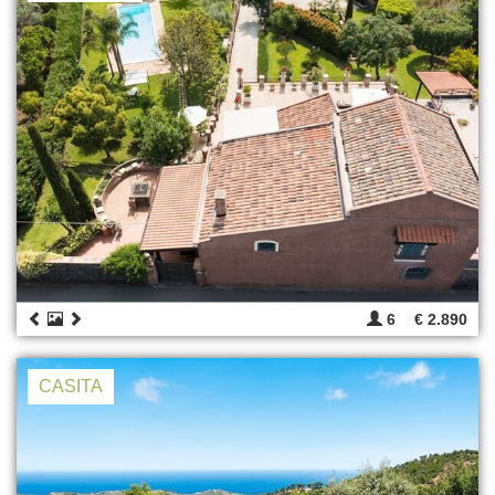
6
€ 2.890
CASITA