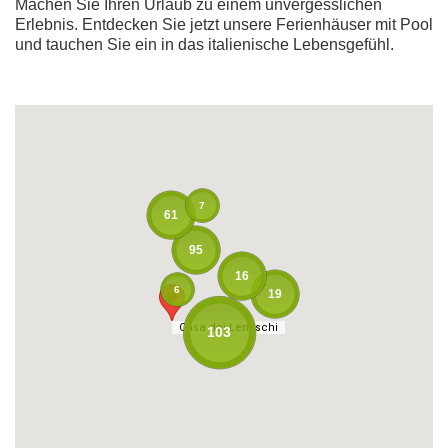
Machen Sie Ihren Urlaub zu einem unvergesslichen
Erlebnis. Entdecken Sie jetzt unsere Ferienhäuser mit Pool
und tauchen Sie ein in das italienische Lebensgefühl.
7
61
95
16
6
19
Casa dei Lentischi
Casa dei Lentischi
103