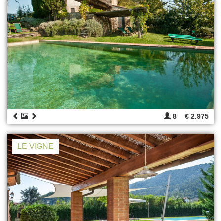
8
€ 2.975
LE VIGNE