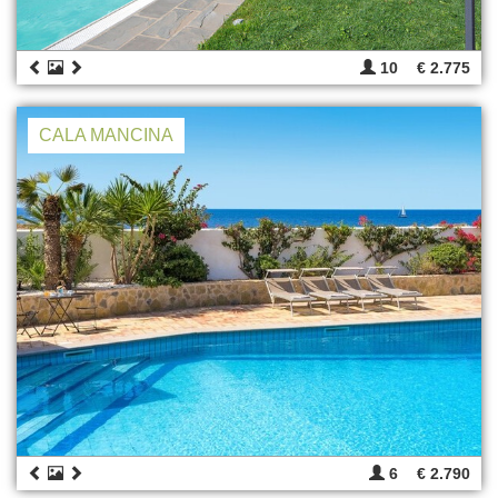
10
€ 2.775
CALA MANCINA
6
€ 2.790