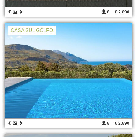
8
€ 2.890
CASA SUL GOLFO
8
€ 2.890