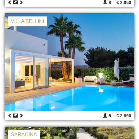
8
€ 2.850
VILLA BELLINI
5
€ 2.890
SARACINA