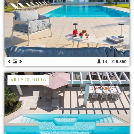
14
€ 9.850
VILLA GIUTITTA