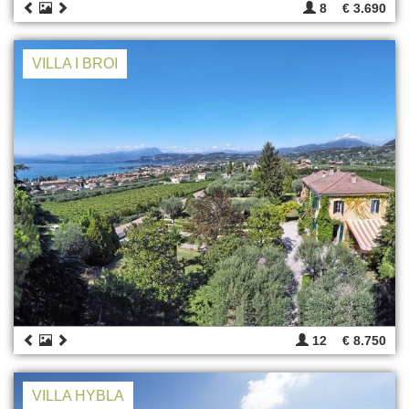
8
€ 3.690
VILLA I BROI
12
€ 8.750
VILLA HYBLA