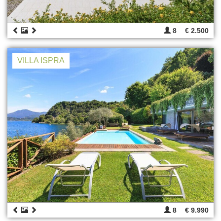
8
€ 2.500
VILLA ISPRA
8
€ 9.990