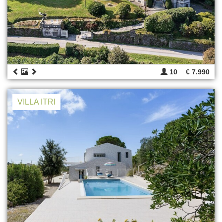
10
€ 7.990
VILLA ITRI