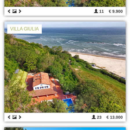
11
€ 9.900
VILLA GIULIA
23
€ 13.000