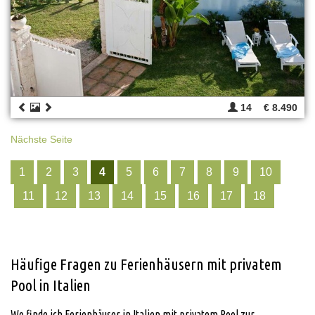
14
€ 8.490
Nächste Seite
1
2
3
4
5
6
7
8
9
10
11
12
13
14
15
16
17
18
Häufige Fragen zu Ferienhäusern mit privatem
Pool in Italien
Wo finde ich Ferienhäuser in Italien mit privatem Pool zur