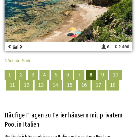
6
€ 2.490
Nächste Seite
1
2
3
4
5
6
7
8
9
10
11
12
13
14
15
16
17
18
Häufige Fragen zu Ferienhäusern mit privatem
Pool in Italien
Wo finde ich Ferienhäuser in Italien mit privatem Pool zur