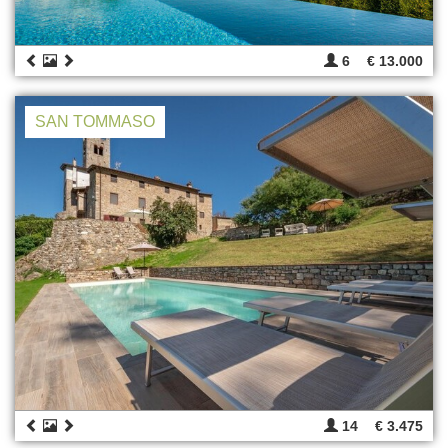
6
€ 13.000
SAN TOMMASO
14
€ 3.475