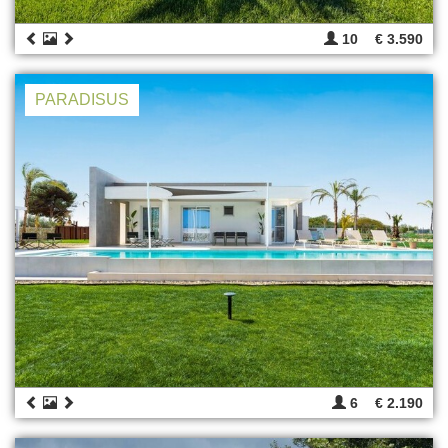
10
€ 3.590
PARADISUS
6
€ 2.190