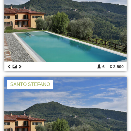
6
€ 2.500
SANTO STEFANO