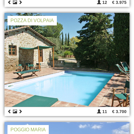
12
€ 3.975
POZZA DI VOLPAIA
11
€ 3.700
POGGIO MARIA