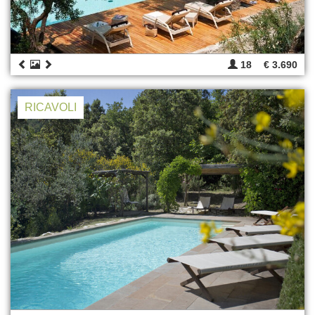
18
€ 3.690
RICAVOLI