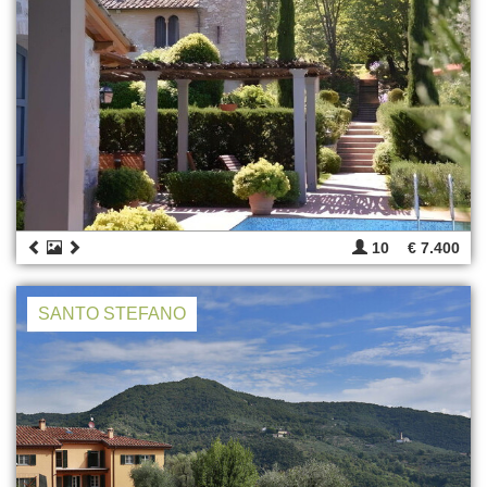
10
€ 7.400
SANTO STEFANO