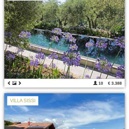
10
€ 3.388
VILLA SISSI