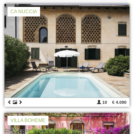
CA NUCCIA
10
€ 4.090
VILLA BOHEME