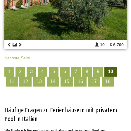
10
€ 6.700
Nächste Seite
1
2
3
4
5
6
7
8
9
10
11
12
13
14
15
16
17
18
Häufige Fragen zu Ferienhäusern mit privatem
Pool in Italien
Wo finde ich Ferienhäuser in Italien mit privatem Pool zur