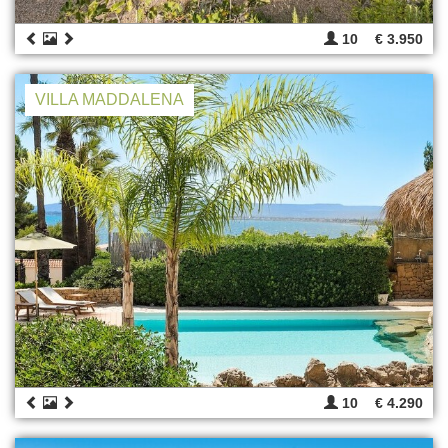
10
€ 3.950
VILLA MADDALENA
10
€ 4.290