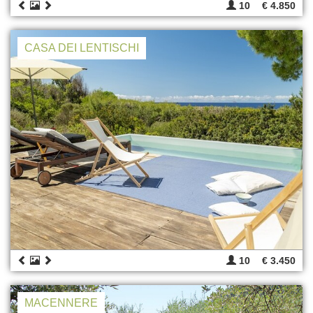
10
€ 4.850
CASA DEI LENTISCHI
10
€ 3.450
MACENNERE