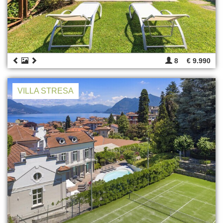
8
€ 9.990
VILLA STRESA