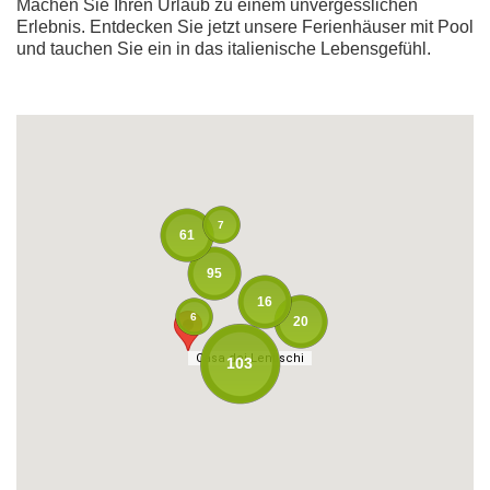
Machen Sie Ihren Urlaub zu einem unvergesslichen
Erlebnis. Entdecken Sie jetzt unsere Ferienhäuser mit Pool
und tauchen Sie ein in das italienische Lebensgefühl.
7
61
95
16
6
20
Casa dei Lentischi
Casa dei Lentischi
103