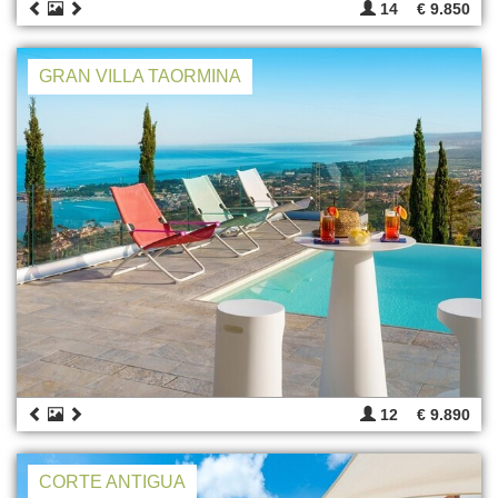
14
€ 9.850
GRAN VILLA TAORMINA
12
€ 9.890
CORTE ANTIGUA