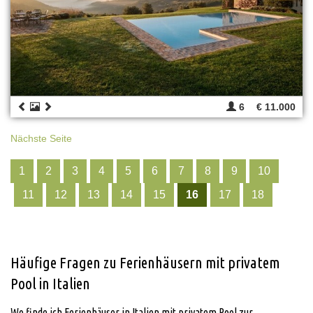
6
€ 11.000
Nächste Seite
1
2
3
4
5
6
7
8
9
10
11
12
13
14
15
16
17
18
Häufige Fragen zu Ferienhäusern mit privatem
Pool in Italien
Wo finde ich Ferienhäuser in Italien mit privatem Pool zur