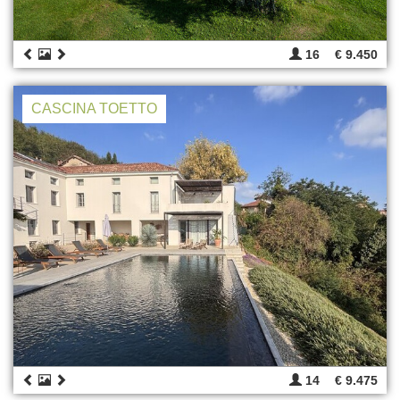
16
€ 9.450
CASCINA TOETTO
14
€ 9.475