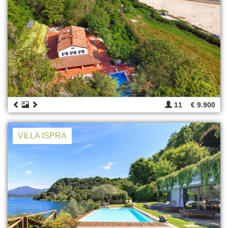
11
€ 9.900
VILLA ISPRA