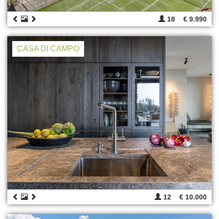
18
€ 9.990
CASA DI CAMPO
12
€ 10.000