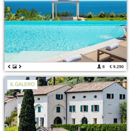
8
€ 9.290
IL GALERO