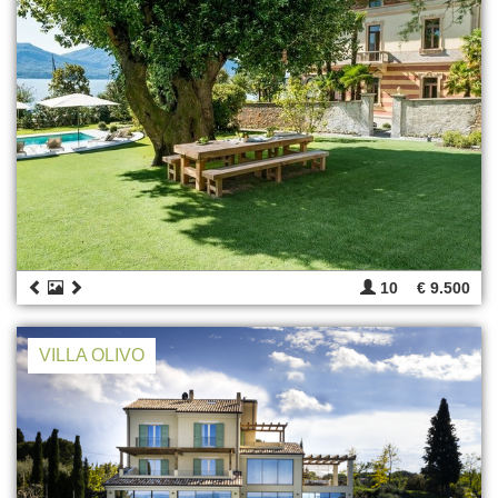
10
€ 9.500
VILLA OLIVO