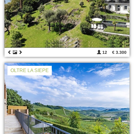
12
€ 3.300
OLTRE LA SIEPE