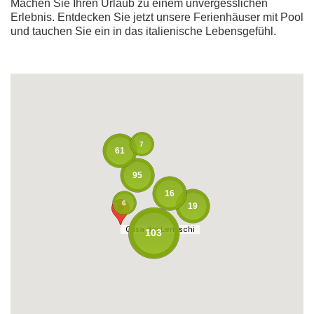
Machen Sie Ihren Urlaub zu einem unvergesslichen
Erlebnis. Entdecken Sie jetzt unsere Ferienhäuser mit Pool
und tauchen Sie ein in das italienische Lebensgefühl.
7
61
95
16
6
19
Casa dei Lentischi
Casa dei Lentischi
103