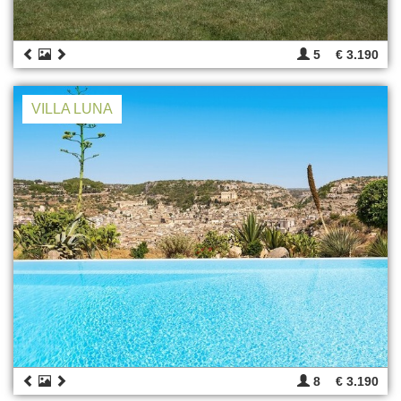
5
€ 3.190
VILLA LUNA
8
€ 3.190