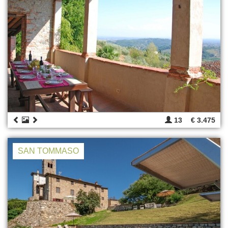
13
€ 3.475
SAN TOMMASO