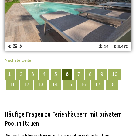
14
€ 3.475
Nächste Seite
1
2
3
4
5
6
7
8
9
10
11
12
13
14
15
16
17
18
Häufige Fragen zu Ferienhäusern mit privatem
Pool in Italien
Wo finde ich Ferienhäuser in Italien mit privatem Pool zur