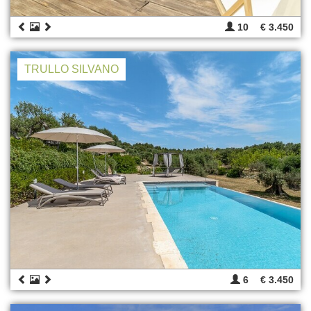
10
€ 3.450
TRULLO SILVANO
6
€ 3.450