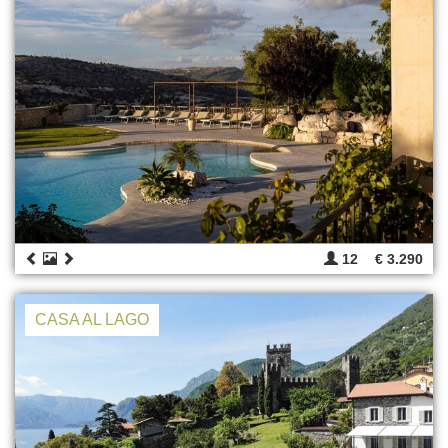
12
€ 3.290
CASA AL LAGO