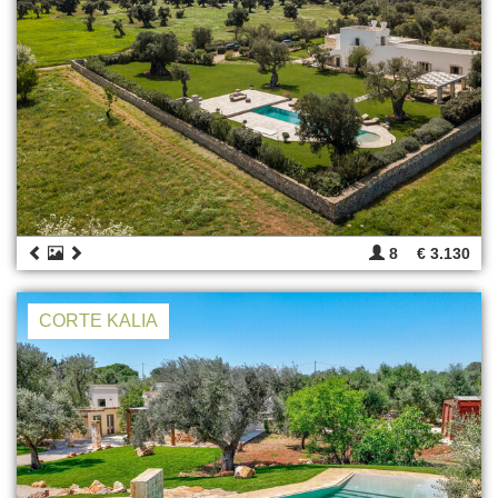
8
€ 3.130
CORTE KALIA