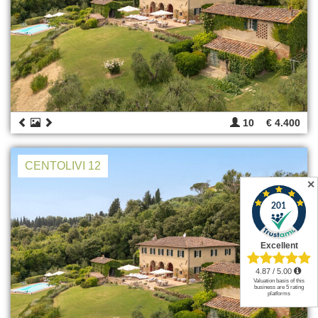
10
€ 4.400
CENTOLIVI 12
✕