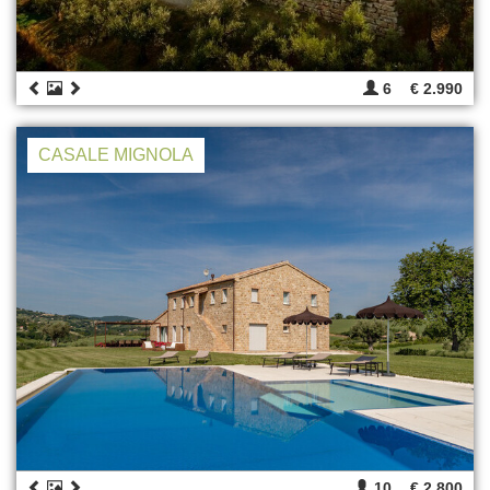
6
€ 2.990
CASALE MIGNOLA
10
€ 2.800