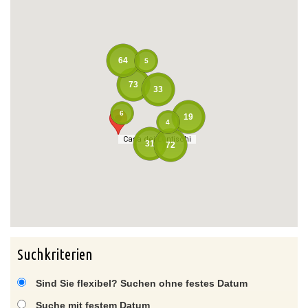
64
5
73
33
6
19
4
Casa dei Lentischi
Casa dei Lentischi
31
72
Suchkriterien
Sind Sie flexibel? Suchen ohne festes Datum
Suche mit festem Datum