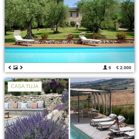
6
€ 2.000
CASA TUJA