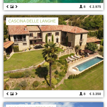
8
€ 2.975
CASCINA DELLE LANGHE
8
€ 3.350