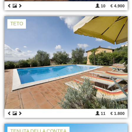
10
€ 4.900
TETO
11
€ 1.800
TENUTA DELLA CONTEA