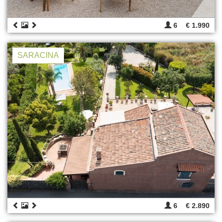
6
€ 1.990
SARACINA
6
€ 2.890