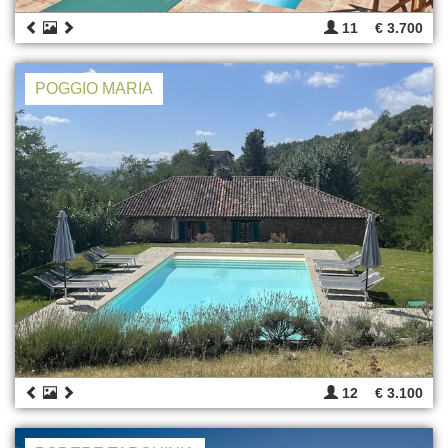
11
€ 3.700
POGGIO MARIA
12
€ 3.100