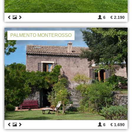
6
€ 2.190
PALMENTO MONTEROSSO
6
€ 1.690