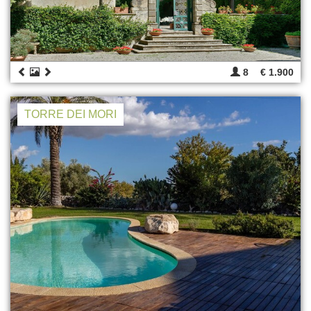
8
€ 1.900
TORRE DEI MORI