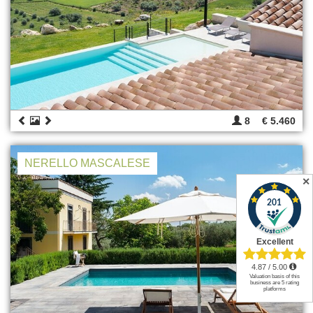
8
€ 5.460
NERELLO MASCALESE
✕