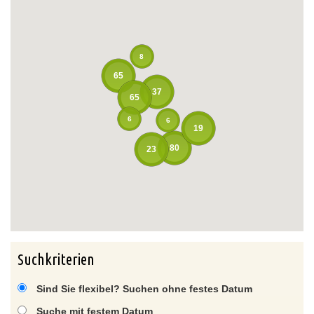
8
65
37
65
6
6
19
80
23
Suchkriterien
Sind Sie flexibel? Suchen ohne festes Datum
Suche mit festem Datum