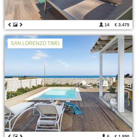
14
€ 3.475
SAN LORENZO TIMO
6
€ 1.890