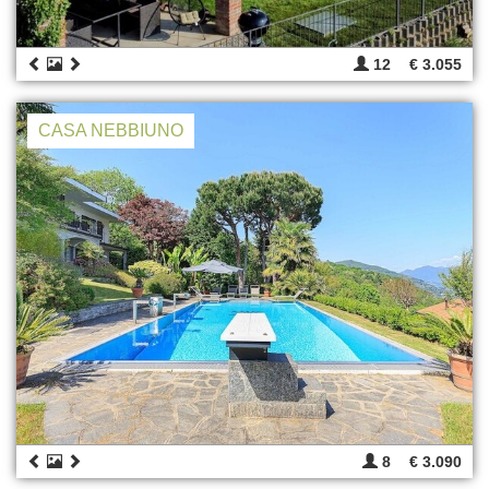
12
€ 3.055
CASA NEBBIUNO
8
€ 3.090