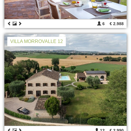
6
€ 2.988
VILLA MORROVALLE 12
12
€ 2.990