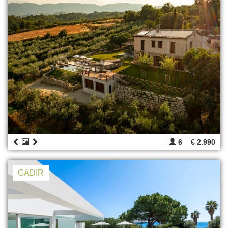
6
€ 2.990
GADIR