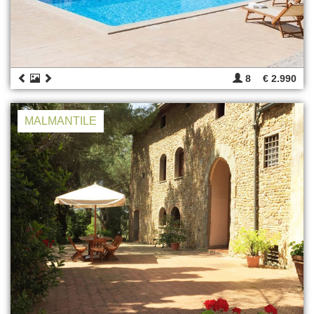
8
€ 2.990
MALMANTILE