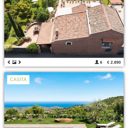
6
€ 2.890
CASITA