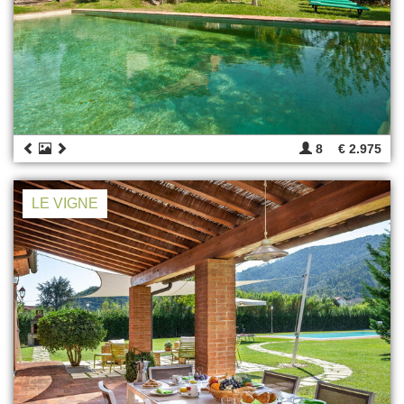
8
€ 2.975
LE VIGNE