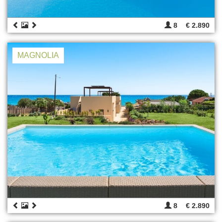
8
€ 2.890
MAGNOLIA
8
€ 2.890