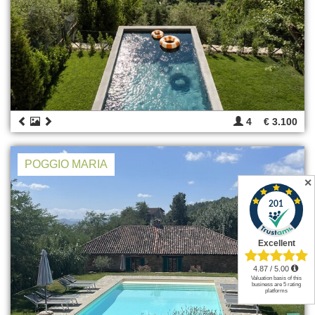
4
€ 3.100
POGGIO MARIA
✕