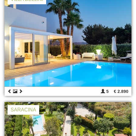
5
€ 2.890
SARACINA