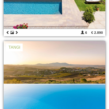
6
€ 2.890
TANGI