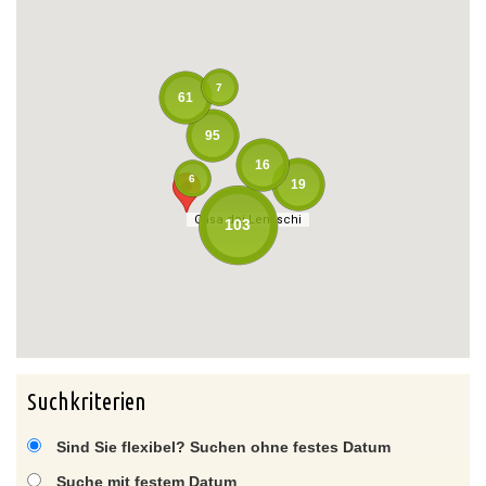
7
61
95
16
6
19
Casa dei Lentischi
Casa dei Lentischi
103
Suchkriterien
Sind Sie flexibel? Suchen ohne festes Datum
Suche mit festem Datum