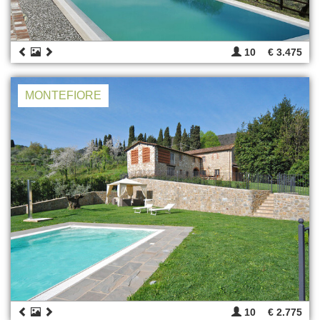
10
€ 3.475
MONTEFIORE
10
€ 2.775