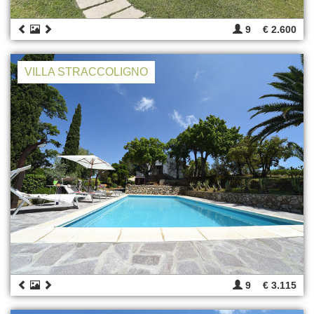
9
€ 2.600
VILLA STRACCOLIGNO
9
€ 3.115