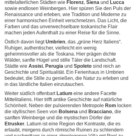
mittelalterlichen Städten wie
Florenz
,
Siena
und
Lucca
sowie endlosen Weinbergen. Hier spüren Sie den Puls der
Renaissance und erleben, wie Tradition und Moderne zu
einer harmonischen Einheit verschmelzen. Das Licht, die
Farben und das unverwechselbare toskanische Flair
machen jeden Aufenthalt zu einer Reise für die Sinne.
Östlich davon liegt
Umbrien
, das „grüne Herz Italiens“.
Ruhiger, authentischer, vielleicht ein wenig
geheimnisvoller als die Toskana. Hier prägen dichte
Wälder, sanfte Hügel und stille Täler die Landschaft.
Städte wie
Assisi
,
Perugia
und
Spoleto
sind reich an
Geschichte und Spiritualität. Ein Ferienhaus in Umbrien
bedeutet, die Stille zu genießen, die Natur zu erleben und
in das ländliche Italien einzutauchen.
Weiter südlich offenbart
Latium
eine andere Facette
Mittelitaliens. Hier trifft antike Geschichte auf natürliche
Schönheit. Neben der pulsierenden Metropole
Rom
locken
die idyllischen Seen von
Bolsena
und
Bracciano
, die
sanften Weinberge und die mystischen Dörfer der
Etrusker
. Latium ist eine Region der Kontraste, die es
erlaubt, morgens durch römische Ruinen zu schlendern
und nachmittags in einer abgelegenen Villa mit Pool zu