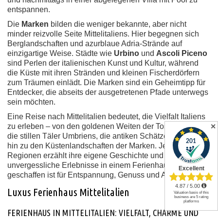
entspannen.
Die
Marken
bilden die weniger bekannte, aber nicht
minder reizvolle Seite Mittelitaliens. Hier begegnen sich
Berglandschaften und azurblaue Adria-Strände auf
einzigartige Weise. Städte wie
Urbino
und
Ascoli Piceno
sind Perlen der italienischen Kunst und Kultur, während
die Küste mit ihren Stränden und kleinen Fischerdörfern
zum Träumen einlädt. Die Marken sind ein Geheimtipp für
Entdecker, die abseits der ausgetretenen Pfade unterwegs
sein möchten.
Eine Reise nach Mittelitalien bedeutet, die Vielfalt Italiens
zu erleben – von den goldenen Weiten der Toskana über
✕
die stillen Täler Umbriens, die antiken Schätze Latiums bis
hin zu den Küstenlandschaften der Marken. Jede dieser
Regionen erzählt ihre eigene Geschichte und verspricht
unvergessliche Erlebnisse in einem Ferienhaus, das wie
geschaffen ist für Entspannung, Genuss und Abenteuer.
Luxus Ferienhaus Mittelitalien
FERIENHAUS IN MITTELITALIEN: VIELFALT, CHARME UND