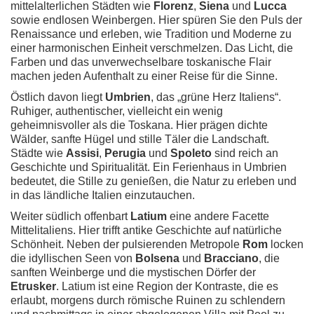
mittelalterlichen Städten wie
Florenz
,
Siena
und
Lucca
sowie endlosen Weinbergen. Hier spüren Sie den Puls der
Renaissance und erleben, wie Tradition und Moderne zu
einer harmonischen Einheit verschmelzen. Das Licht, die
Farben und das unverwechselbare toskanische Flair
machen jeden Aufenthalt zu einer Reise für die Sinne.
Östlich davon liegt
Umbrien
, das „grüne Herz Italiens“.
Ruhiger, authentischer, vielleicht ein wenig
geheimnisvoller als die Toskana. Hier prägen dichte
Wälder, sanfte Hügel und stille Täler die Landschaft.
Städte wie
Assisi
,
Perugia
und
Spoleto
sind reich an
Geschichte und Spiritualität. Ein Ferienhaus in Umbrien
bedeutet, die Stille zu genießen, die Natur zu erleben und
in das ländliche Italien einzutauchen.
Weiter südlich offenbart
Latium
eine andere Facette
Mittelitaliens. Hier trifft antike Geschichte auf natürliche
Schönheit. Neben der pulsierenden Metropole
Rom
locken
die idyllischen Seen von
Bolsena
und
Bracciano
, die
sanften Weinberge und die mystischen Dörfer der
Etrusker
. Latium ist eine Region der Kontraste, die es
erlaubt, morgens durch römische Ruinen zu schlendern