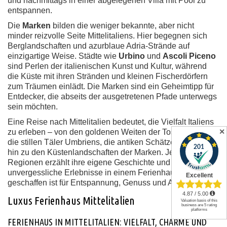
und nachmittags in einer abgelegenen Villa mit Pool zu
entspannen.
Die
Marken
bilden die weniger bekannte, aber nicht
minder reizvolle Seite Mittelitaliens. Hier begegnen sich
Berglandschaften und azurblaue Adria-Strände auf
einzigartige Weise. Städte wie
Urbino
und
Ascoli Piceno
sind Perlen der italienischen Kunst und Kultur, während
die Küste mit ihren Stränden und kleinen Fischerdörfern
zum Träumen einlädt. Die Marken sind ein Geheimtipp für
Entdecker, die abseits der ausgetretenen Pfade unterwegs
sein möchten.
Eine Reise nach Mittelitalien bedeutet, die Vielfalt Italiens
zu erleben – von den goldenen Weiten der Toskana über
✕
die stillen Täler Umbriens, die antiken Schätze Latiums bis
hin zu den Küstenlandschaften der Marken. Jede dieser
Regionen erzählt ihre eigene Geschichte und verspricht
unvergessliche Erlebnisse in einem Ferienhaus, das wie
geschaffen ist für Entspannung, Genuss und Abenteuer.
Luxus Ferienhaus Mittelitalien
FERIENHAUS IN MITTELITALIEN: VIELFALT, CHARME UND