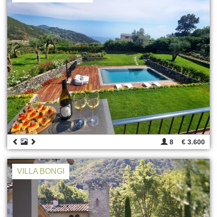
8
€ 3.600
VILLA BONGI