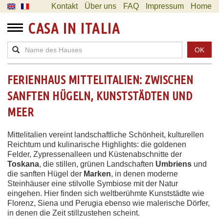
Kontakt
Über uns
FAQ
Impressum
Home
CASA IN ITALIA
OK
FERIENHAUS MITTELITALIEN: ZWISCHEN
SANFTEN HÜGELN, KUNSTSTÄDTEN UND
MEER
Mittelitalien vereint landschaftliche Schönheit, kulturellen
Reichtum und kulinarische Highlights: die goldenen
Felder, Zypressenalleen und Küstenabschnitte der
Toskana
, die stillen, grünen Landschaften
Umbriens
und
die sanften Hügel der
Marken
, in denen moderne
Steinhäuser eine stilvolle Symbiose mit der Natur
eingehen. Hier finden sich weltberühmte Kunststädte wie
Florenz, Siena und Perugia ebenso wie malerische Dörfer,
in denen die Zeit stillzustehen scheint.