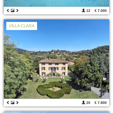
12
€ 7.000
VILLA CLARA
20
€ 7.800