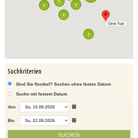
9
8
4
3
Casa Tuja
Casa Tuja
2
Suchkriterien
Sind Sie flexibel? Suchen ohne festes Datum
Suche mit festem Datum
Von
Bis
SUCHEN