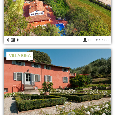
11
€ 9.900
VILLA IGEA