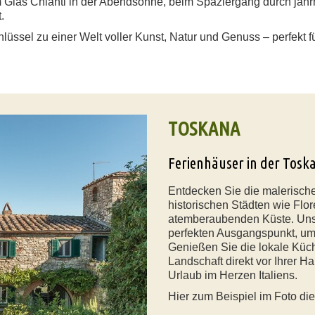
 Glas Chianti in der Abendsonne, beim Spaziergang durch jahr
.
chlüssel zu einer Welt voller Kunst, Natur und Genuss – perfekt fü
TOSKANA
Ferienhäuser in der Tosk
Entdecken Sie die malerisch
historischen Städten wie Flo
atemberaubenden Küste. Un
perfekten Ausgangspunkt, um
Genießen Sie die lokale Küch
Landschaft direkt vor Ihrer H
Urlaub im Herzen Italiens.
Hier zum Beispiel im Foto die