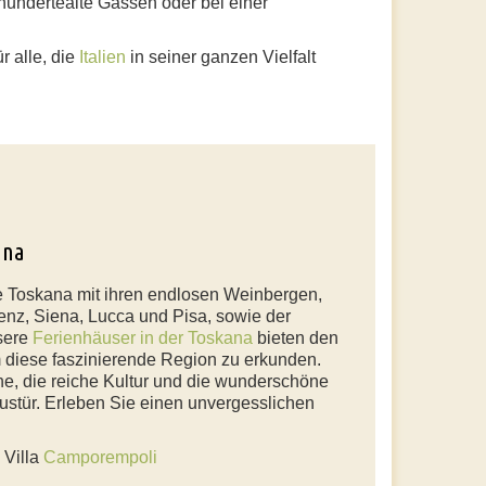
hundertealte Gassen oder bei einer
r alle, die
Italien
in seiner ganzen Vielfalt
ana
e Toskana mit ihren endlosen Weinbergen,
renz, Siena, Lucca und Pisa, sowie der
sere
Ferienhäuser in der Toskana
bieten den
 diese faszinierende Region zu erkunden.
e, die reiche Kultur und die wunderschöne
austür. Erleben Sie einen unvergesslichen
 Villa
Camporempoli