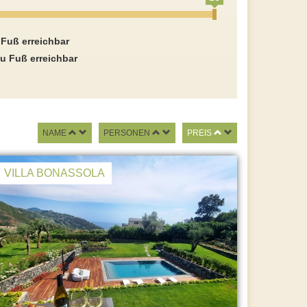
 Fuß erreichbar
u Fuß erreichbar
NAME
PERSONEN
PREIS
VILLA BONASSOLA