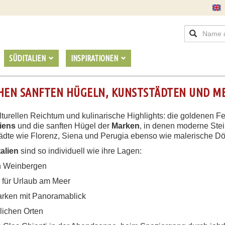
SÜDITALIEN
INSPIRATIONEN
CHEN SANFTEN HÜGELN, KUNSTSTÄDTEN UND M
 kulturellen Reichtum und kulinarische Highlights: die goldenen 
iens
und die sanften Hügel der
Marken
, in denen moderne Stei
dte wie Florenz, Siena und Perugia ebenso wie malerische Dörfe
talien
sind so individuell wie ihre Lagen:
on Weinbergen
e für Urlaub am Meer
arken mit Panoramablick
rlichen Orten