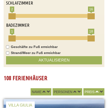
SCHLAFZIMMER
2
16
BADEZIMMER
1
18
Geschäfte zu Fuß erreichbar
Strand/Meer zu Fuß erreichbar
AKTUALISIEREN
108 FERIENHÄUSER
NAME
PERSONEN
PREIS
VILLA GIULIA