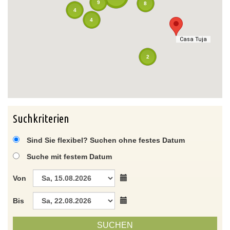
9
8
4
4
Casa Tuja
Casa Tuja
2
Suchkriterien
Sind Sie flexibel? Suchen ohne festes Datum
Suche mit festem Datum
Von
Bis
SUCHEN