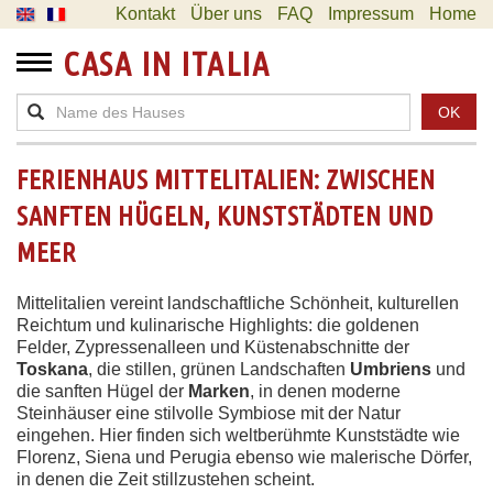
Kontakt
Über uns
FAQ
Impressum
Home
CASA IN ITALIA
OK
FERIENHAUS MITTELITALIEN: ZWISCHEN
SANFTEN HÜGELN, KUNSTSTÄDTEN UND
MEER
Mittelitalien vereint landschaftliche Schönheit, kulturellen
Reichtum und kulinarische Highlights: die goldenen
Felder, Zypressenalleen und Küstenabschnitte der
Toskana
, die stillen, grünen Landschaften
Umbriens
und
die sanften Hügel der
Marken
, in denen moderne
Steinhäuser eine stilvolle Symbiose mit der Natur
eingehen. Hier finden sich weltberühmte Kunststädte wie
Florenz, Siena und Perugia ebenso wie malerische Dörfer,
in denen die Zeit stillzustehen scheint.