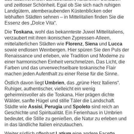
und zeitloser Schönheit. Egal ob Sie sich nach ruhigen
Landgütern, atemberaubenden Küstenblicken oder
lebhaften Städten sehnen – in Mittelitalien finden Sie die
Essenz des „Dolce Vita“.
Die
Toskana
, wohl das bekannteste Juwel Mittelitaliens,
verzaubert mit ihren ikonischen Zypressen-Alleen,
mittelalterlichen Städten wie
Florenz
,
Siena
und
Lucca
sowie endlosen Weinbergen. Hier spüren Sie den Puls der
Renaissance und erleben, wie Tradition und Moderne zu
einer harmonischen Einheit verschmelzen. Das Licht, die
Farben und das unverwechselbare toskanische Flair
machen jeden Aufenthalt zu einer Reise für die Sinne.
Östlich davon liegt
Umbrien
, das „grüne Herz Italiens“.
Ruhiger, authentischer, vielleicht ein wenig
geheimnisvoller als die Toskana. Hier prägen dichte
Wälder, sanfte Hügel und stille Täler die Landschaft.
Städte wie
Assisi
,
Perugia
und
Spoleto
sind reich an
Geschichte und Spiritualität. Ein Ferienhaus in Umbrien
bedeutet, die Stille zu genießen, die Natur zu erleben und
in das ländliche Italien einzutauchen.
Weiter südlich offenbart
Latium
eine andere Facette