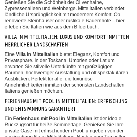
Genießen Sie die Schönheit der Olivenhaine,
Zypressenalleen und Weinberge. Mittelitalien verbindet
ländliche Ursprünglichkeit mit modernem Komfort. Ob
renovierte Steinhäuser oder rustikale Bauernhöfe – hier
erleben Sie Italien wie aus dem Bilderbuch.
VILLA IN MITTELITALIEN: LUXUS UND KOMFORT INMITTEN
HERRLICHER LANDSCHAFTEN
Eine
Villa in Mittelitalien
bietet Eleganz, Komfort und
Privatsphäre. In der Toskana, Umbrien oder Latium
erwarten Sie stilvolle Unterkünfte mit großzügigen
Räumen, hochwertiger Ausstattung und oft spektakulären
Ausblicken. Perfekt für alle, die luxuriöse
Annehmlichkeiten inmitten der schönsten Landschaften
Italiens genießen möchten.
FERIENHAUS MIT POOL IN MITTELITALIEN: ERFRISCHUNG
UND ENTSPANNUNG GARANTIERT
Ein
Ferienhaus mit Pool in Mittelitalien
ist der ideale
Rückzugsort für heiße Sommertage. Genießen Sie Ihre
private Oase mit erfrischendem Pool, umgeben von der
einzigartigen Natur Mittelitaliens. Nach einem Tag voller