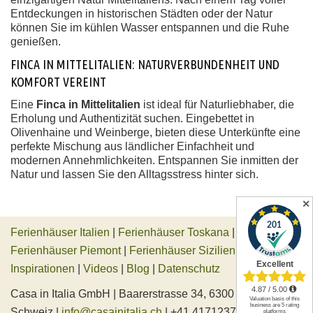
Entdeckungen in historischen Städten oder der Natur
können Sie im kühlen Wasser entspannen und die Ruhe
genießen.
FINCA IN MITTELITALIEN: NATURVERBUNDENHEIT UND
KOMFORT VEREINT
Eine
Finca in Mittelitalien
ist ideal für Naturliebhaber, die
Erholung und Authentizität suchen. Eingebettet in
Olivenhaine und Weinberge, bieten diese Unterkünfte eine
perfekte Mischung aus ländlicher Einfachheit und
modernen Annehmlichkeiten. Entspannen Sie inmitten der
Natur und lassen Sie den Alltagsstress hinter sich.
✕
Ferienhäuser Italien
|
Ferienhäuser Toskana
|
Ferienhäuser Piemont
|
Ferienhäuser Sizilien
|
Inspirationen
|
Videos
|
Blog
|
Datenschutz
Casa in Italia GmbH | Baarerstrasse 34, 6300 Zug,
Schweiz |
info@casainitalia.ch
| +41 417123745