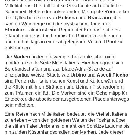
Mittelitaliens. Hier trifft antike Geschichte auf natürliche
Schönheit. Neben der pulsierenden Metropole
Rom
locken
die idyllischen Seen von
Bolsena
und
Bracciano
, die
sanften Weinberge und die mystischen Dörfer der
Etrusker
. Latium ist eine Region der Kontraste, die es
erlaubt, morgens durch römische Ruinen zu schlendern
und nachmittags in einer abgelegenen Villa mit Pool zu
entspannen.
Die
Marken
bilden die weniger bekannte, aber nicht
minder reizvolle Seite Mittelitaliens. Hier begegnen sich
Berglandschaften und azurblaue Adria-Strände auf
einzigartige Weise. Städte wie
Urbino
und
Ascoli Piceno
sind Perlen der italienischen Kunst und Kultur, während
die Küste mit ihren Stränden und kleinen Fischerdörfern
zum Träumen einlädt. Die Marken sind ein Geheimtipp für
Entdecker, die abseits der ausgetretenen Pfade unterwegs
sein möchten.
Eine Reise nach Mittelitalien bedeutet, die Vielfalt Italiens
zu erleben – von den goldenen Weiten der Toskana über
die stillen Täler Umbriens, die antiken Schätze Latiums bis
hin zu den Küstenlandschaften der Marken. Jede dieser