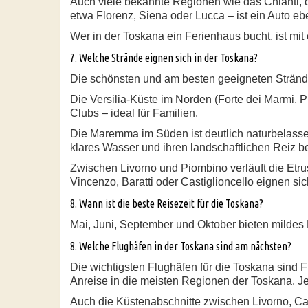
Auch viele bekannte Regionen wie das Chianti, d
etwa Florenz, Siena oder Lucca – ist ein Auto ebe
Wer in der Toskana ein Ferienhaus bucht, ist mi
7. Welche Strände eignen sich in der Toskana?
Die schönsten und am besten geeigneten Strände
Die Versilia-Küste im Norden (Forte dei Marmi, P
Clubs – ideal für Familien.
Die Maremma im Süden ist deutlich naturbelassene
klares Wasser und ihren landschaftlichen Reiz b
Zwischen Livorno und Piombino verläuft die Etr
Vincenzo, Baratti oder Castiglioncello eignen si
8. Wann ist die beste Reisezeit für die Toskana?
Mai, Juni, September und Oktober bieten mildes 
8. Welche Flughäfen in der Toskana sind am nächsten?
Die wichtigsten Flughäfen für die Toskana sind
Anreise in die meisten Regionen der Toskana. J
Auch die Küstenabschnitte zwischen Livorno, Cast