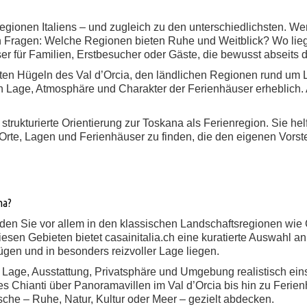
gionen Italiens – und zugleich zu den unterschiedlichsten. W
n Fragen: Welche Regionen bieten Ruhe und Weitblick? Wo liege
 für Familien, Erstbesucher oder Gäste, die bewusst abseits
ten Hügeln des Val d’Orcia, den ländlichen Regionen rund um
 Lage, Atmosphäre und Charakter der Ferienhäuser erheblich. A
trukturierte Orientierung zur Toskana als Ferienregion. Sie he
 Orte, Lagen und Ferienhäuser zu finden, die den eigenen Vorst
na?
den Sie vor allem in den klassischen Landschaftsregionen wie 
sen Gebieten bietet casainitalia.ch eine kuratierte Auswahl a
fügen und in besonders reizvoller Lage liegen.
m Lage, Ausstattung, Privatsphäre und Umgebung realistisch ei
es Chianti über Panoramavillen im Val d’Orcia bis hin zu Feri
che – Ruhe, Natur, Kultur oder Meer – gezielt abdecken.