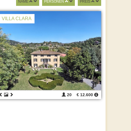
NAME
PERSONEN
PREIS
VILLA CLARA
20
€ 12.600