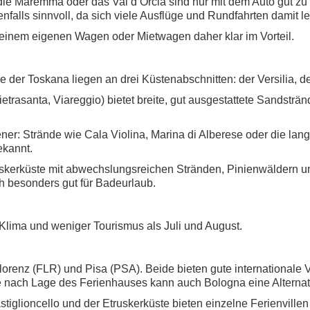
ie Maremma oder das Val d’Orcia sind nur mit dem Auto gut zu 
nfalls sinnvoll, da sich viele Ausflüge und Rundfahrten damit le
t einem eigenen Wagen oder Mietwagen daher klar im Vorteil.
 der Toskana liegen an drei Küstenabschnitten: der Versilia, 
ietrasanta, Viareggio) bietet breite, gut ausgestattete Sandsträ
r: Strände wie Cala Violina, Marina di Alberese oder die lange 
ekannt.
uskerküste mit abwechslungsreichen Stränden, Pinienwäldern u
ch besonders gut für Badeurlaub.
Klima und weniger Tourismus als Juli und August.
 Florenz (FLR) und Pisa (PSA). Beide bieten gute internationa
e nach Lage des Ferienhauses kann auch Bologna eine Alternati
iglioncello und der Etruskerküste bieten einzelne Ferienvillen m