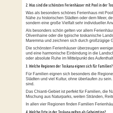
2. Was sind die schönsten Ferienhäuser mit Pool in der To
Was als besonders schönes Ferienhaus mit Pool 
Nähe zu historischen Städten oder dem Meer, dem
sondern eine große Vielfalt sehr individueller A
Als besonders schön gelten vor allem Ferienhäuse
Olivenhaine oder die typische toskanische Lands
Maremma und zeichnen sich durch großzügige Gr
Die schönsten Ferienhäuser überzeugen weniger
und eine harmonische Einbindung in die Landsch
oder absolute Ruhe im Mittelpunkt des Aufenthal
3. Welche Regionen der Toskana eignen sich für Familien?
Für Familien eignen sich besonders die Regione
Städten und viel Kultur, ohne überlaufen zu sein. 
sind.
Das Chianti-Gebiet ist perfekt für Familien, die
Mischung aus Naturparks, weiten Stränden, Reitm
In allen vier Regionen finden Familien Ferienhä
4. Welche Orte in der Toskana gelten als Geheimtipp?