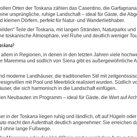
vollen Orten der Toskana zählen das Casentino, die Garfagnan
d eine ursprüngliche, ruhige Landschaft – ideal für Gäste, die 
d kleinen Dörfern, perfekt für Natur- und Wanderliebhaber.
 „wilden“ Teile der Toskana, mit langen Stränden, Naturparks u
che toskanische Atmosphäre, viel Ruhe und deutlich weniger Tou
Toskana?
allem in Regionen, in denen in den letzten Jahren viele hochw
r Maremma und südlich von Siena gibt es außergewöhnliche Arch
 moderne Landhäuser, die traditionellen Stil mit zeitgenössi
signvillen mit Pool und Meerblick realisiert wurden. Südlich v
user, die sich harmonisch in die Landschaft einfügen.
vollen Neubauten im Programm – ideal für Gäste, die Wert auf Arc
er in der Toskana liegen ruhig und ländlich, oft auf Hügeln od
Auto macht den Aufenthalt deutlich angenehmer: Sie erreichen d
nd ohne lange Fußwege.