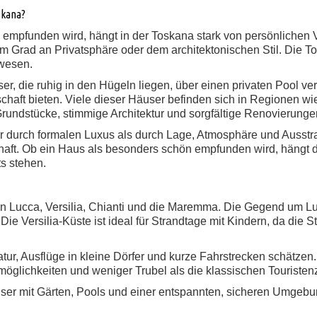
skana?
empfunden wird, hängt in der Toskana stark von persönlichen V
 Grad an Privatsphäre oder dem architektonischen Stil. Die Tos
nwesen.
r, die ruhig in den Hügeln liegen, über einen privaten Pool ve
chaft bieten. Viele dieser Häuser befinden sich in Regionen wi
undstücke, stimmige Architektur und sorgfältige Renovierunge
 durch formalen Luxus als durch Lage, Atmosphäre und Ausstr
aft. Ob ein Haus als besonders schön empfunden wird, hängt d
ts stehen.
n Lucca, Versilia, Chianti und die Maremma. Die Gegend um Lu
Die Versilia-Küste ist ideal für Strandtage mit Kindern, da die St
 Natur, Ausflüge in kleine Dörfer und kurze Fahrstrecken schät
öglichkeiten und weniger Trubel als die klassischen Touristen
user mit Gärten, Pools und einer entspannten, sicheren Umgebu