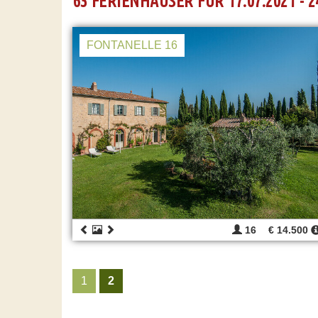
63 FERIENHÄUSER FÜR 17.07.2021 - 2
FONTANELLE 16
16
€ 14.500
1
2