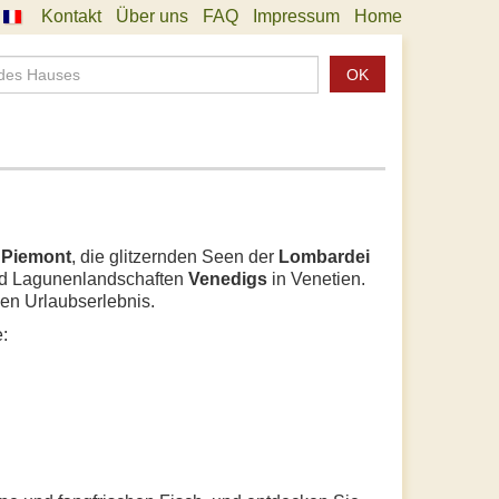
Kontakt
Über uns
FAQ
Impressum
Home
OK
N
m
Piemont
, die glitzernden Seen der
Lombardei
nd Lagunenlandschaften
Venedigs
in Venetien.
en Urlaubserlebnis.
: