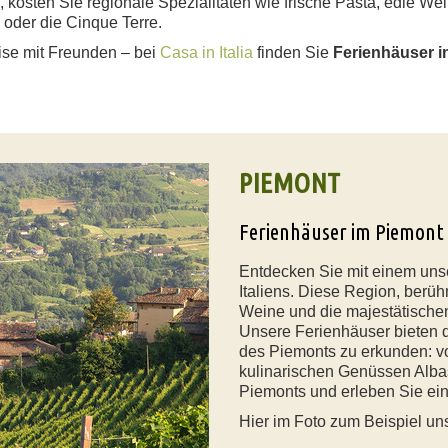
osten Sie regionale Spezialitäten wie frische Pasta, edle Wei
 oder die Cinque Terre.
ise mit Freunden – bei
Casa in Italia
finden Sie
Ferienhäuser in
PIEMONT
Ferienhäuser im Piemont
Entdecken Sie mit einem uns
Italiens. Diese Region, berüh
Weine und die majestätischen 
Unsere Ferienhäuser bieten 
des Piemonts zu erkunden: vo
kulinarischen Genüssen Albas.
Piemonts und erleben Sie ein
Hier im Foto zum Beispiel u