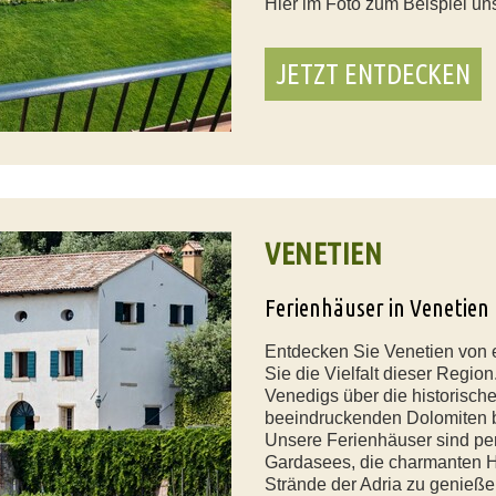
Hier im Foto zum Beispiel u
JETZT ENTDECKEN
VENETIEN
Ferienhäuser in Venetien
Entdecken Sie Venetien von 
Sie die Vielfalt dieser Regi
Venedigs über die historisch
beeindruckenden Dolomiten bi
Unsere Ferienhäuser sind perf
Gardasees, die charmanten Hü
Strände der Adria zu genießen