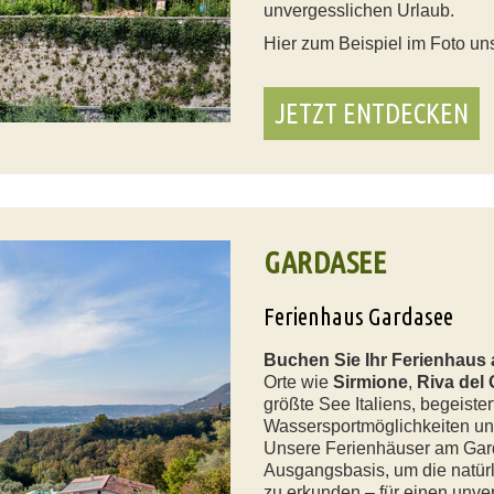
unvergesslichen Urlaub.
Hier zum Beispiel im Foto u
JETZT ENTDECKEN
GARDASEE
Ferienhaus Gardasee
Buchen Sie Ihr Ferienhaus
Orte wie
Sirmione
,
Riva del
größte See Italiens, begeister
Wassersportmöglichkeiten und
Unsere Ferienhäuser am Gard
Ausgangsbasis, um die natürl
zu erkunden – für einen unve