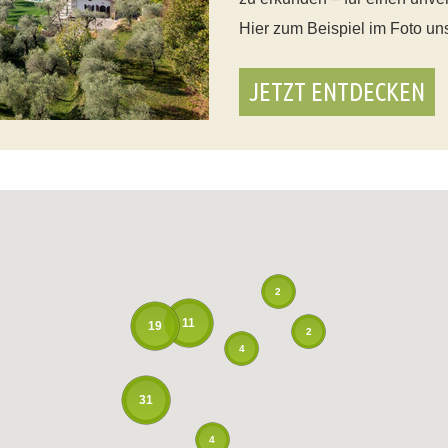
Hier zum Beispiel im Foto un
JETZT ENTDECKEN
2
11
19
2
4
31
4