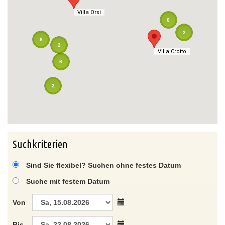
Villa Orsi
Villa Orsi
6
2
8
2
Villa Crotto
Villa Crotto
6
2
Suchkriterien
Sind Sie flexibel? Suchen ohne festes Datum
Suche mit festem Datum
Von
Bis