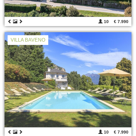
10
€ 7.990
VILLA BAVENO
10
€ 7.990