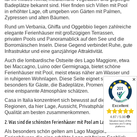
Badeplätze bekannt sind. Hier finden sich Villen mit Pool
in erhöhter Lage, oft umgeben von Gärten mit Palmen,
Zypressen und alten Bäumen.
Rund um Verbania, Ghiffa und Oggebbio liegen zahlreiche
elegante Ferienhäuser mit großzügigen Terrassen,
privaten Pools und Panoramablick auf den See und die
Borromäischen Inseln. Diese Gegend verbindet Ruhe, gute
Infrastruktur und eine ganzjährige Attraktivität.
Auch die lombardische Ostseite des Lago Maggiore, etwa
bei Maccagno, Luino oder Germignaga, bietet schöne
Ferienhäuser mit Pool, meist etwas näher am Wasser und
in ruhigeren Wohnlagen. Diese Seite eignet sich
✕
besonders für Gäste, die Badeplätze, Promenaden und
eine entspannte Atmosphäre schätzen.
Casa in Italia konzentriert sich bewusst auf diese
Regionen, da hier Lage, Aussicht, Privatsphäre und
Qualität am besten zusammenkommen.
2. Was sind die schönsten Ferienhäuser mit Pool am Lago Maggiore?
Als besonders schön gelten am Lago Maggiore