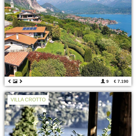
9
€ 7.190
VILLA CROTTO