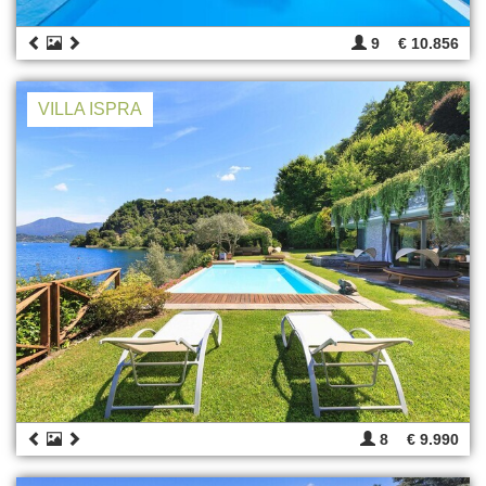
9
€ 10.856
VILLA ISPRA
8
€ 9.990