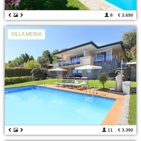
8
€ 3.690
VILLA MEINA
11
€ 3.390