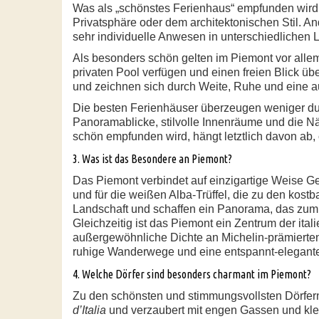
Was als „schönstes Ferienhaus“ empfunden wird,
Privatsphäre oder dem architektonischen Stil. An
sehr individuelle Anwesen in unterschiedlichen 
Als besonders schön gelten im Piemont vor allem
privaten Pool verfügen und einen freien Blick ü
und zeichnen sich durch Weite, Ruhe und eine a
Die besten Ferienhäuser überzeugen weniger dur
Panoramablicke, stilvolle Innenräume und die N
schön empfunden wird, hängt letztlich davon ab, 
3. Was ist das Besondere an Piemont?
Das Piemont verbindet auf einzigartige Weise Ge
und für die weißen Alba-Trüffel, die zu den kos
Landschaft und schaffen ein Panorama, das zu
Gleichzeitig ist das Piemont ein Zentrum der ital
außergewöhnliche Dichte an Michelin-prämierten
ruhige Wanderwege und eine entspannt-elegant
4. Welche Dörfer sind besonders charmant im Piemont?
Zu den schönsten und stimmungsvollsten Dörfern 
d’Italia
und verzaubert mit engen Gassen und klei