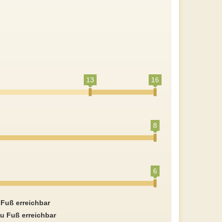
13
16
8
6
 Fuß erreichbar
u Fuß erreichbar