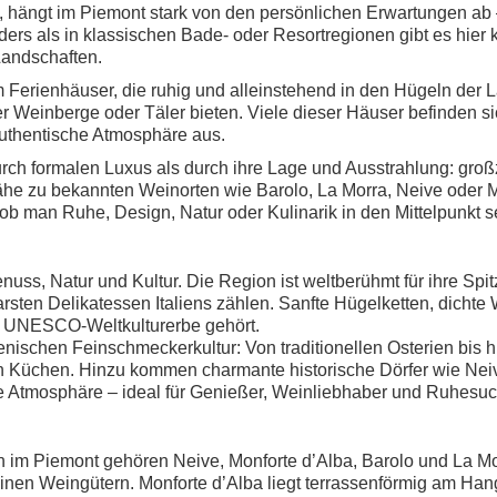
 hängt im Piemont stark von den persönlichen Erwartungen ab 
ders als in klassischen Bade- oder Resortregionen gibt es hier 
Landschaften.
 Ferienhäuser, die ruhig und alleinstehend in den Hügeln der 
ber Weinberge oder Täler bieten. Viele dieser Häuser befinden 
uthentische Atmosphäre aus.
ch formalen Luxus als durch ihre Lage und Ausstrahlung: groß
ähe zu bekannten Weinorten wie Barolo, La Morra, Neive oder M
ob man Ruhe, Design, Natur oder Kulinarik in den Mittelpunkt sei
nuss, Natur und Kultur. Die Region ist weltberühmt für ihre Sp
tbarsten Delikatessen Italiens zählen. Sanfte Hügelketten, dic
m UNESCO-Weltkulturerbe gehört.
ienischen Feinschmeckerkultur: Von traditionellen Osterien bis 
 Küchen. Hinzu kommen charmante historische Dörfer wie Neive,
e Atmosphäre – ideal für Genießer, Weinliebhaber und Ruhesu
im Piemont gehören Neive, Monforte d’Alba, Barolo und La Morr
nen Weingütern. Monforte d’Alba liegt terrassenförmig am Hang