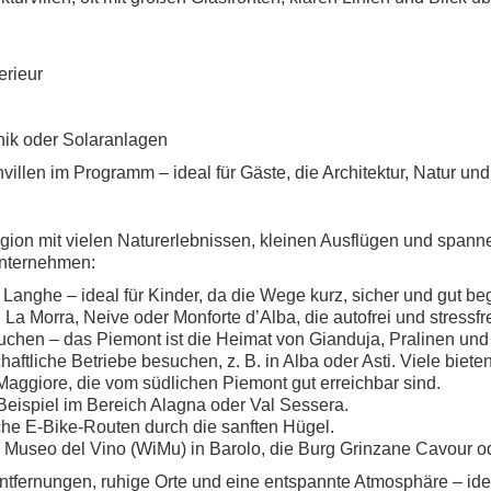
erieur
nik oder Solaranlagen
nvillen im Programm – ideal für Gäste, die Architektur, Natur u
egion mit vielen Naturerlebnissen, kleinen Ausflügen und spann
unternehmen:
anghe – ideal für Kinder, da die Wege kurz, sicher und gut be
, La Morra, Neive oder Monforte d’Alba, die autofrei und stressfr
hen – das Piemont ist die Heimat von Gianduja, Pralinen und t
haftliche Betriebe besuchen, z. B. in Alba oder Asti. Viele biete
aggiore, die vom südlichen Piemont gut erreichbar sind.
 Beispiel im Bereich Alagna oder Val Sessera.
che E-Bike-Routen durch die sanften Hügel.
 Museo del Vino (WiMu) in Barolo, die Burg Grinzane Cavour o
Entfernungen, ruhige Orte und eine entspannte Atmosphäre – ide