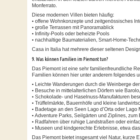
Monferrato.
Diese modernen Villen bieten häufig:
• offene Wohnkonzepte und zeitgenössisches Int
• große Terrassen mit Panoramablick
• Infinity-Pools oder beheizte Pools
• nachhaltige Baumaterialien, Smart-Home-Tech
Casa in Italia hat mehrere dieser seltenen Desig
9. Was können Familien im Piemont tun?
Das Piemont ist eine sehr familienfreundliche R
Familien können hier unter anderem folgendes 
• Leichte Wanderungen durch die Weinberge der L
• Besuche in mittelalterlichen Dörfern wie Barolo
• Schokolade- und Haselnuss-Manufakturen besuc
• Trüffelmärkte, Bauernhöfe und kleine landwirtsc
• Badetage an den Seen Lago d’Orta oder Lago M
• Adventure Parks, Seilgärten und Ziplines, zum
• Radfahren über ruhige Landstraßen oder einfa
• Museen und kindgerechte Erlebnisse, etwa das
Das Piemont bietet insgesamt viel Natur, kurze 