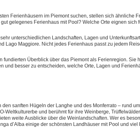
sten Ferienhäusern im Piemont suchen, stellen sich ähnliche 
ch gut gelegenes Ferienhaus mit Pool? Welche Orte eignen sic
it sehr unterschiedlichen Landschaften, Lagen und Unterkunftsa
nd Lago Maggiore. Nicht jedes Ferienhaus passt zu jedem Reise
fundierten Überblick über das Piemont als Ferienregion. Sie 
en und besser zu entscheiden, welche Orte, Lagen und Ferienh
n den sanften Hügeln der Langhe und des Monferrato – rund um 
Weltkulturerbe und berühmt für ihre Weinberge, Trüffelwälder 
eten weite Ausblicke über die Weinlandschaften. Wer es besond
nga d’Alba einige der schönsten Landhäuser mit Pool und viel 