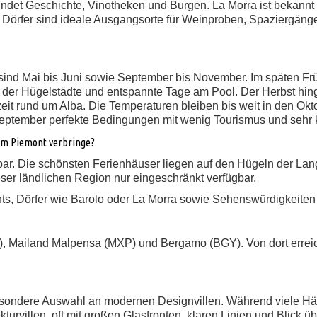
indet Geschichte, Vinotheken und Burgen. La Morra ist bekann
e Dörfer sind ideale Ausgangsorte für Weinproben, Spaziergäng
nd Mai bis Juni sowie September bis November. Im späten Frühl
er Hügelstädte und entspannte Tage am Pool. Der Herbst hing
it rund um Alba. Die Temperaturen bleiben bis weit in den Okto
 September perfekte Bedingungen mit wenig Tourismus und sehr 
 im Piemont verbringe?
tbar. Die schönsten Ferienhäuser liegen auf den Hügeln der Lang
ieser ländlichen Region nur eingeschränkt verfügbar.
s, Dörfer wie Barolo oder La Morra sowie Sehenswürdigkeiten vi
), Mailand Malpensa (MXP) und Bergamo (BGY). Von dort erreic
besondere Auswahl an modernen Designvillen. Während viele Häus
kturvillen, oft mit großen Glasfronten, klaren Linien und Blick