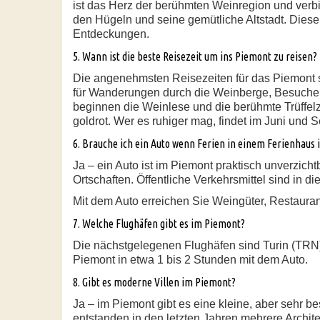
ist das Herz der berühmten Weinregion und verb
den Hügeln und seine gemütliche Altstadt. Dies
Entdeckungen.
5. Wann ist die beste Reisezeit um ins Piemont zu reisen?
Die angenehmsten Reisezeiten für das Piemont si
für Wanderungen durch die Weinberge, Besuche d
beginnen die Weinlese und die berühmte Trüffelze
goldrot. Wer es ruhiger mag, findet im Juni und
6. Brauche ich ein Auto wenn Ferien in einem Ferienhaus
Ja – ein Auto ist im Piemont praktisch unverzich
Ortschaften. Öffentliche Verkehrsmittel sind in d
Mit dem Auto erreichen Sie Weingüter, Restaurant
7. Welche Flughäfen gibt es im Piemont?
Die nächstgelegenen Flughäfen sind Turin (TRN
Piemont in etwa 1 bis 2 Stunden mit dem Auto.
8. Gibt es moderne Villen im Piemont?
Ja – im Piemont gibt es eine kleine, aber sehr 
entstanden in den letzten Jahren mehrere Archite