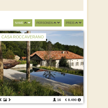
NAME
PERSONEN
PREIS
CASA ROCCAVERANO
16
€ 8.490