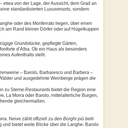
– etwa von der Lage, der Aussicht, dem Grad an
keine standardisierten Luxusresorts, sondern
Langhe oder des Monferrato liegen, über einen
sich am Rand kleiner Dörfer oder auf Hügelkuppen
zügige Grundstücke, gepflegte Gärten,
onforte d’Alba. Ob ein Haus als besonders
nes Aufenthalts stellt.
itzenweine – Barolo, Barbaresco und Barbera –
hte Wälder und ausgedehnte Weinberge prägen die
hin zu Sterne-Restaurants bietet die Region eine
 La Morra oder Barolo, mittelalterliche Burgen,
chende gleichermaßen.
a. Neive zählt offiziell zu den
Borghi più belli
 und bietet weite Blicke über die Langhe. Barolo