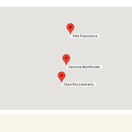
Villa Francesca
Villa Francesca
Cascina Monferrato
Cascina Monferrato
Casa Roccaverano
Casa Roccaverano