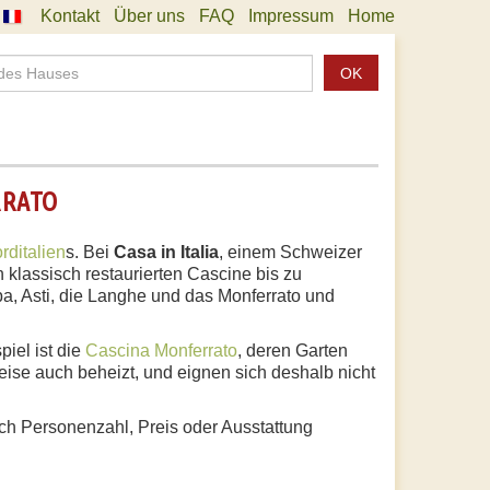
Kontakt
Über uns
FAQ
Impressum
Home
OK
RRATO
rditalien
s. Bei
Casa in Italia
, einem Schweizer
 klassisch restaurierten Cascine bis zu
a, Asti, die Langhe und das Monferrato und
iel ist die
Cascina Monferrato
, deren Garten
weise auch beheizt, und eignen sich deshalb nicht
ach Personenzahl, Preis oder Ausstattung