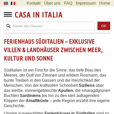
Kontakt
Über uns
FAQ
Impressum
Home
CASA IN ITALIA
OK
FERIENHAUS SÜDITALIEN – EXKLUSIVE
VILLEN & LANDHÄUSER ZWISCHEN MEER,
KULTUR UND SONNE
Süditalien ist ein Fest für die Sinne: das tiefe Blau des
Meeres, der Duft von Zitronen und wildem Rosmarin, das
bunte Treiben in den Gassen und die Herzlichkeit der
Menschen. Von der kraftvollen Schönheit
Siziliens
über
das weiße, sonnengebleichte
Apulien
, die smaragdgrünen
Buchten
Sardiniens
bis hin zu den steil aufragenden
Klippen der
Amalfiküste
– jede Region erzählt ihre eigene
Geschichte.
Unsere ausgewählten
Ferienhäuser in Süditalien
sind so