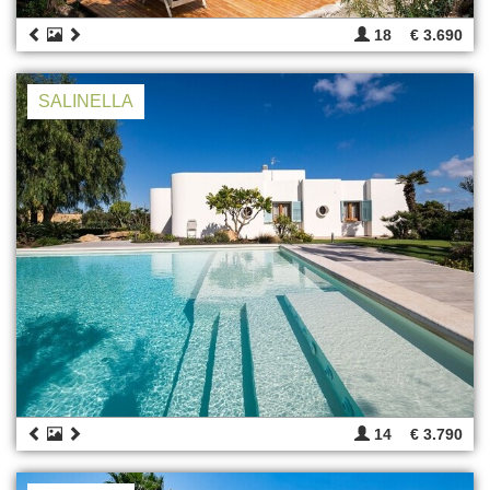
18
€ 3.690
SALINELLA
14
€ 3.790