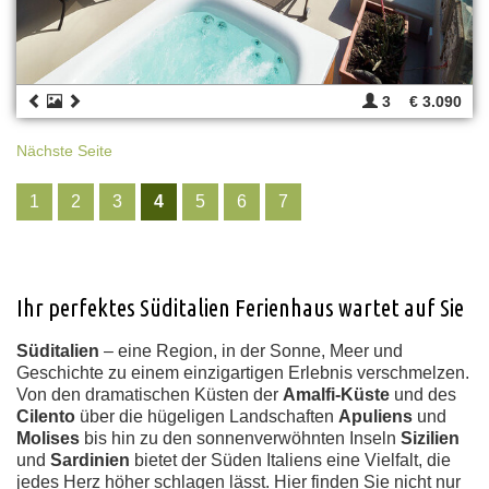
3
€ 3.090
Nächste Seite
1
2
3
4
5
6
7
Ihr perfektes Süditalien Ferienhaus wartet auf Sie
Süditalien
– eine Region, in der Sonne, Meer und
Geschichte zu einem einzigartigen Erlebnis verschmelzen.
Von den dramatischen Küsten der
Amalfi-Küste
und des
Cilento
über die hügeligen Landschaften
Apuliens
und
Molises
bis hin zu den sonnenverwöhnten Inseln
Sizilien
und
Sardinien
bietet der Süden Italiens eine Vielfalt, die
jedes Herz höher schlagen lässt. Hier finden Sie nicht nur