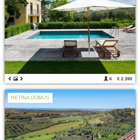
6
€ 2.390
NETINA DOMUS