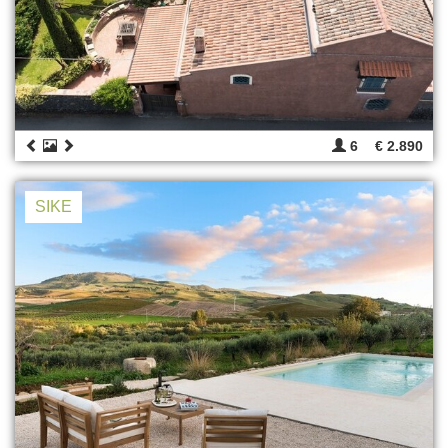
6
€ 2.890
SIKE