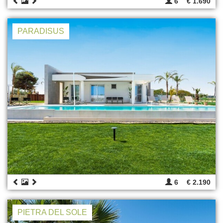
6
€ 1.690
PARADISUS
6
€ 2.190
PIETRA DEL SOLE