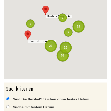
Podere Tarquinia
Podere Tarquinia
3
6
19
3
Casa dei Lentischi
Casa dei Lentischi
23
26
53
Suchkriterien
Sind Sie flexibel? Suchen ohne festes Datum
Suche mit festem Datum