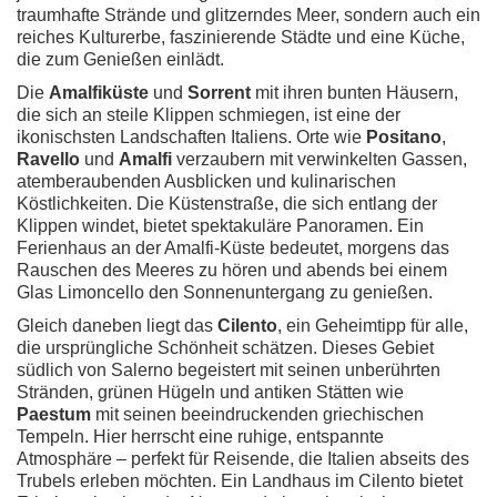
traumhafte Strände und glitzerndes Meer, sondern auch ein
reiches Kulturerbe, faszinierende Städte und eine Küche,
die zum Genießen einlädt.
Die
Amalfiküste
und
Sorrent
mit ihren bunten Häusern,
die sich an steile Klippen schmiegen, ist eine der
ikonischsten Landschaften Italiens. Orte wie
Positano
,
Ravello
und
Amalfi
verzaubern mit verwinkelten Gassen,
atemberaubenden Ausblicken und kulinarischen
Köstlichkeiten. Die Küstenstraße, die sich entlang der
Klippen windet, bietet spektakuläre Panoramen. Ein
Ferienhaus an der Amalfi-Küste bedeutet, morgens das
Rauschen des Meeres zu hören und abends bei einem
Glas Limoncello den Sonnenuntergang zu genießen.
Gleich daneben liegt das
Cilento
, ein Geheimtipp für alle,
die ursprüngliche Schönheit schätzen. Dieses Gebiet
südlich von Salerno begeistert mit seinen unberührten
Stränden, grünen Hügeln und antiken Stätten wie
Paestum
mit seinen beeindruckenden griechischen
Tempeln. Hier herrscht eine ruhige, entspannte
Atmosphäre – perfekt für Reisende, die Italien abseits des
Trubels erleben möchten. Ein Landhaus im Cilento bietet