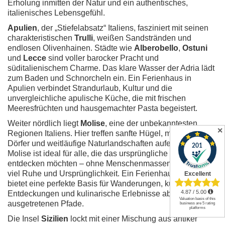
Erholung inmitten der Natur und ein authentisches,
italienisches Lebensgefühl.
Apulien
, der „Stiefelabsatz“ Italiens, fasziniert mit seinen
charakteristischen
Trulli
, weißen Sandstränden und
endlosen Olivenhainen. Städte wie
Alberobello
,
Ostuni
und
Lecce
sind voller barocker Pracht und
süditalienischem Charme. Das klare Wasser der Adria lädt
zum Baden und Schnorcheln ein. Ein Ferienhaus in
Apulien verbindet Strandurlaub, Kultur und die
unvergleichliche apulische Küche, die mit frischen
Meeresfrüchten und hausgemachter Pasta begeistert.
Weiter nördlich liegt
Molise
, eine der unbekanntesten
✕
Regionen Italiens. Hier treffen sanfte Hügel, mittelalterliche
Dörfer und weitläufige Naturlandschaften aufeinander.
Molise ist ideal für alle, die das ursprüngliche Italien
entdecken möchten – ohne Menschenmassen, dafür mit
viel Ruhe und Ursprünglichkeit. Ein Ferienhaus in Molise
bietet eine perfekte Basis für Wanderungen, kulturelle
Entdeckungen und kulinarische Erlebnisse abseits der
ausgetretenen Pfade.
Die Insel
Sizilien
lockt mit einer Mischung aus antiker