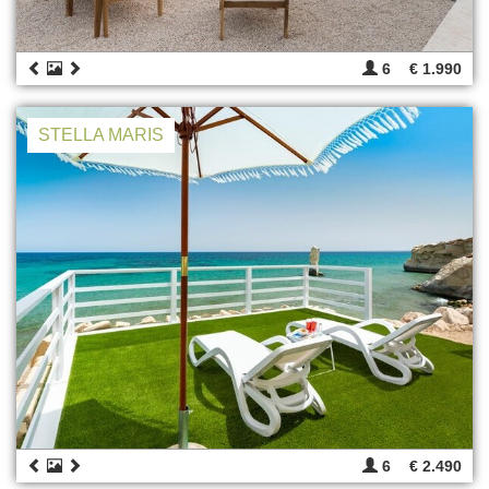
6
€ 1.990
STELLA MARIS
6
€ 2.490