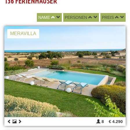
136 FERIENHÄUSER
NAME
PERSONEN
PREIS
MERAVILLA
8
€ 4.290