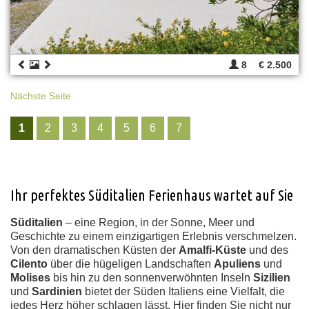
8
€ 2.500
Nächste Seite
1
2
3
4
5
6
7
Ihr perfektes Süditalien Ferienhaus wartet auf Sie
Süditalien
– eine Region, in der Sonne, Meer und
Geschichte zu einem einzigartigen Erlebnis verschmelzen.
Von den dramatischen Küsten der
Amalfi-Küste
und des
Cilento
über die hügeligen Landschaften
Apuliens
und
Molises
bis hin zu den sonnenverwöhnten Inseln
Sizilien
und
Sardinien
bietet der Süden Italiens eine Vielfalt, die
jedes Herz höher schlagen lässt. Hier finden Sie nicht nur