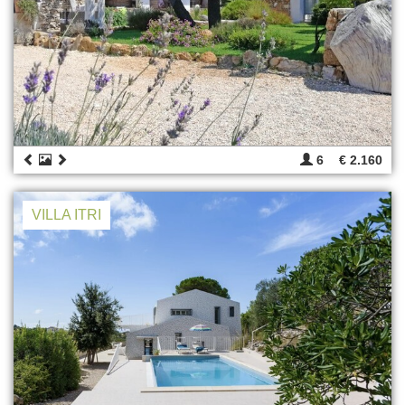
6
€ 2.160
VILLA ITRI