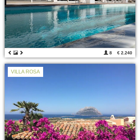
8
€ 2.240
VILLA ROSA