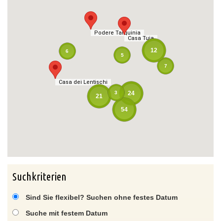
Podere Tarquinia
Podere Tarquinia
Casa Tuja
Casa Tuja
12
6
5
7
Casa dei Lentischi
Casa dei Lentischi
3
24
21
54
Suchkriterien
Sind Sie flexibel? Suchen ohne festes Datum
Suche mit festem Datum