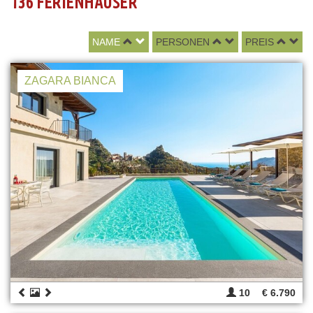
136 FERIENHÄUSER
NAME
PERSONEN
PREIS
ZAGARA BIANCA
10
€ 6.790