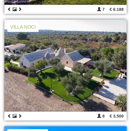
7
€ 6.188
VILLA NOCI
8
€ 3.500