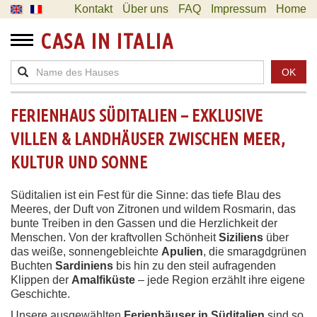
Kontakt
Über uns
FAQ
Impressum
Home
CASA IN ITALIA
OK
FERIENHAUS SÜDITALIEN – EXKLUSIVE
VILLEN & LANDHÄUSER ZWISCHEN MEER,
KULTUR UND SONNE
Süditalien ist ein Fest für die Sinne: das tiefe Blau des
Meeres, der Duft von Zitronen und wildem Rosmarin, das
bunte Treiben in den Gassen und die Herzlichkeit der
Menschen. Von der kraftvollen Schönheit
Siziliens
über
das weiße, sonnengebleichte
Apulien
, die smaragdgrünen
Buchten
Sardiniens
bis hin zu den steil aufragenden
Klippen der
Amalfiküste
– jede Region erzählt ihre eigene
Geschichte.
Unsere ausgewählten
Ferienhäuser in Süditalien
sind so