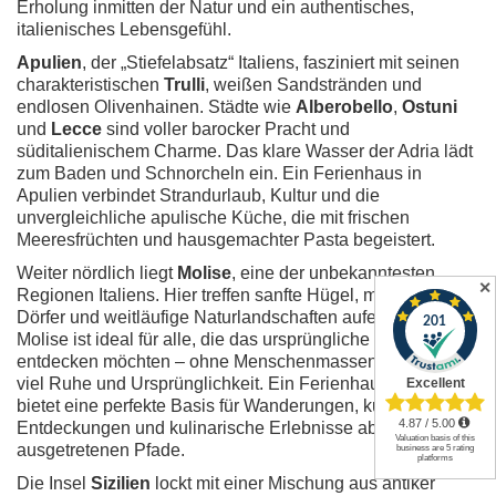
Erholung inmitten der Natur und ein authentisches,
italienisches Lebensgefühl.
Apulien
, der „Stiefelabsatz“ Italiens, fasziniert mit seinen
charakteristischen
Trulli
, weißen Sandstränden und
endlosen Olivenhainen. Städte wie
Alberobello
,
Ostuni
und
Lecce
sind voller barocker Pracht und
süditalienischem Charme. Das klare Wasser der Adria lädt
zum Baden und Schnorcheln ein. Ein Ferienhaus in
Apulien verbindet Strandurlaub, Kultur und die
unvergleichliche apulische Küche, die mit frischen
Meeresfrüchten und hausgemachter Pasta begeistert.
Weiter nördlich liegt
Molise
, eine der unbekanntesten
✕
Regionen Italiens. Hier treffen sanfte Hügel, mittelalterliche
Dörfer und weitläufige Naturlandschaften aufeinander.
Molise ist ideal für alle, die das ursprüngliche Italien
entdecken möchten – ohne Menschenmassen, dafür mit
viel Ruhe und Ursprünglichkeit. Ein Ferienhaus in Molise
bietet eine perfekte Basis für Wanderungen, kulturelle
Entdeckungen und kulinarische Erlebnisse abseits der
ausgetretenen Pfade.
Die Insel
Sizilien
lockt mit einer Mischung aus antiker