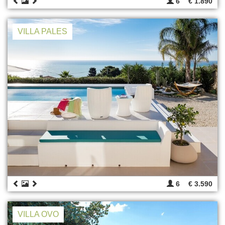
6
€ 1.890
VILLA PALES
6
€ 3.590
VILLA OVO