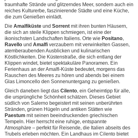
traumhafte Strände und glitzerndes Meer, sondern auch ein
reiches Kulturerbe, faszinierende Städte und eine Küche,
die zum Genießen einlädt.
Die
Amalfiküste
und
Sorrent
mit ihren bunten Häusern,
die sich an steile Klippen schmiegen, ist eine der
ikonischsten Landschaften Italiens. Orte wie
Positano
,
Ravello
und
Amalfi
verzaubern mit verwinkelten Gassen,
atemberaubenden Ausblicken und kulinarischen
Köstlichkeiten. Die Küstenstraße, die sich entlang der
Klippen windet, bietet spektakuläre Panoramen. Ein
Ferienhaus an der Amalfi-Küste bedeutet, morgens das
Rauschen des Meeres zu hören und abends bei einem
Glas Limoncello den Sonnenuntergang zu genießen.
Gleich daneben liegt das
Cilento
, ein Geheimtipp für alle,
die ursprüngliche Schönheit schätzen. Dieses Gebiet
südlich von Salerno begeistert mit seinen unberührten
Stränden, grünen Hügeln und antiken Stätten wie
Paestum
mit seinen beeindruckenden griechischen
Tempeln. Hier herrscht eine ruhige, entspannte
Atmosphäre – perfekt für Reisende, die Italien abseits des
Trubels erleben möchten. Ein Landhaus im Cilento bietet