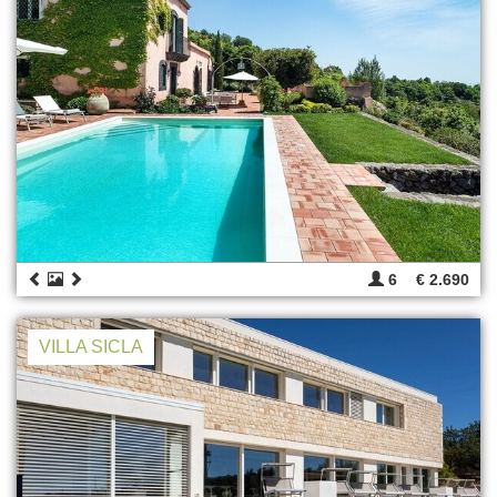
6
€ 2.690
VILLA SICLA