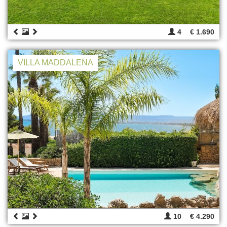
4
€ 1.690
VILLA MADDALENA
10
€ 4.290