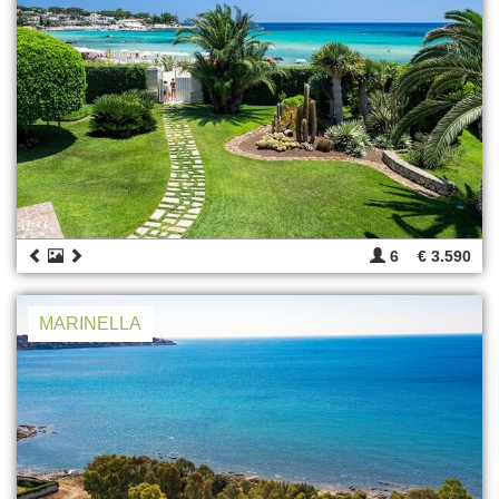
6
€ 3.590
MARINELLA