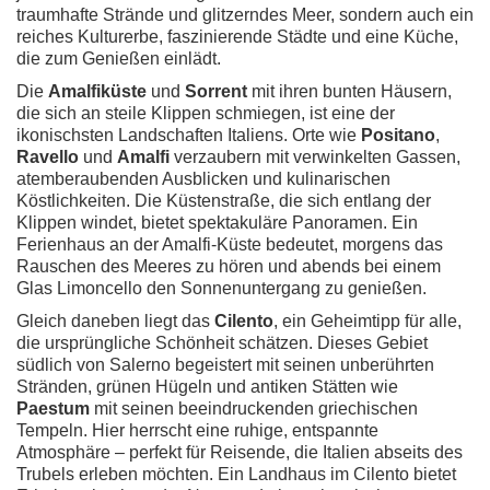
traumhafte Strände und glitzerndes Meer, sondern auch ein
reiches Kulturerbe, faszinierende Städte und eine Küche,
die zum Genießen einlädt.
Die
Amalfiküste
und
Sorrent
mit ihren bunten Häusern,
die sich an steile Klippen schmiegen, ist eine der
ikonischsten Landschaften Italiens. Orte wie
Positano
,
Ravello
und
Amalfi
verzaubern mit verwinkelten Gassen,
atemberaubenden Ausblicken und kulinarischen
Köstlichkeiten. Die Küstenstraße, die sich entlang der
Klippen windet, bietet spektakuläre Panoramen. Ein
Ferienhaus an der Amalfi-Küste bedeutet, morgens das
Rauschen des Meeres zu hören und abends bei einem
Glas Limoncello den Sonnenuntergang zu genießen.
Gleich daneben liegt das
Cilento
, ein Geheimtipp für alle,
die ursprüngliche Schönheit schätzen. Dieses Gebiet
südlich von Salerno begeistert mit seinen unberührten
Stränden, grünen Hügeln und antiken Stätten wie
Paestum
mit seinen beeindruckenden griechischen
Tempeln. Hier herrscht eine ruhige, entspannte
Atmosphäre – perfekt für Reisende, die Italien abseits des
Trubels erleben möchten. Ein Landhaus im Cilento bietet