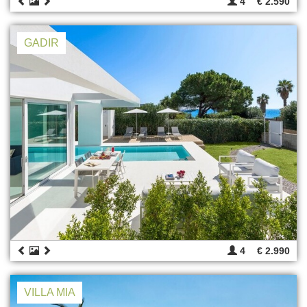
4
€ 2.590
GADIR
4
€ 2.990
VILLA MIA