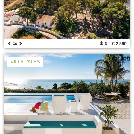
6
€ 2.590
VILLA PALES