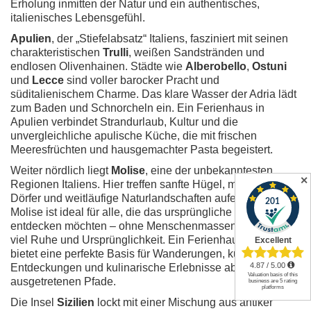
Erholung inmitten der Natur und ein authentisches,
italienisches Lebensgefühl.
Apulien
, der „Stiefelabsatz“ Italiens, fasziniert mit seinen
charakteristischen
Trulli
, weißen Sandstränden und
endlosen Olivenhainen. Städte wie
Alberobello
,
Ostuni
und
Lecce
sind voller barocker Pracht und
süditalienischem Charme. Das klare Wasser der Adria lädt
zum Baden und Schnorcheln ein. Ein Ferienhaus in
Apulien verbindet Strandurlaub, Kultur und die
unvergleichliche apulische Küche, die mit frischen
Meeresfrüchten und hausgemachter Pasta begeistert.
Weiter nördlich liegt
Molise
, eine der unbekanntesten
✕
Regionen Italiens. Hier treffen sanfte Hügel, mittelalterliche
Dörfer und weitläufige Naturlandschaften aufeinander.
Molise ist ideal für alle, die das ursprüngliche Italien
entdecken möchten – ohne Menschenmassen, dafür mit
viel Ruhe und Ursprünglichkeit. Ein Ferienhaus in Molise
bietet eine perfekte Basis für Wanderungen, kulturelle
Entdeckungen und kulinarische Erlebnisse abseits der
ausgetretenen Pfade.
Die Insel
Sizilien
lockt mit einer Mischung aus antiker