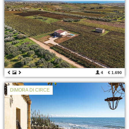
4
€ 1.690
DIMORA DI CIRCE