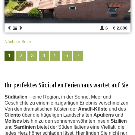
6
€ 2.890
Nächste Seite
1
2
3
4
5
6
7
Ihr perfektes Süditalien Ferienhaus wartet auf Sie
Süditalien
– eine Region, in der Sonne, Meer und
Geschichte zu einem einzigartigen Erlebnis verschmelzen.
Von den dramatischen Küsten der
Amalfi-Küste
und des
Cilento
über die hügeligen Landschaften
Apuliens
und
Molises
bis hin zu den sonnenverwöhnten Inseln
Sizilien
und
Sardinien
bietet der Süden Italiens eine Vielfalt, die
jedes Herz höher schlagen lässt. Hier finden Sie nicht nur