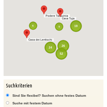
Podere Tarquinia
Podere Tarquinia
Casa Tuja
Casa Tuja
6
19
5
Casa dei Lentischi
Casa dei Lentischi
26
24
52
Suchkriterien
Sind Sie flexibel? Suchen ohne festes Datum
Suche mit festem Datum