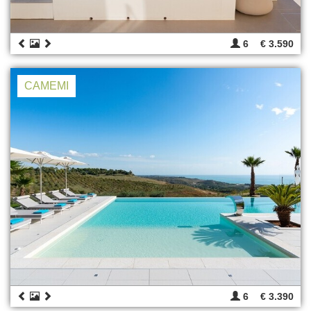
6
€ 3.590
CAMEMI
6
€ 3.390