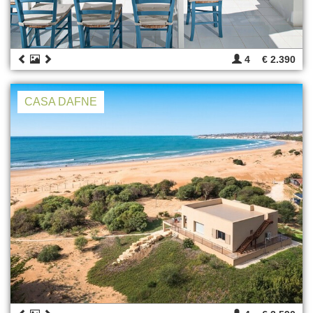
4
€ 2.390
CASA DAFNE