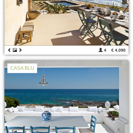
4
€ 4.090
CASA BLU