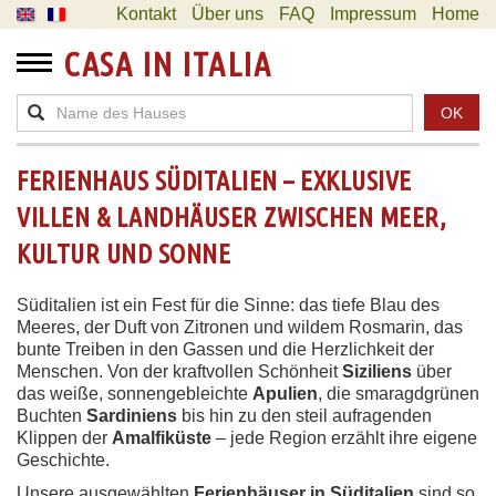
Kontakt
Über uns
FAQ
Impressum
Home
CASA IN ITALIA
OK
FERIENHAUS SÜDITALIEN – EXKLUSIVE
VILLEN & LANDHÄUSER ZWISCHEN MEER,
KULTUR UND SONNE
Süditalien ist ein Fest für die Sinne: das tiefe Blau des
Meeres, der Duft von Zitronen und wildem Rosmarin, das
bunte Treiben in den Gassen und die Herzlichkeit der
Menschen. Von der kraftvollen Schönheit
Siziliens
über
das weiße, sonnengebleichte
Apulien
, die smaragdgrünen
Buchten
Sardiniens
bis hin zu den steil aufragenden
Klippen der
Amalfiküste
– jede Region erzählt ihre eigene
Geschichte.
Unsere ausgewählten
Ferienhäuser in Süditalien
sind so