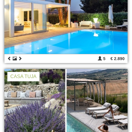
5
€ 2.890
CASA TUJA