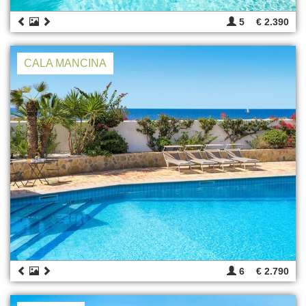
5
€ 2.390
CALA MANCINA
6
€ 2.790