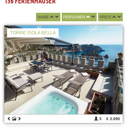
136 FERIENHÄUSER
NAME
PERSONEN
PREIS
TORRE ISOLA BELLA
3
€ 3.090