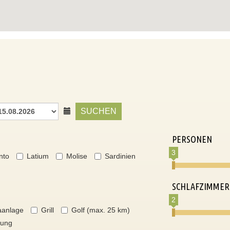
SUCHEN
PERSONEN
3
nto
Latium
Molise
Sardinien
SCHLAFZIMMER
2
aanlage
Grill
Golf (max. 25 km)
nung