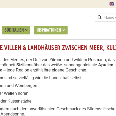
SÜDITALIEN
INSPIRATIONEN
VE VILLEN & LANDHÄUSER ZWISCHEN MEER, KU
 Blau des Meeres, der Duft von Zitronen und wildem Rosmarin, da
Schönheit
Siziliens
über das weiße, sonnengebleichte
Apulien
,
te
– jede Region erzählt ihre eigene Geschichte.
en
sind so vielfältig wie die Landschaft selbst:
inen und Weinbergen
er Wellen hören
oder Küstenstädte
ondern auch den unverfälschten Geschmack des Südens: frisch
er Abendsonne.