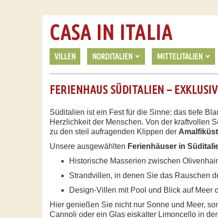
CASA IN ITALIA
VILLEN
NORDITALIEN
MITTELITALIEN
FERIENHAUS SÜDITALIEN – EXKLUSI
Süditalien ist ein Fest für die Sinne: das tiefe
Herzlichkeit der Menschen. Von der kraftvollen 
zu den steil aufragenden Klippen der
Amalfiküs
Unsere ausgewählten
Ferienhäuser in Süditali
Historische Masserien zwischen Olivenha
Strandvillen, in denen Sie das Rauschen d
Design-Villen mit Pool und Blick auf Meer 
Hier genießen Sie nicht nur Sonne und Meer, s
Cannoli oder ein Glas eiskalter Limoncello in d