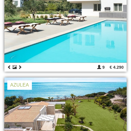
9
€ 4.290
AZULEA