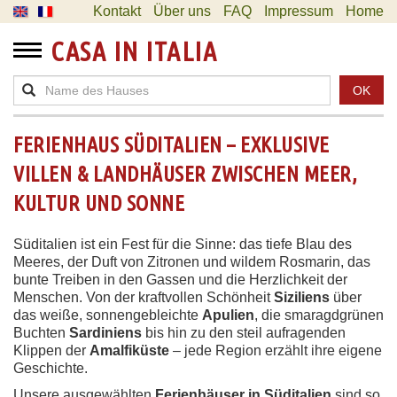
Kontakt
Über uns
FAQ
Impressum
Home
CASA IN ITALIA
OK
FERIENHAUS SÜDITALIEN – EXKLUSIVE
VILLEN & LANDHÄUSER ZWISCHEN MEER,
KULTUR UND SONNE
Süditalien ist ein Fest für die Sinne: das tiefe Blau des
Meeres, der Duft von Zitronen und wildem Rosmarin, das
bunte Treiben in den Gassen und die Herzlichkeit der
Menschen. Von der kraftvollen Schönheit
Siziliens
über
das weiße, sonnengebleichte
Apulien
, die smaragdgrünen
Buchten
Sardiniens
bis hin zu den steil aufragenden
Klippen der
Amalfiküste
– jede Region erzählt ihre eigene
Geschichte.
Unsere ausgewählten
Ferienhäuser in Süditalien
sind so