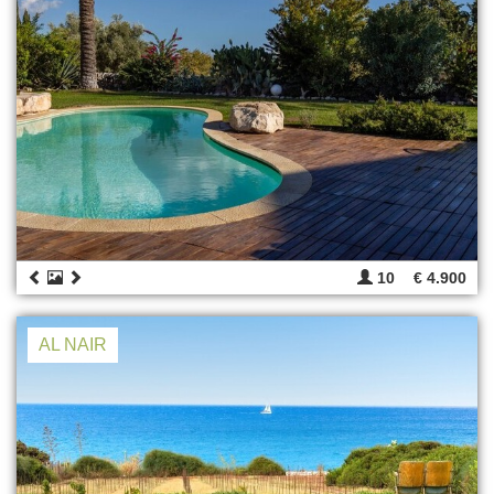
10
€ 4.900
AL NAIR