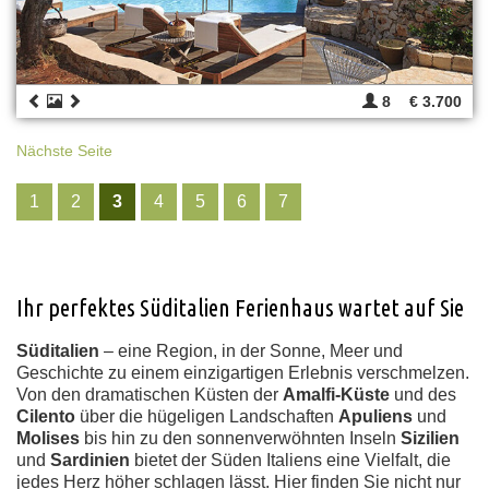
8
€ 3.700
Nächste Seite
1
2
3
4
5
6
7
Ihr perfektes Süditalien Ferienhaus wartet auf Sie
Süditalien
– eine Region, in der Sonne, Meer und
Geschichte zu einem einzigartigen Erlebnis verschmelzen.
Von den dramatischen Küsten der
Amalfi-Küste
und des
Cilento
über die hügeligen Landschaften
Apuliens
und
Molises
bis hin zu den sonnenverwöhnten Inseln
Sizilien
und
Sardinien
bietet der Süden Italiens eine Vielfalt, die
jedes Herz höher schlagen lässt. Hier finden Sie nicht nur