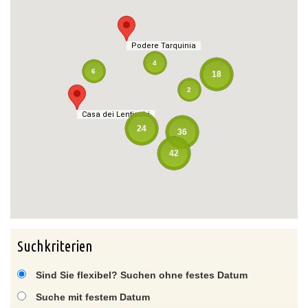
Podere Tarquinia
Podere Tarquinia
4
6
18
2
Casa dei Lentischi
Casa dei Lentischi
24
36
42
Suchkriterien
Sind Sie flexibel? Suchen ohne festes Datum
Suche mit festem Datum