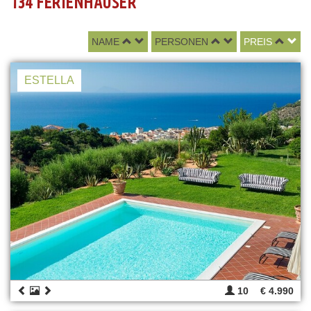
134 FERIENHÄUSER
NAME
PERSONEN
PREIS
ESTELLA
10
€ 4.990