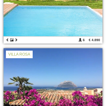
6
€ 4.890
VILLA ROSA