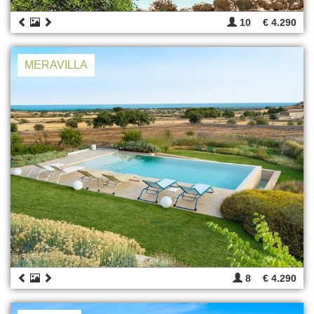
10
€ 4.290
MERAVILLA
8
€ 4.290