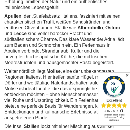
Erholung inmitten der Natur und ein authentisches,
italienisches Lebensgefühl.
Apulien
, der „Stiefelabsatz“ Italiens, fasziniert mit seinen
charakteristischen
Trulli
, weißen Sandstränden und
endlosen Olivenhainen. Städte wie
Alberobello
,
Ostuni
und
Lecce
sind voller barocker Pracht und
süditalienischem Charme. Das klare Wasser der Adria lädt
zum Baden und Schnorcheln ein. Ein Ferienhaus in
Apulien verbindet Strandurlaub, Kultur und die
unvergleichliche apulische Küche, die mit frischen
Meeresfrüchten und hausgemachter Pasta begeistert.
Weiter nördlich liegt
Molise
, eine der unbekanntesten
✕
Regionen Italiens. Hier treffen sanfte Hügel, mittelalterliche
Dörfer und weitläufige Naturlandschaften aufeinander.
Molise ist ideal für alle, die das ursprüngliche Italien
entdecken möchten – ohne Menschenmassen, dafür mit
viel Ruhe und Ursprünglichkeit. Ein Ferienhaus in Molise
bietet eine perfekte Basis für Wanderungen, kulturelle
Entdeckungen und kulinarische Erlebnisse abseits der
ausgetretenen Pfade.
Die Insel
Sizilien
lockt mit einer Mischung aus antiker