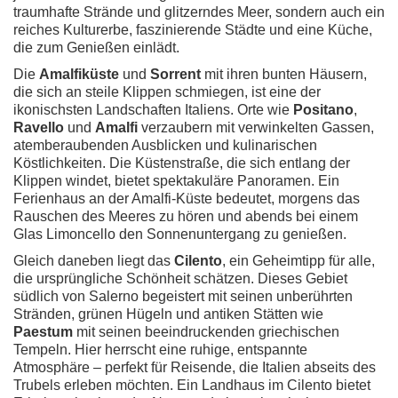
traumhafte Strände und glitzerndes Meer, sondern auch ein
reiches Kulturerbe, faszinierende Städte und eine Küche,
die zum Genießen einlädt.
Die
Amalfiküste
und
Sorrent
mit ihren bunten Häusern,
die sich an steile Klippen schmiegen, ist eine der
ikonischsten Landschaften Italiens. Orte wie
Positano
,
Ravello
und
Amalfi
verzaubern mit verwinkelten Gassen,
atemberaubenden Ausblicken und kulinarischen
Köstlichkeiten. Die Küstenstraße, die sich entlang der
Klippen windet, bietet spektakuläre Panoramen. Ein
Ferienhaus an der Amalfi-Küste bedeutet, morgens das
Rauschen des Meeres zu hören und abends bei einem
Glas Limoncello den Sonnenuntergang zu genießen.
Gleich daneben liegt das
Cilento
, ein Geheimtipp für alle,
die ursprüngliche Schönheit schätzen. Dieses Gebiet
südlich von Salerno begeistert mit seinen unberührten
Stränden, grünen Hügeln und antiken Stätten wie
Paestum
mit seinen beeindruckenden griechischen
Tempeln. Hier herrscht eine ruhige, entspannte
Atmosphäre – perfekt für Reisende, die Italien abseits des
Trubels erleben möchten. Ein Landhaus im Cilento bietet