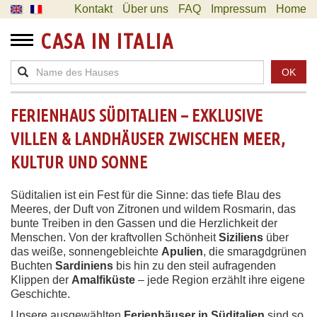
Kontakt
Über uns
FAQ
Impressum
Home
CASA IN ITALIA
OK
FERIENHAUS SÜDITALIEN – EXKLUSIVE
VILLEN & LANDHÄUSER ZWISCHEN MEER,
KULTUR UND SONNE
Süditalien ist ein Fest für die Sinne: das tiefe Blau des
Meeres, der Duft von Zitronen und wildem Rosmarin, das
bunte Treiben in den Gassen und die Herzlichkeit der
Menschen. Von der kraftvollen Schönheit
Siziliens
über
das weiße, sonnengebleichte
Apulien
, die smaragdgrünen
Buchten
Sardiniens
bis hin zu den steil aufragenden
Klippen der
Amalfiküste
– jede Region erzählt ihre eigene
Geschichte.
Unsere ausgewählten
Ferienhäuser in Süditalien
sind so