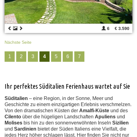
6
€ 3.590
Nächste Seite
1
2
3
4
5
6
7
Ihr perfektes Süditalien Ferienhaus wartet auf Sie
Süditalien
– eine Region, in der Sonne, Meer und
Geschichte zu einem einzigartigen Erlebnis verschmelzen.
Von den dramatischen Küsten der
Amalfi-Küste
und des
Cilento
über die hügeligen Landschaften
Apuliens
und
Molises
bis hin zu den sonnenverwöhnten Inseln
Sizilien
und
Sardinien
bietet der Süden Italiens eine Vielfalt, die
jedes Herz höher schlagen lässt. Hier finden Sie nicht nur