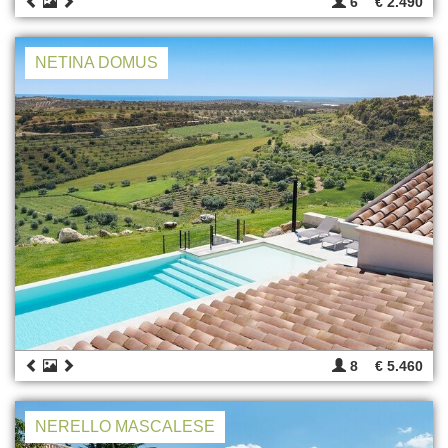
6
€ 2.490
NETINA DOMUS
8
€ 5.460
NERELLO MASCALESE