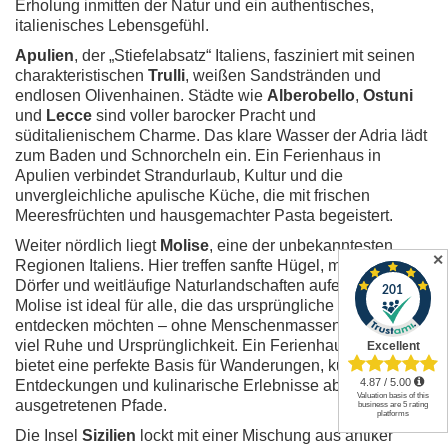
Erholung inmitten der Natur und ein authentisches,
italienisches Lebensgefühl.
Apulien
, der „Stiefelabsatz“ Italiens, fasziniert mit seinen
charakteristischen
Trulli
, weißen Sandstränden und
endlosen Olivenhainen. Städte wie
Alberobello
,
Ostuni
und
Lecce
sind voller barocker Pracht und
süditalienischem Charme. Das klare Wasser der Adria lädt
zum Baden und Schnorcheln ein. Ein Ferienhaus in
Apulien verbindet Strandurlaub, Kultur und die
unvergleichliche apulische Küche, die mit frischen
Meeresfrüchten und hausgemachter Pasta begeistert.
Weiter nördlich liegt
Molise
, eine der unbekanntesten
✕
Regionen Italiens. Hier treffen sanfte Hügel, mittelalterliche
Dörfer und weitläufige Naturlandschaften aufeinander.
Molise ist ideal für alle, die das ursprüngliche Italien
entdecken möchten – ohne Menschenmassen, dafür mit
viel Ruhe und Ursprünglichkeit. Ein Ferienhaus in Molise
bietet eine perfekte Basis für Wanderungen, kulturelle
Entdeckungen und kulinarische Erlebnisse abseits der
ausgetretenen Pfade.
Die Insel
Sizilien
lockt mit einer Mischung aus antiker