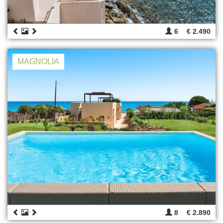
6
€ 2.490
MAGNOLIA
8
€ 2.890