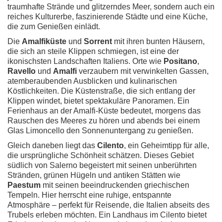
traumhafte Strände und glitzerndes Meer, sondern auch ein
reiches Kulturerbe, faszinierende Städte und eine Küche,
die zum Genießen einlädt.
Die
Amalfiküste
und
Sorrent
mit ihren bunten Häusern,
die sich an steile Klippen schmiegen, ist eine der
ikonischsten Landschaften Italiens. Orte wie
Positano
,
Ravello
und
Amalfi
verzaubern mit verwinkelten Gassen,
atemberaubenden Ausblicken und kulinarischen
Köstlichkeiten. Die Küstenstraße, die sich entlang der
Klippen windet, bietet spektakuläre Panoramen. Ein
Ferienhaus an der Amalfi-Küste bedeutet, morgens das
Rauschen des Meeres zu hören und abends bei einem
Glas Limoncello den Sonnenuntergang zu genießen.
Gleich daneben liegt das
Cilento
, ein Geheimtipp für alle,
die ursprüngliche Schönheit schätzen. Dieses Gebiet
südlich von Salerno begeistert mit seinen unberührten
Stränden, grünen Hügeln und antiken Stätten wie
Paestum
mit seinen beeindruckenden griechischen
Tempeln. Hier herrscht eine ruhige, entspannte
Atmosphäre – perfekt für Reisende, die Italien abseits des
Trubels erleben möchten. Ein Landhaus im Cilento bietet