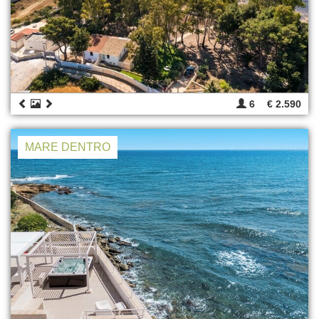
6
€ 2.590
MARE DENTRO