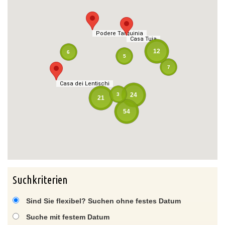
Podere Tarquinia
Podere Tarquinia
Casa Tuja
Casa Tuja
12
6
5
7
Casa dei Lentischi
Casa dei Lentischi
3
24
21
54
Suchkriterien
Sind Sie flexibel? Suchen ohne festes Datum
Suche mit festem Datum