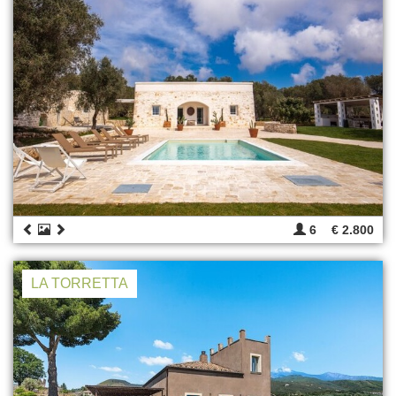
6
€ 2.800
LA TORRETTA