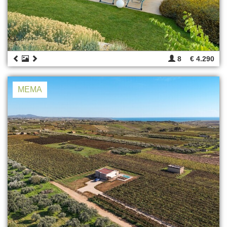
8
€ 4.290
MEMA