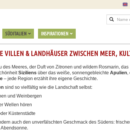
SÜDITALIEN
INSPIRATIONEN
VE VILLEN & LANDHÄUSER ZWISCHEN MEER, KU
 Blau des Meeres, der Duft von Zitronen und wildem Rosmarin, da
Schönheit
Siziliens
über das weiße, sonnengebleichte
Apulien
,
te
– jede Region erzählt ihre eigene Geschichte.
en
sind so vielfältig wie die Landschaft selbst:
inen und Weinbergen
er Wellen hören
oder Küstenstädte
ondern auch den unverfälschten Geschmack des Südens: frisch
er Abendsonne.