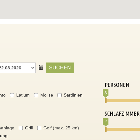
SUCHEN
PERSONEN
3
nto
Latium
Molise
Sardinien
SCHLAFZIMMER
2
aanlage
Grill
Golf (max. 25 km)
nung