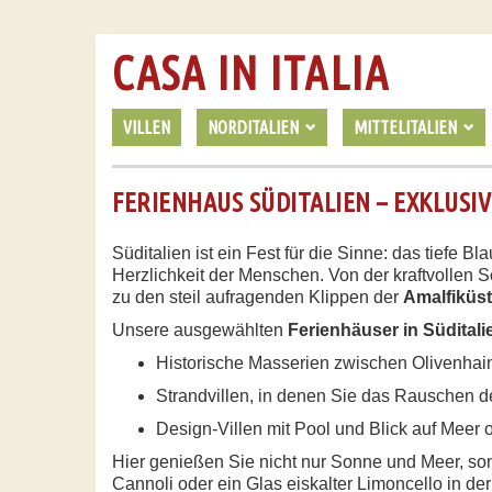
CASA IN ITALIA
VILLEN
NORDITALIEN
MITTELITALIEN
FERIENHAUS SÜDITALIEN – EXKLUSI
Süditalien ist ein Fest für die Sinne: das tiefe
Herzlichkeit der Menschen. Von der kraftvollen 
zu den steil aufragenden Klippen der
Amalfiküs
Unsere ausgewählten
Ferienhäuser in Süditali
Historische Masserien zwischen Olivenha
Strandvillen, in denen Sie das Rauschen d
Design-Villen mit Pool und Blick auf Meer 
Hier genießen Sie nicht nur Sonne und Meer, s
Cannoli oder ein Glas eiskalter Limoncello in d