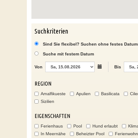
Suchkriterien
Sind Sie flexibel? Suchen ohne festes Datum
Suche mit festem Datum
Von
Bis
REGION
Amalfikueste
Apulien
Basilicata
Cile
Sizilien
EIGENSCHAFTEN
Ferienhaus
Pool
Hund erlaubt
Klim
In Meernähe
Beheizter Pool
Ferienwoh