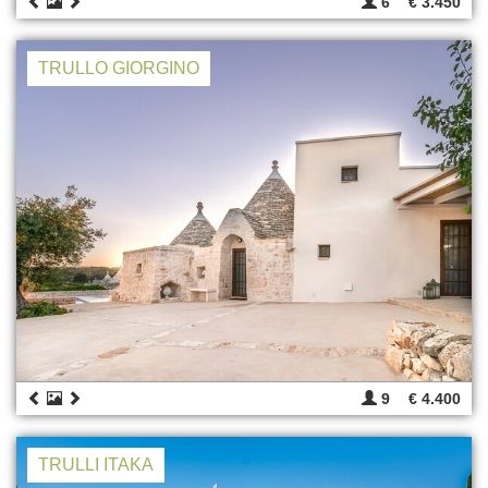
6
€ 3.450
TRULLO GIORGINO
9
€ 4.400
TRULLI ITAKA