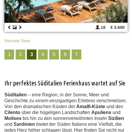
18
€ 3.690
Nächste Seite
1
2
3
4
5
6
7
Ihr perfektes Süditalien Ferienhaus wartet auf Sie
Süditalien
– eine Region, in der Sonne, Meer und
Geschichte zu einem einzigartigen Erlebnis verschmelzen.
Von den dramatischen Küsten der
Amalfi-Küste
und des
Cilento
über die hügeligen Landschaften
Apuliens
und
Molises
bis hin zu den sonnenverwöhnten Inseln
Sizilien
und
Sardinien
bietet der Süden Italiens eine Vielfalt, die
jedes Herz höher schlagen lässt. Hier finden Sie nicht nur