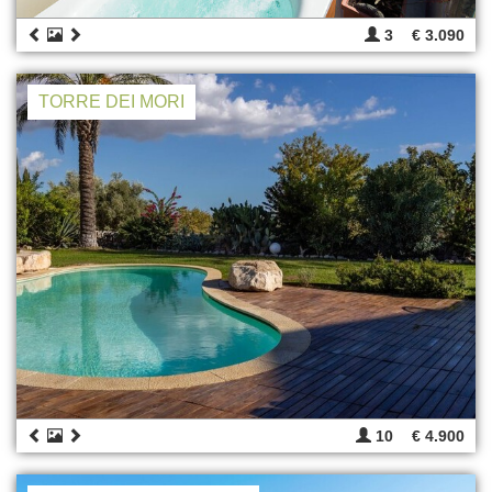
3
€ 3.090
TORRE DEI MORI
10
€ 4.900