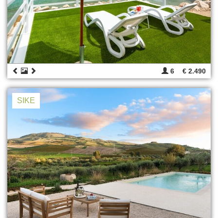
6
€ 2.490
SIKE