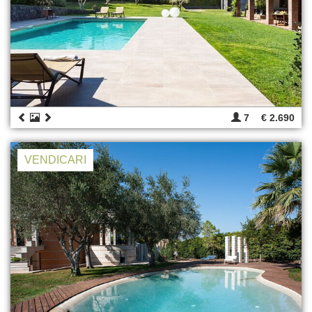
7
€ 2.690
VENDICARI