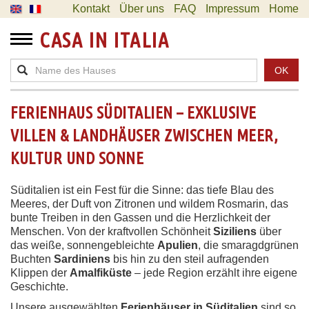
Kontakt
Über uns
FAQ
Impressum
Home
CASA IN ITALIA
OK
FERIENHAUS SÜDITALIEN – EXKLUSIVE
VILLEN & LANDHÄUSER ZWISCHEN MEER,
KULTUR UND SONNE
Süditalien ist ein Fest für die Sinne: das tiefe Blau des
Meeres, der Duft von Zitronen und wildem Rosmarin, das
bunte Treiben in den Gassen und die Herzlichkeit der
Menschen. Von der kraftvollen Schönheit
Siziliens
über
das weiße, sonnengebleichte
Apulien
, die smaragdgrünen
Buchten
Sardiniens
bis hin zu den steil aufragenden
Klippen der
Amalfiküste
– jede Region erzählt ihre eigene
Geschichte.
Unsere ausgewählten
Ferienhäuser in Süditalien
sind so