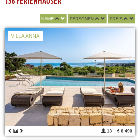
136 FERIENHÄUSER
NAME
PERSONEN
PREIS
VILLA ANNA
13
€ 8.490