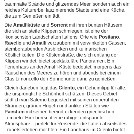
traumhafte Strände und glitzerndes Meer, sondern auch ein
reiches Kulturerbe, faszinierende Städte und eine Küche,
die zum Genießen einlädt.
Die
Amalfiküste
und
Sorrent
mit ihren bunten Häusern,
die sich an steile Klippen schmiegen, ist eine der
ikonischsten Landschaften Italiens. Orte wie
Positano
,
Ravello
und
Amalfi
verzaubern mit verwinkelten Gassen,
atemberaubenden Ausblicken und kulinarischen
Köstlichkeiten. Die Küstenstraße, die sich entlang der
Klippen windet, bietet spektakuläre Panoramen. Ein
Ferienhaus an der Amalfi-Küste bedeutet, morgens das
Rauschen des Meeres zu hören und abends bei einem
Glas Limoncello den Sonnenuntergang zu genießen.
Gleich daneben liegt das
Cilento
, ein Geheimtipp für alle,
die ursprüngliche Schönheit schätzen. Dieses Gebiet
südlich von Salerno begeistert mit seinen unberührten
Stränden, grünen Hügeln und antiken Stätten wie
Paestum
mit seinen beeindruckenden griechischen
Tempeln. Hier herrscht eine ruhige, entspannte
Atmosphäre – perfekt für Reisende, die Italien abseits des
Trubels erleben möchten. Ein Landhaus im Cilento bietet