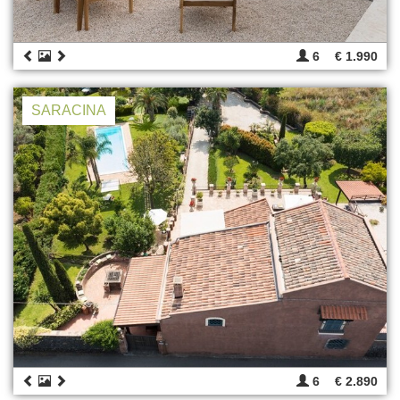
6
€ 1.990
SARACINA
6
€ 2.890