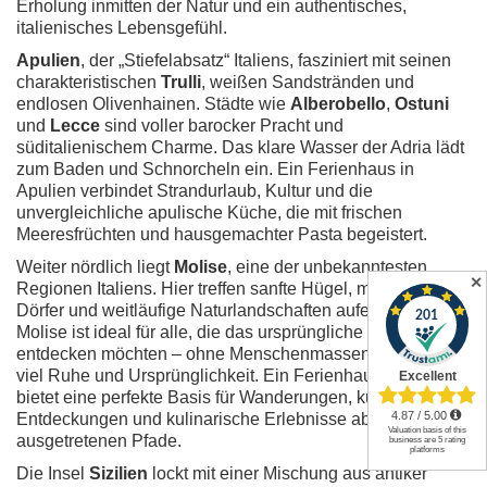
Erholung inmitten der Natur und ein authentisches,
italienisches Lebensgefühl.
Apulien
, der „Stiefelabsatz“ Italiens, fasziniert mit seinen
charakteristischen
Trulli
, weißen Sandstränden und
endlosen Olivenhainen. Städte wie
Alberobello
,
Ostuni
und
Lecce
sind voller barocker Pracht und
süditalienischem Charme. Das klare Wasser der Adria lädt
zum Baden und Schnorcheln ein. Ein Ferienhaus in
Apulien verbindet Strandurlaub, Kultur und die
unvergleichliche apulische Küche, die mit frischen
Meeresfrüchten und hausgemachter Pasta begeistert.
Weiter nördlich liegt
Molise
, eine der unbekanntesten
✕
Regionen Italiens. Hier treffen sanfte Hügel, mittelalterliche
Dörfer und weitläufige Naturlandschaften aufeinander.
Molise ist ideal für alle, die das ursprüngliche Italien
entdecken möchten – ohne Menschenmassen, dafür mit
viel Ruhe und Ursprünglichkeit. Ein Ferienhaus in Molise
bietet eine perfekte Basis für Wanderungen, kulturelle
Entdeckungen und kulinarische Erlebnisse abseits der
ausgetretenen Pfade.
Die Insel
Sizilien
lockt mit einer Mischung aus antiker