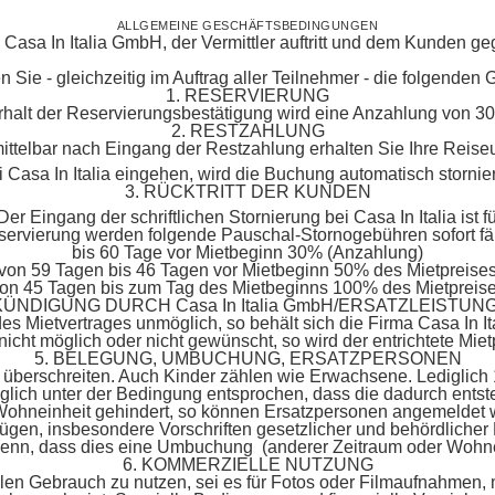
ALLGEMEINE GESCHÄFTSBEDINGUNGEN
sa In Italia GmbH, der Vermittler auftritt und dem Kunden gegen
n Sie - gleichzeitig im Auftrag aller Teilnehmer - die folgende
1. RESERVIERUNG
halt der Reservierungsbestätigung wird eine Anzahlung von 30%
2. RESTZAHLUNG
mittelbar nach Eingang der Restzahlung erhalten Sie Ihre Reis
ei Casa In Italia eingehen, wird die Buchung automatisch storni
3. RÜCKTRITT DER KUNDEN
 Der Eingang der schriftlichen Stornierung bei Casa In Italia i
ervierung werden folgende Pauschal-Stornogebühren sofort fäl
bis 60 Tage vor Mietbeginn 30% (Anzahlung)
von 59 Tagen bis 46 Tagen vor Mietbeginn 50% des Mietpreise
on 45 Tagen bis zum Tag des Mietbeginns 100% des Mietpreis
 KÜNDIGUNG DURCH Casa In Italia GmbH/ERSATZLEISTUN
s Mietvertrages unmöglich, so behält sich die Firma Casa In It
 nicht möglich oder nicht gewünscht, so wird der entrichtete Mietp
5. BELEGUNG, UMBUCHUNG, ERSATZPERSONEN
 überschreiten. Auch Kinder zählen wie Erwachsene. Lediglich 
ich unter der Bedingung entsprochen, dass die dadurch ents
 Wohneinheit gehindert, so können Ersatzpersonen angemeldet we
gen, insbesondere Vorschriften gesetzlicher und behördlicher N
 denn, dass dies eine Umbuchung (anderer Zeitraum oder Wohnei
6. KOMMERZIELLE NUTZUNG
llen Gebrauch zu nutzen, sei es für Fotos oder Filmaufnahmen,