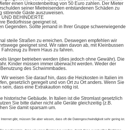
r Mieter einen Unkostenbeitrag von 50 Euro zahlen. Der Mieter
 Verschulden seiner Mietreisenden entstandenen Schäden zu
ltig störende Gäste auszuweisen.
 UND BEHINDERTE
re Bedürfnisse geeignet ist.
hen Gegenden. Sollte jemand in Ihrer Gruppe schwerwiegende
mal steile Straßen zu erreichen. Deswegen empfehlen wir
hrtswege geeignet sind. Wir raten davon ab, mit Kleinbussen
n Fahrzeug zu Ihrem Haus zu fahren.
ols länger betrieben werden (dies jedoch ohne Gewähr). Die
fahr. Kinder müssen immer überwacht werden. Weder der
die Benutzung des Schwimmbades.
ir weisen Sie darauf hin, dass die Heizkosten in Italien im
en, gesetzlich geregelt und von Ort zu Ort anders. Wenn Sie
sein, dass eine Extrakaution nötig ist.
historische Gebäude. In Italien ist die Stromlast gesetzlich
en Sie bitte daher nicht alle Geräte gleichzeitig (z.B.
gehen Sie damit sparsam um.
 Internet gibt, müssen Sie aber wissen, dass oft die Datengeschwindigkeit sehr gering ist.