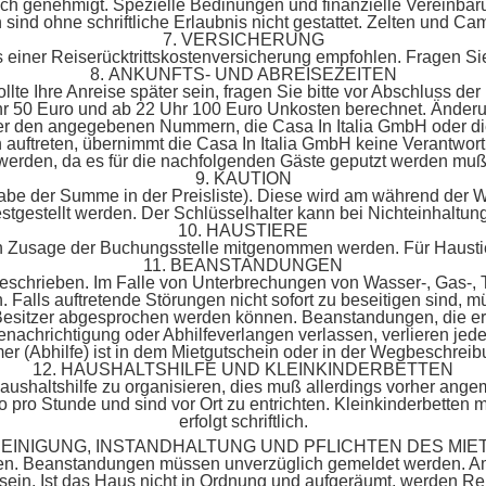
tlich genehmigt. Spezielle Bedinungen und finanzielle Vereinbar
nd ohne schriftliche Erlaubnis nicht gestattet. Zelten und Cam
7. VERSICHERUNG
 einer Reiserücktrittskostenversicherung empfohlen. Fragen Si
8. ANKUNFTS- UND ABREISEZEITEN
lte Ihre Anreise später sein, fragen Sie bitte vor Abschluss der
hr 50 Euro und ab 22 Uhr 100 Euro Unkosten berechnet. Änderun
ter den angegebenen Nummern, die Casa In Italia GmbH oder di
en auftreten, übernimmt die Casa In Italia GmbH keine Verantw
werden, da es für die nachfolgenden Gäste geputzt werden muß
9. KAUTION
Angabe der Summe in der Preisliste). Diese wird am während de
stgestellt werden. Der Schlüsselhalter kann bei Nichteinhaltung
10. HAUSTIERE
chen Zusage der Buchungsstelle mitgenommen werden. Für Haustie
11. BEANSTANDUNGEN
 beschrieben. Im Falle von Unterbrechungen von Wasser-, Gas-,
 Falls auftretende Störungen nicht sofort zu beseitigen sind, m
 Besitzer abgesprochen werden können. Beanstandungen, die er
nachrichtigung oder Abhilfeverlangen verlassen, verlieren jed
r (Abhilfe) ist in dem Mietgutschein oder in der Wegbeschreib
12. HAUSHALTSHILFE UND KLEINKINDERBETTEN
Haushaltshilfe zu organisieren, dies muß allerdings vorher ang
o pro Stunde und sind vor Ort zu entrichten. Kleinkinderbetten 
erfolgt schriftlich.
 REINIGUNG, INSTANDHALTUNG UND PFLICHTEN DES MIE
n. Beanstandungen müssen unverzüglich gemeldet werden. Am 
sein. Ist das Haus nicht in Ordnung und aufgeräumt, werden Re