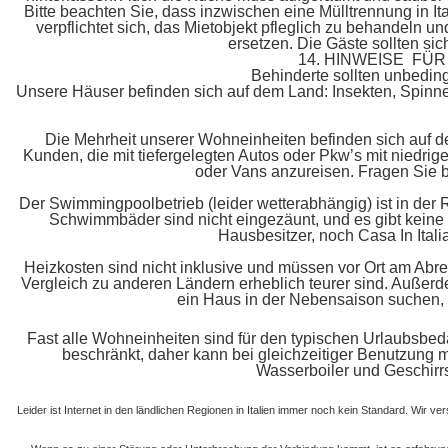
Bitte beachten Sie, dass inzwischen eine Mülltrennung in Ita
verpflichtet sich, das Mietobjekt pfleglich zu behandeln
ersetzen. Die Gäste sollten sic
14. HINWEISE F
Behinderte sollten unbeding
Unsere Häuser befinden sich auf dem Land: Insekten, Spinn
Die Mehrheit unserer Wohneinheiten befinden sich auf d
Kunden, die mit tiefergelegten Autos oder Pkw’s mit niedri
oder Vans anzureisen. Fragen Sie b
Der Swimmingpoolbetrieb (leider wetterabhängig) ist in de
Schwimmbäder sind nicht eingezäunt, und es gibt kein
Hausbesitzer, noch Casa In Ita
Heizkosten sind nicht inklusive und müssen vor Ort am Abre
Vergleich zu anderen Ländern erheblich teurer sind. Außerd
ein Haus in der Nebensaison suchen, so
Fast alle Wohneinheiten sind für den typischen Urlaubsbedar
beschränkt, daher kann bei gleichzeitiger Benutzung me
Wasserboiler und Geschirrs
Leider ist Internet in den ländlichen Regionen in Italien immer noch kein Standard. Wir v