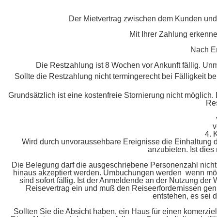
Der Mietvertrag zwischen dem Kunden und Ca
Mit Ihrer Zahlung erkenne
Nach Er
Die Restzahlung ist 8 Wochen vor Ankunft fällig. Un
Sollte die Restzahlung nicht termingerecht bei Fälligkeit b
Grundsätzlich ist eine kostenfreie Stornierung nicht möglich.
Res
v
4.
Wird durch unvoraussehbare Ereignisse die Einhaltung de
anzubieten. Ist dies
Die Belegung darf die ausgeschriebene Personenzahl nicht
hinaus akzeptiert werden. Umbuchungen werden wenn mögl
sind sofort fällig. Ist der Anmeldende an der Nutzung der
Reisevertrag ein und muß den Reiseerfordernissen genü
entstehen, es sei
Sollten Sie die Absicht haben, ein Haus für einen komerzie