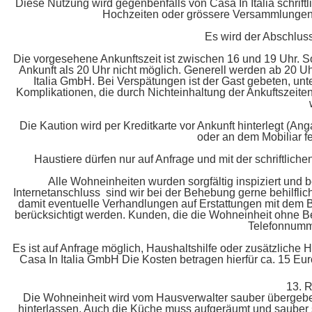
Diese Nutzung wird gegenbenfalls von Casa In Italia schrif
Hochzeiten oder grössere Versammlungen si
Es wird der Abschluss
Die vorgesehene Ankunftszeit ist zwischen 16 und 19 Uhr. Sol
Ankunft als 20 Uhr nicht möglich. Generell werden ab 20 U
Italia GmbH. Bei Verspätungen ist der Gast gebeten, un
Komplikationen, die durch Nichteinhaltung der Ankuftszeit
Die Kaution wird per Kreditkarte vor Ankunft hinterlegt (
oder an dem Mobiliar fe
Haustiere dürfen nur auf Anfrage und mit der schriftli
Alle Wohneinheiten wurden sorgfältig inspiziert und
Internetanschluss sind wir bei der Behebung gerne behilflich.
damit eventuelle Verhandlungen auf Erstattungen mit dem
berücksichtigt werden. Kunden, die die Wohneinheit ohne Be
Telefonnumme
Es ist auf Anfrage möglich, Haushaltshilfe oder zusätzliche 
Casa In Italia GmbH Die Kosten betragen hierfür ca. 15 Eur
13.
Die Wohneinheit wird vom Hausverwalter sauber übergebe
hinterlassen. Auch die Küche muss aufgeräumt und sauber 