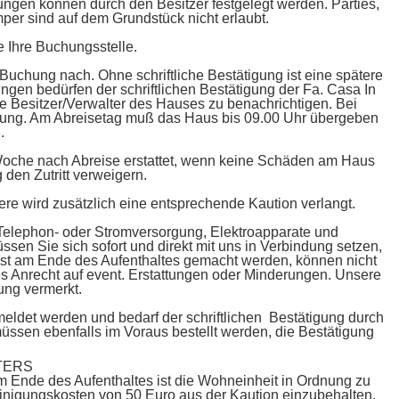
ungen können durch den Besitzer festgelegt werden. Parties,
per sind auf dem Grundstück nicht erlaubt.
e Ihre Buchungsstelle.
 Buchung nach. Ohne schriftliche Bestätigung ist eine spätere
gen bedürfen der schriftlichen Bestätigung der Fa. Casa In
e Besitzer/Verwalter des Hauses zu benachrichtigen. Bei
ortung. Am Abreisetag muß das Haus bis 09.00 Uhr übergeben
.
r Woche nach Abreise erstattet, wenn keine Schäden am Haus
 den Zutritt verweigern.
re wird zusätzlich eine entsprechende Kaution verlangt.
 Telephon- oder Stromversorgung, Elektroapparate und
üssen Sie sich sofort und direkt mit uns in Verbindung setzen,
st am Ende des Aufenthaltes gemacht werden, können nicht
es Anrecht auf event. Erstattungen oder Minderungen. Unsere
ung vermerkt.
emeldet werden und bedarf der schriftlichen Bestätigung durch
müssen ebenfalls im Voraus bestellt werden, die Bestätigung
TERS
Ende des Aufenthaltes ist die Wohneinheit in Ordnung zu
inigungskosten von 50 Euro aus der Kaution einzubehalten.