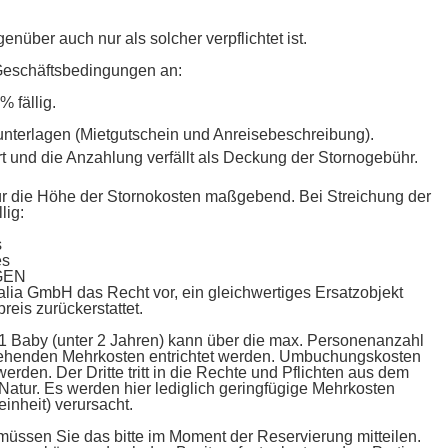
über auch nur als solcher verpflichtet ist.
n Geschäftsbedingungen an:
 fällig.
eunterlagen (Mietgutschein und Anreisebeschreibung).
ert und die Anzahlung verfällt als Deckung der Stornogebühr.
st für die Höhe der Stornokosten maßgebend. Bei Streichung der
lig:
s
es
GEN
alia GmbH das Recht vor, ein gleichwertiges Ersatzobjekt
reis zurückerstattet.
1 Baby (unter 2 Jahren) kann über die max. Personenanzahl
tehenden Mehrkosten entrichtet werden. Umbuchungskosten
rden. Der Dritte tritt in die Rechte und Pflichten aus dem
atur. Es werden hier lediglich geringfügige Mehrkosten
nheit) verursacht.
 müssen Sie das bitte im Moment der Reservierung mitteilen.