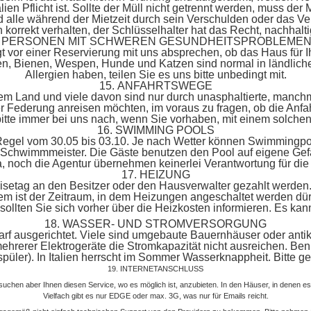
lien Pflicht ist. Sollte der Müll nicht getrennt werden, muss de
 und alle während der Mietzeit durch sein Verschulden oder das
h korrekt verhalten, der Schlüsselhalter hat das Recht, nachha
ÜR PERSONEN MIT SCHWEREN GESUNDHEITSPROBLEMEN
t vor einer Reservierung mit uns absprechen, ob das Haus für Ih
en, Bienen, Wespen, Hunde und Katzen sind normal in ländlic
Allergien haben, teilen Sie es uns bitte unbedingt mit.
15. ANFAHRTSWEGE
em Land und viele davon sind nur durch unasphaltierte, manch
ger Federung anreisen möchten, im voraus zu fragen, ob die Anfa
itte immer bei uns nach, wenn Sie vorhaben, mit einem solche
16. SWIMMING POOLS
r Regel vom 30.05 bis 03.10. Je nach Wetter können Swimmingpo
e Schwimmmeister. Die Gäste benutzen den Pool auf eigene Ge
lia, noch die Agentur übernehmen keinerlei Verantwortung für 
17. HEIZUNG
isetag an den Besitzer oder den Hausverwalter gezahlt werden. W
em ist der Zeitraum, in dem Heizungen angeschaltet werden dürf
llten Sie sich vorher über die Heizkosten informieren. Es kann 
18. WASSER- UND STROMVERSORGUNG
f ausgerichtet. Viele sind umgebaute Bauernhäuser oder antike 
hrerer Elektrogeräte die Stromkapazität nicht ausreichen. Benutz
püler). In Italien herrscht im Sommer Wasserknappheit. Bitte 
19. INTERNETANSCHLUSS
ersuchen aber Ihnen diesen Service, wo es möglich ist, anzubieten. In den Häuser, in denen es
Vielfach gibt es nur EDGE oder max. 3G, was nur für Emails reicht.