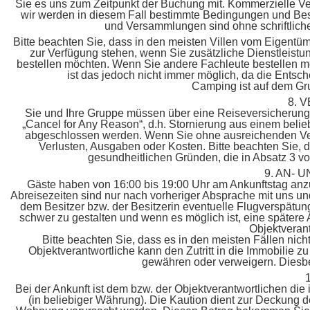
Sie es uns zum Zeitpunkt der Buchung mit. Kommerzielle Ve
wir werden in diesem Fall bestimmte Bedingungen und Be
und Versammlungen sind ohne schriftliche
Bitte beachten Sie, dass in den meisten Villen vom Eigent
zur Verfügung stehen, wenn Sie zusätzliche Dienstleistu
bestellen möchten. Wenn Sie andere Fachleute bestellen mö
ist das jedoch nicht immer möglich, da die Entsch
Camping ist auf dem Gru
8. 
Sie und Ihre Gruppe müssen über eine Reiseversicherung m
„Cancel for Any Reason“, d.h. Stornierung aus einem beli
abgeschlossen werden. Wenn Sie ohne ausreichenden Vers
Verlusten, Ausgaben oder Kosten. Bitte beachten Sie, d
gesundheitlichen Gründen, die in Absatz 3 v
9. AN- 
Gäste haben von 16:00 bis 19:00 Uhr am Ankunftstag anz
Abreisezeiten sind nur nach vorheriger Absprache mit uns und 
dem Besitzer bzw. der Besitzerin eventuelle Flugverspätun
schwer zu gestalten und wenn es möglich ist, eine spätere A
Objektverant
Bitte beachten Sie, dass es in den meisten Fällen nich
Objektverantwortliche kann den Zutritt in die Immobili
gewähren oder verweigern. Diesbe
Bei der Ankunft ist dem bzw. der Objektverantwortlichen di
(in beliebiger Währung). Die Kaution dient zur Deckung d