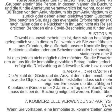
Reisebeschränkungen (Grenzschließung und/oder Reis
„Gruppenleiterin“ (die Person, in dessen Namen die Buchun
und die für die Anmietung verantwortlich ist) wohnt, oder vo
30 Tagen vor dem Ankunftsdatum bis zum Ankunftsdatum kost
zurück oder geben einen gleichwertigen Gutschein
Bitte beachten Sie, dass das eventuelle Erfordernis einer 
nach Italien oder die Rückkehr in Ihr Land nicht als Reis
örtlichen Behörden eine Covid-Bescheinigung für den Aufen
5. STORNI
Obwohl es unwahrscheinlich ist, dass wir an bestäti
gelegentlich vor. In diesem Fall werden wir Sie zum frühest
aus Gründen, die außerhalb unserer Kontrolle liegen
Elektroinstallation oder am Schwimmbad oder bei sonstige
stattdessen eine 
Ist dies jedoch nicht möglich oder möchten Sie die Ersatzim
den an uns für die Immobilie gezahlten Betrag, haften jedoch
erfolgt die Rückzahlung auf dieselbe Karte bzw. dassel
6. ANZAHL DER GÄSTE /
Die Anzahl der Gäste darf die Anzahl der in der Immobilie
bzw. die Objektverantwortliche feststellen, dass sich mehr
eigenem Ermessen die überzähligen Gä
Kleinkinder (Kinder unter 2 Jahre am Tag der Ankunft) werd
muss dies bei der Buchung mitgeteilt werden. Kinder über
wer
7. KOMMERZIELLE VERWENDUNG / PARTYS
VER
Wenn Sie vorhaben, eine Immobilie zu kommerziellen Zwecke