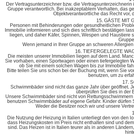
Der Vertragsunterzeichner bzw. die Vertragsunterzeichnerin is
Gruppe verantwortlich. Bei inakzeptablem Verhalten, das g
Objektverantwortliche das Recht vor, d
15. GÄSTE MI
Personen mit Behinderungen oder gesundheitlichen Proble
Immobilie informieren und sich dies schriftlich bestätigen la
liegen, und daher Käfer, Spinnen, Wespen und Haustiere se
Gruppe 
Wenn jemand in Ihrer Gruppe an schweren Allergien 
16. TIEFERGELEGTE WA
Die meisten unserer Immobilien liegen auf dem Land. Manch
Sie vorhaben, einen Sportwagen oder einen tiefergelegten W
ob Sie mit einem solchen Wagen bis zur Immobilie fa
Bitte teilen Sie uns schon bei der Buchung mit, wenn Sie v
benutzen, um zu erfah
17.
Schwimmbäder sind nicht das ganze Jahr über geöffnet. J
überprüfen Sie dies in der
Unsere Schwimmbäder sind nicht von Rettungsschwimmern b
benutzen Schwimmbäder auf eigene Gefahr. Kinder dürfen 
Weder die Besitzer noch wir und unsere Vertre
Die Nutzung der Heizung in Italien unterliegt den von den 
dass Heizungskosten im Preis nicht enthalten sind und dem b
sind. Das Heizen ist in Italien teurer als in anderen Länder
hin