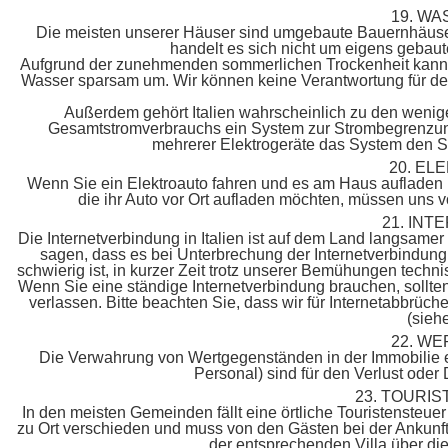
19. W
Die meisten unserer Häuser sind umgebaute Bauernhäuser
handelt es sich nicht um eigens gebaut
Aufgrund der zunehmenden sommerlichen Trockenheit kann e
Wasser sparsam um. Wir können keine Verantwortung für d
Außerdem gehört Italien wahrscheinlich zu den wenig
Gesamtstromverbrauchs ein System zur Strombegrenzung
mehrerer Elektrogeräte das System den St
20. E
Wenn Sie ein Elektroauto fahren und es am Haus aufladen m
die ihr Auto vor Ort aufladen möchten, müssen uns vo
21. IN
Die Internetverbindung in Italien ist auf dem Land langsame
sagen, dass es bei Unterbrechung der Internetverbindung
schwierig ist, in kurzer Zeit trotz unserer Bemühungen techn
Wenn Sie eine ständige Internetverbindung brauchen, sollten 
verlassen. Bitte beachten Sie, dass wir für Internetabbrüche
(sieh
22. W
Die Verwahrung von Wertgegenständen in der Immobilie er
Personal) sind für den Verlust oder
23. TOURIS
In den meisten Gemeinden fällt eine örtliche Touristensteue
zu Ort verschieden und muss von den Gästen bei der Ankunft a
der entsprechenden Villa über die 