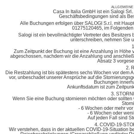
ALLGEMEIN
Casa In Italia GmbH ist ein Salogi Srl
Geschäftsbedingungen sind als Best
Alle Buchungen erfolgen über SALOGI S.r.l. mit Haupts
01275120465, im Folgenden d
Salogi ist ein bevollmächtigter Vertreter des Besitzer
unterschreiben, nehmen Sie 
Zum Zeitpunkt der Buchung ist eine Anzahlung in Höhe vo
abgeschossen, nachdem wir die Anzahlung und anschließend 
Absatz 3 vorgese
2.
Die Restzahlung ist bis spätestens sechs Wochen vor dem A
vor, unbeschadet unserer Ansprüche auf die Stornierungsg
Buchungen innerh
Ankunftsdatum ist zum Zeitpun
3. STORN
Wenn Sie eine Buchung stornieren möchten oder sollten w
Storn
- 6 Wochen oder mehr vor
- 6 Wochen oder weni
Auf jeden Fall sind St
4. COVID-19-S
Wir verstehen, dass in der aktuellen COVID-19-Situation bei 