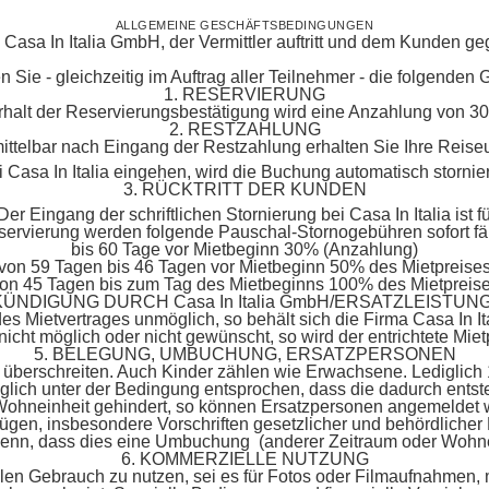
ALLGEMEINE GESCHÄFTSBEDINGUNGEN
sa In Italia GmbH, der Vermittler auftritt und dem Kunden gegen
n Sie - gleichzeitig im Auftrag aller Teilnehmer - die folgende
1. RESERVIERUNG
halt der Reservierungsbestätigung wird eine Anzahlung von 30%
2. RESTZAHLUNG
mittelbar nach Eingang der Restzahlung erhalten Sie Ihre Reis
ei Casa In Italia eingehen, wird die Buchung automatisch storni
3. RÜCKTRITT DER KUNDEN
 Der Eingang der schriftlichen Stornierung bei Casa In Italia i
ervierung werden folgende Pauschal-Stornogebühren sofort fäl
bis 60 Tage vor Mietbeginn 30% (Anzahlung)
von 59 Tagen bis 46 Tagen vor Mietbeginn 50% des Mietpreise
on 45 Tagen bis zum Tag des Mietbeginns 100% des Mietpreis
 KÜNDIGUNG DURCH Casa In Italia GmbH/ERSATZLEISTUN
s Mietvertrages unmöglich, so behält sich die Firma Casa In It
 nicht möglich oder nicht gewünscht, so wird der entrichtete Mietp
5. BELEGUNG, UMBUCHUNG, ERSATZPERSONEN
 überschreiten. Auch Kinder zählen wie Erwachsene. Lediglich 
ich unter der Bedingung entsprochen, dass die dadurch ents
 Wohneinheit gehindert, so können Ersatzpersonen angemeldet we
gen, insbesondere Vorschriften gesetzlicher und behördlicher N
 denn, dass dies eine Umbuchung (anderer Zeitraum oder Wohnei
6. KOMMERZIELLE NUTZUNG
llen Gebrauch zu nutzen, sei es für Fotos oder Filmaufnahmen,