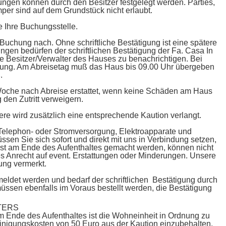
ungen können durch den Besitzer festgelegt werden. Parties,
per sind auf dem Grundstück nicht erlaubt.
e Ihre Buchungsstelle.
 Buchung nach. Ohne schriftliche Bestätigung ist eine spätere
gen bedürfen der schriftlichen Bestätigung der Fa. Casa In
e Besitzer/Verwalter des Hauses zu benachrichtigen. Bei
ortung. Am Abreisetag muß das Haus bis 09.00 Uhr übergeben
.
r Woche nach Abreise erstattet, wenn keine Schäden am Haus
 den Zutritt verweigern.
re wird zusätzlich eine entsprechende Kaution verlangt.
 Telephon- oder Stromversorgung, Elektroapparate und
üssen Sie sich sofort und direkt mit uns in Verbindung setzen,
st am Ende des Aufenthaltes gemacht werden, können nicht
es Anrecht auf event. Erstattungen oder Minderungen. Unsere
ung vermerkt.
emeldet werden und bedarf der schriftlichen Bestätigung durch
müssen ebenfalls im Voraus bestellt werden, die Bestätigung
TERS
Ende des Aufenthaltes ist die Wohneinheit in Ordnung zu
inigungskosten von 50 Euro aus der Kaution einzubehalten.