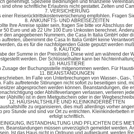
tlich genehmigt. Spezielle Bedinungen und finanzielle Vereinbar
nd ohne schriftliche Erlaubnis nicht gestattet. Zelten und Cam
7. VERSICHERUNG
 einer Reiserücktrittskostenversicherung empfohlen. Fragen Si
8. ANKUNFTS- UND ABREISEZEITEN
lte Ihre Anreise später sein, fragen Sie bitte vor Abschluss der
hr 50 Euro und ab 22 Uhr 100 Euro Unkosten berechnet. Änderun
ter den angegebenen Nummern, die Casa In Italia GmbH oder di
en auftreten, übernimmt die Casa In Italia GmbH keine Verantw
werden, da es für die nachfolgenden Gäste geputzt werden muß
9. KAUTION
Angabe der Summe in der Preisliste). Diese wird am während de
stgestellt werden. Der Schlüsselhalter kann bei Nichteinhaltung
10. HAUSTIERE
chen Zusage der Buchungsstelle mitgenommen werden. Für Haustie
11. BEANSTANDUNGEN
 beschrieben. Im Falle von Unterbrechungen von Wasser-, Gas-,
 Falls auftretende Störungen nicht sofort zu beseitigen sind, m
 Besitzer abgesprochen werden können. Beanstandungen, die er
nachrichtigung oder Abhilfeverlangen verlassen, verlieren jed
r (Abhilfe) ist in dem Mietgutschein oder in der Wegbeschreib
12. HAUSHALTSHILFE UND KLEINKINDERBETTEN
Haushaltshilfe zu organisieren, dies muß allerdings vorher ang
o pro Stunde und sind vor Ort zu entrichten. Kleinkinderbetten 
erfolgt schriftlich.
 REINIGUNG, INSTANDHALTUNG UND PFLICHTEN DES MIE
n. Beanstandungen müssen unverzüglich gemeldet werden. Am 
sein. Ist das Haus nicht in Ordnung und aufgeräumt, werden Re