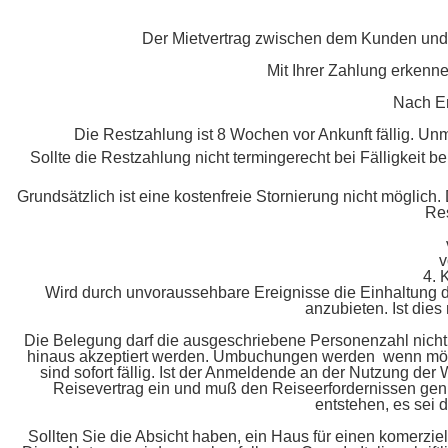
Der Mietvertrag zwischen dem Kunden und Ca
Mit Ihrer Zahlung erkenne
Nach Er
Die Restzahlung ist 8 Wochen vor Ankunft fällig. Un
Sollte die Restzahlung nicht termingerecht bei Fälligkeit b
Grundsätzlich ist eine kostenfreie Stornierung nicht möglich.
Res
v
4.
Wird durch unvoraussehbare Ereignisse die Einhaltung de
anzubieten. Ist dies
Die Belegung darf die ausgeschriebene Personenzahl nicht
hinaus akzeptiert werden. Umbuchungen werden wenn mögl
sind sofort fällig. Ist der Anmeldende an der Nutzung der
Reisevertrag ein und muß den Reiseerfordernissen genü
entstehen, es sei
Sollten Sie die Absicht haben, ein Haus für einen komerzie