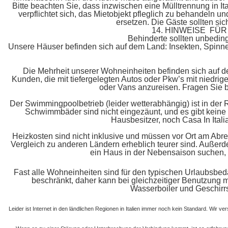
Bitte beachten Sie, dass inzwischen eine Mülltrennung in Ita
verpflichtet sich, das Mietobjekt pfleglich zu behandeln
ersetzen. Die Gäste sollten sic
14. HINWEISE F
Behinderte sollten unbeding
Unsere Häuser befinden sich auf dem Land: Insekten, Spinn
Die Mehrheit unserer Wohneinheiten befinden sich auf d
Kunden, die mit tiefergelegten Autos oder Pkw’s mit niedri
oder Vans anzureisen. Fragen Sie b
Der Swimmingpoolbetrieb (leider wetterabhängig) ist in de
Schwimmbäder sind nicht eingezäunt, und es gibt kein
Hausbesitzer, noch Casa In Ita
Heizkosten sind nicht inklusive und müssen vor Ort am Abre
Vergleich zu anderen Ländern erheblich teurer sind. Außerd
ein Haus in der Nebensaison suchen, so
Fast alle Wohneinheiten sind für den typischen Urlaubsbedar
beschränkt, daher kann bei gleichzeitiger Benutzung me
Wasserboiler und Geschirrs
Leider ist Internet in den ländlichen Regionen in Italien immer noch kein Standard. Wir v