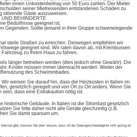
r Mieter einen Unkostenbeitrag von 50 Euro zahlen. Der Mieter
 Verschulden seiner Mietreisenden entstandenen Schäden zu
ltig störende Gäste auszuweisen.
 UND BEHINDERTE
re Bedürfnisse geeignet ist.
hen Gegenden. Sollte jemand in Ihrer Gruppe schwerwiegende
mal steile Straßen zu erreichen. Deswegen empfehlen wir
hrtswege geeignet sind. Wir raten davon ab, mit Kleinbussen
n Fahrzeug zu Ihrem Haus zu fahren.
ols länger betrieben werden (dies jedoch ohne Gewähr). Die
fahr. Kinder müssen immer überwacht werden. Weder der
die Benutzung des Schwimmbades.
ir weisen Sie darauf hin, dass die Heizkosten in Italien im
en, gesetzlich geregelt und von Ort zu Ort anders. Wenn Sie
sein, dass eine Extrakaution nötig ist.
historische Gebäude. In Italien ist die Stromlast gesetzlich
en Sie bitte daher nicht alle Geräte gleichzeitig (z.B.
gehen Sie damit sparsam um.
 Internet gibt, müssen Sie aber wissen, dass oft die Datengeschwindigkeit sehr gering ist.