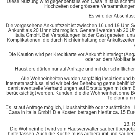
Diese Nutzung wird gegenbenfalls von Casa In Italia schrif
Hochzeiten oder grössere Versammlungen si
Es wird der Abschluss
Die vorgesehene Ankunftszeit ist zwischen 16 und 19 Uhr. Sol
Ankunft als 20 Uhr nicht möglich. Generell werden ab 20 U
Italia GmbH. Bei Verspätungen ist der Gast gebeten, un
Komplikationen, die durch Nichteinhaltung der Ankuftszeit
Die Kaution wird per Kreditkarte vor Ankunft hinterlegt (
oder an dem Mobiliar fe
Haustiere dürfen nur auf Anfrage und mit der schriftli
Alle Wohneinheiten wurden sorgfältig inspiziert und
Internetanschluss sind wir bei der Behebung gerne behilflich.
damit eventuelle Verhandlungen auf Erstattungen mit dem
berücksichtigt werden. Kunden, die die Wohneinheit ohne Be
Telefonnumme
Es ist auf Anfrage möglich, Haushaltshilfe oder zusätzliche 
Casa In Italia GmbH Die Kosten betragen hierfür ca. 15 Eur
13.
Die Wohneinheit wird vom Hausverwalter sauber übergebe
hinterlassen. Auch die Küche muss aufgeräumt und sauber 