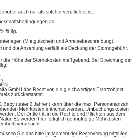
über auch nur als solcher verpflichtet ist.
n Geschäftsbedingungen an:
 fällig.
eunterlagen (Mietgutschein und Anreisebeschreibung).
ert und die Anzahlung verfällt als Deckung der Stornogebühr.
st für die Höhe der Stornokosten maßgebend. Bei Streichung der
lig:
s
es
GEN
alia GmbH das Recht vor, ein gleichwertiges Ersatzobjekt
reis zurückerstattet.
1 Baby (unter 2 Jahren) kann über die max. Personenanzahl
tehenden Mehrkosten entrichtet werden. Umbuchungskosten
rden. Der Dritte tritt in die Rechte und Pflichten aus dem
atur. Es werden hier lediglich geringfügige Mehrkosten
nheit) verursacht.
 müssen Sie das bitte im Moment der Reservierung mitteilen.