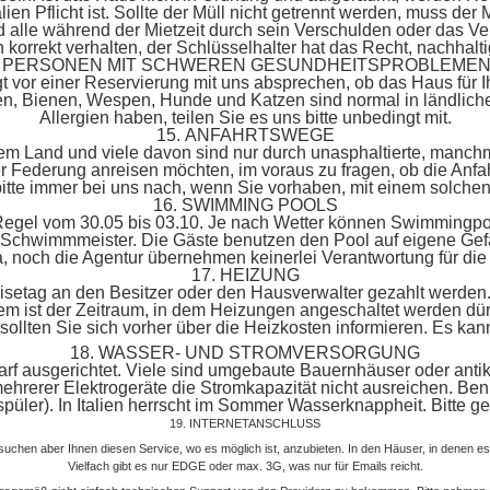
lien Pflicht ist. Sollte der Müll nicht getrennt werden, muss de
 und alle während der Mietzeit durch sein Verschulden oder das
h korrekt verhalten, der Schlüsselhalter hat das Recht, nachha
ÜR PERSONEN MIT SCHWEREN GESUNDHEITSPROBLEMEN
t vor einer Reservierung mit uns absprechen, ob das Haus für Ih
en, Bienen, Wespen, Hunde und Katzen sind normal in ländlic
Allergien haben, teilen Sie es uns bitte unbedingt mit.
15. ANFAHRTSWEGE
em Land und viele davon sind nur durch unasphaltierte, manch
ger Federung anreisen möchten, im voraus zu fragen, ob die Anfa
itte immer bei uns nach, wenn Sie vorhaben, mit einem solche
16. SWIMMING POOLS
r Regel vom 30.05 bis 03.10. Je nach Wetter können Swimmingpo
e Schwimmmeister. Die Gäste benutzen den Pool auf eigene Ge
lia, noch die Agentur übernehmen keinerlei Verantwortung für 
17. HEIZUNG
isetag an den Besitzer oder den Hausverwalter gezahlt werden. W
em ist der Zeitraum, in dem Heizungen angeschaltet werden dürf
llten Sie sich vorher über die Heizkosten informieren. Es kann 
18. WASSER- UND STROMVERSORGUNG
f ausgerichtet. Viele sind umgebaute Bauernhäuser oder antike 
hrerer Elektrogeräte die Stromkapazität nicht ausreichen. Benutz
püler). In Italien herrscht im Sommer Wasserknappheit. Bitte 
19. INTERNETANSCHLUSS
ersuchen aber Ihnen diesen Service, wo es möglich ist, anzubieten. In den Häuser, in denen es
Vielfach gibt es nur EDGE oder max. 3G, was nur für Emails reicht.