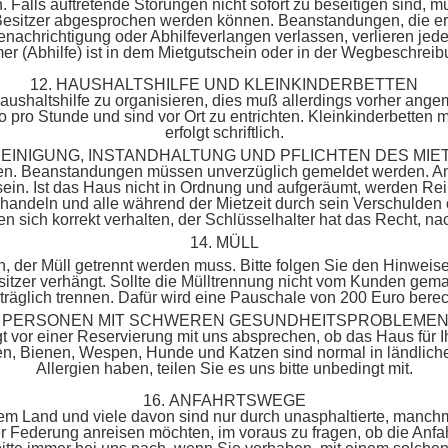
 Falls auftretende Störungen nicht sofort zu beseitigen sind, m
 Besitzer abgesprochen werden können. Beanstandungen, die er
nachrichtigung oder Abhilfeverlangen verlassen, verlieren jed
r (Abhilfe) ist in dem Mietgutschein oder in der Wegbeschreib
12. HAUSHALTSHILFE UND KLEINKINDERBETTEN
Haushaltshilfe zu organisieren, dies muß allerdings vorher ang
o pro Stunde und sind vor Ort zu entrichten. Kleinkinderbetten 
erfolgt schriftlich.
 REINIGUNG, INSTANDHALTUNG UND PFLICHTEN DES MIE
n. Beanstandungen müssen unverzüglich gemeldet werden. Am 
ein. Ist das Haus nicht in Ordnung und aufgeräumt, werden Re
u behandeln und alle während der Mietzeit durch sein Verschuld
en sich korrekt verhalten, der Schlüsselhalter hat das Recht, n
14. MÜLL
en, der Müll getrennt werden muss. Bitte folgen Sie den Hinwe
tzer verhängt. Sollte die Mülltrennung nicht vom Kunden gema
träglich trennen. Dafür wird eine Pauschale von 200 Euro berec
ÜR PERSONEN MIT SCHWEREN GESUNDHEITSPROBLEMEN
t vor einer Reservierung mit uns absprechen, ob das Haus für Ih
en, Bienen, Wespen, Hunde und Katzen sind normal in ländlic
Allergien haben, teilen Sie es uns bitte unbedingt mit.
16. ANFAHRTSWEGE
em Land und viele davon sind nur durch unasphaltierte, manch
ger Federung anreisen möchten, im voraus zu fragen, ob die Anfa