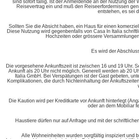
sind sofort fällig. Ist der Anmeldende an der Nutzung der
Reisevertrag ein und muß den Reiseerfordernissen genü
entstehen, es sei
Sollten Sie die Absicht haben, ein Haus für einen komerzie
Diese Nutzung wird gegenbenfalls von Casa In Italia schrif
Hochzeiten oder grössere Versammlungen si
Es wird der Abschluss
Die vorgesehene Ankunftszeit ist zwischen 16 und 19 Uhr. Sol
Ankunft als 20 Uhr nicht möglich. Generell werden ab 20 U
Italia GmbH. Bei Verspätungen ist der Gast gebeten, un
Komplikationen, die durch Nichteinhaltung der Ankuftszeit
Die Kaution wird per Kreditkarte vor Ankunft hinterlegt (
oder an dem Mobiliar fe
Haustiere dürfen nur auf Anfrage und mit der schriftli
Alle Wohneinheiten wurden sorgfältig inspiziert und