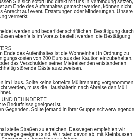
üssen Sie sich sofort und direkt mit uns in Verbindung setzen,
st am Ende des Aufenthaltes gemacht werden, können nicht
es Anrecht auf event. Erstattungen oder Minderungen. Unsere
ung vermerkt.
emeldet werden und bedarf der schriftlichen Bestätigung durch
müssen ebenfalls im Voraus bestellt werden, die Bestätigung
TERS
Ende des Aufenthaltes ist die Wohneinheit in Ordnung zu
inigungskosten von 200 Euro aus der Kaution einzubehalten.
en oder das Verschulden seiner Mietreisenden entstandenen
achhaltig störende Gäste auszuweisen.
isen im Haus. Sollte keine korrekte Mülltrennung vorgenommen
cht werden, muss die Haushälterin nach Abreise den Müll
hnet.
 UND BEHINDERTE
re Bedürfnisse geeignet ist.
hen Gegenden. Sollte jemand in Ihrer Gruppe schwerwiegende
mal steile Straßen zu erreichen. Deswegen empfehlen wir
hrtswege geeignet sind. Wir raten davon ab, mit Kleinbussen