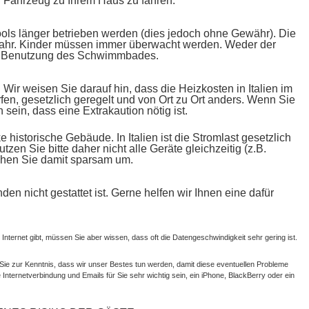
n Fahrzeug zu Ihrem Haus zu fahren.
ols länger betrieben werden (dies jedoch ohne Gewähr). Die
fahr. Kinder müssen immer überwacht werden. Weder der
die Benutzung des Schwimmbades.
ir weisen Sie darauf hin, dass die Heizkosten in Italien im
en, gesetzlich geregelt und von Ort zu Ort anders. Wenn Sie
sein, dass eine Extrakaution nötig ist.
historische Gebäude. In Italien ist die Stromlast gesetzlich
en Sie bitte daher nicht alle Geräte gleichzeitig (z.B.
gehen Sie damit sparsam um.
n nicht gestattet ist. Gerne helfen wir Ihnen eine dafür
 Internet gibt, müssen Sie aber wissen, dass oft die Datengeschwindigkeit sehr gering ist.
e zur Kenntnis, dass wir unser Bestes tun werden, damit diese eventuellen Probleme
ternetverbindung und Emails für Sie sehr wichtig sein, ein iPhone, BlackBerry oder ein