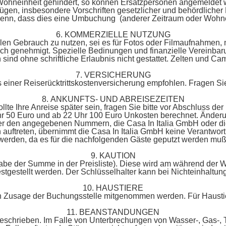
 Wohneinheit gehindert, so können Ersatzpersonen angemeldet we
gen, insbesondere Vorschriften gesetzlicher und behördlicher N
 denn, dass dies eine Umbuchung (anderer Zeitraum oder Wohnei
6. KOMMERZIELLE NUTZUNG
llen Gebrauch zu nutzen, sei es für Fotos oder Filmaufnahmen,
tlich genehmigt. Spezielle Bedinungen und finanzielle Vereinbar
nd ohne schriftliche Erlaubnis nicht gestattet. Zelten und Cam
7. VERSICHERUNG
 einer Reiserücktrittskostenversicherung empfohlen. Fragen Si
8. ANKUNFTS- UND ABREISEZEITEN
lte Ihre Anreise später sein, fragen Sie bitte vor Abschluss der
hr 50 Euro und ab 22 Uhr 100 Euro Unkosten berechnet. Änderun
ter den angegebenen Nummern, die Casa In Italia GmbH oder di
en auftreten, übernimmt die Casa In Italia GmbH keine Verantw
werden, da es für die nachfolgenden Gäste geputzt werden muß
9. KAUTION
Angabe der Summe in der Preisliste). Diese wird am während de
stgestellt werden. Der Schlüsselhalter kann bei Nichteinhaltung
10. HAUSTIERE
chen Zusage der Buchungsstelle mitgenommen werden. Für Haustie
11. BEANSTANDUNGEN
 beschrieben. Im Falle von Unterbrechungen von Wasser-, Gas-,