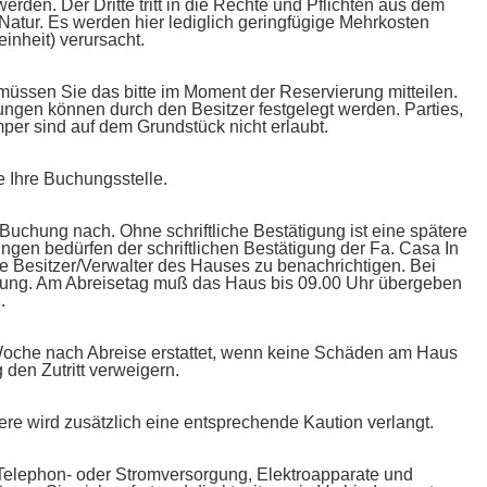
rden. Der Dritte tritt in die Rechte und Pflichten aus dem
atur. Es werden hier lediglich geringfügige Mehrkosten
nheit) verursacht.
 müssen Sie das bitte im Moment der Reservierung mitteilen.
ungen können durch den Besitzer festgelegt werden. Parties,
per sind auf dem Grundstück nicht erlaubt.
e Ihre Buchungsstelle.
 Buchung nach. Ohne schriftliche Bestätigung ist eine spätere
gen bedürfen der schriftlichen Bestätigung der Fa. Casa In
e Besitzer/Verwalter des Hauses zu benachrichtigen. Bei
ortung. Am Abreisetag muß das Haus bis 09.00 Uhr übergeben
.
r Woche nach Abreise erstattet, wenn keine Schäden am Haus
 den Zutritt verweigern.
re wird zusätzlich eine entsprechende Kaution verlangt.
 Telephon- oder Stromversorgung, Elektroapparate und