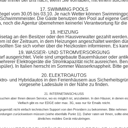
itte immer bei uns nach, wenn Sie vorhaben, mit einem solche
17. SWIMMING POOLS
r Regel vom 30.05 bis 03.10. Je nach Wetter können Swimmingpo
e Schwimmmeister. Die Gäste benutzen den Pool auf eigene Ge
lia, noch die Agentur übernehmen keinerlei Verantwortung für 
18. HEIZUNG
isetag an den Besitzer oder den Hausverwalter gezahlt werden. W
em ist der Zeitraum, in dem Heizungen angeschaltet werden dürf
llten Sie sich vorher über die Heizkosten informieren. Es kann 
19. WASSER- UND STROMVERSORGUNG
f ausgerichtet. Viele sind umgebaute Bauernhäuser oder antike 
hrerer Elektrogeräte die Stromkapazität nicht ausreichen. Benutz
püler). In Italien herrscht im Sommer Wasserknappheit. Bitte 
20. ELEKTROAUTOS
ro- und Hybridautos in den Ferienhäusern aus Sicherheitsgründe
vorgesehe Ladesäule in der Nähe zu finden.
21. INTERNETANSCHLUSS
ersuchen aber Ihnen diesen Service, wo es möglich ist, anzubieten. In den Häuser, in denen es
Vielfach gibt es nur EDGE oder max. 3G, was nur für Emails reicht.
gsgemäß nicht einfach technischen Support von den Providern zu bekommen. Bitte nehmen Si
ungen zurückweisen müssen (siehe ebenfalls Punkt 11). Daher raten wir Ihnen, sollte eine In
ähnliches mobiles Gerät mitzubringen.