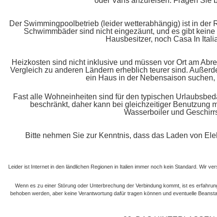
oder Vans anzureisen. Fragen Sie b
Der Swimmingpoolbetrieb (leider wetterabhängig) ist in de
Schwimmbäder sind nicht eingezäunt, und es gibt kein
Hausbesitzer, noch Casa In Ita
Heizkosten sind nicht inklusive und müssen vor Ort am Abre
Vergleich zu anderen Ländern erheblich teurer sind. Außerd
ein Haus in der Nebensaison suchen, so
Fast alle Wohneinheiten sind für den typischen Urlaubsbedar
beschränkt, daher kann bei gleichzeitiger Benutzung me
Wasserboiler und Geschirrs
Bitte nehmen Sie zur Kenntnis, dass das Laden von Elekt
Leider ist Internet in den ländlichen Regionen in Italien immer noch kein Standard. Wir v
Wenn es zu einer Störung oder Unterbrechung der Verbindung kommt, ist es erfahrun
behoben werden, aber keine Verantwortung dafür tragen können und eventuelle Beanstand