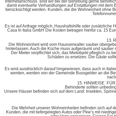
Internetanschluss sind wir bei der Behebung gerne behilflich.
damit eventuelle Verhandlungen auf Erstattungen mit dem
berücksichtigt werden. Kunden, die die Wohneinheit ohne Be
Telefonnumme
Es ist auf Anfrage möglich, Haushaltshilfe oder zusätzliche 
Casa In Italia GmbH Die Kosten betragen hierfür ca. 15 Eur
13.
Die Wohneinheit wird vom Hausverwalter sauber übergebe
hinterlassen. Auch die Küche muss aufgeräumt und sauber s
Der Mieter verpflichtet sich, das Mietobjekt pfleglich z
Schäden zu ersetzen. Die Gäste sollt
Es wird ausdrücklich darauf hingewiesen, dass auch in Itali
werden, werden von der Gemeinde Bussgelder an die Besi
nach
15. HINWEISE F
Behinderte sollten unbeding
Unsere Häuser befinden sich auf dem Land: Insekten, Spinn
Die Mehrheit unserer Wohneinheiten befinden sich auf d
Kunden, die mit tiefergelegten Autos oder Pkw’s mit niedri