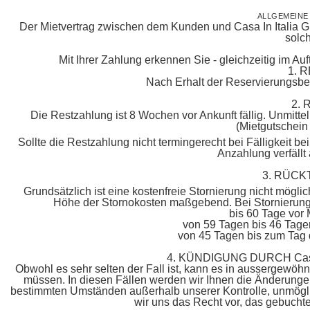
ALLGEMEIN
Der Mietvertrag zwischen dem Kunden und Casa In Italia Gm
solch
Mit Ihrer Zahlung erkennen Sie - gleichzeitig im Au
1. 
Nach Erhalt der Reservierungsbes
2.
Die Restzahlung ist 8 Wochen vor Ankunft fällig. Unmitt
(Mietgutschein
Sollte die Restzahlung nicht termingerecht bei Fälligkeit be
Anzahlung verfällt
3. RÜCK
Grundsätzlich ist eine kostenfreie Stornierung nicht möglich
Höhe der Stornokosten maßgebend. Bei Stornierung 
bis 60 Tage vor
von 59 Tagen bis 46 Tage
von 45 Tagen bis zum Tag 
4. KÜNDIGUNG DURCH Cas
Obwohl es sehr selten der Fall ist, kann es in aussergewöh
müssen. In diesen Fällen werden wir Ihnen die Änderungen
bestimmten Umständen außerhalb unserer Kontrolle, unmögli
wir uns das Recht vor, das gebucht