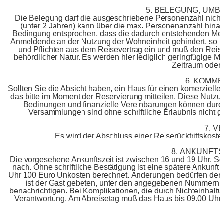
5. BELEGUNG, U
Die Belegung darf die ausgeschriebene Personenzahl nich
(unter 2 Jahren) kann über die max. Personenanzahl hi
Bedingung entsprochen, dass die dadurch entstehenden Mehr
Anmeldende an der Nutzung der Wohneinheit gehindert, so k
und Pflichten aus dem Reisevertrag ein und muß den Reis
behördlicher Natur. Es werden hier lediglich geringfügige
Zeitraum oder
6. KOMM
Sollten Sie die Absicht haben, ein Haus für einen komerziel
das bitte im Moment der Reservierung mitteilen. Diese Nutzun
Bedinungen und finanzielle Vereinbarungen können durch
Versammlungen sind ohne schriftliche Erlaubnis nicht g
7. 
Es wird der Abschluss einer Reiserücktrittskos
8. ANKUNFT
Die vorgesehene Ankunftszeit ist zwischen 16 und 19 Uhr. Sol
nach. Ohne schriftliche Bestätigung ist eine spätere Ankunf
Uhr 100 Euro Unkosten berechnet. Änderungen bedürfen der s
ist der Gast gebeten, unter den angegebenen Nummern, 
benachrichtigen. Bei Komplikationen, die durch Nichteinhalt
Verantwortung. Am Abreisetag muß das Haus bis 09.00 Uhr