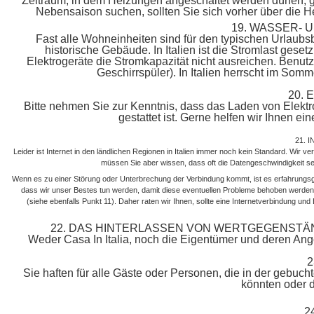
Zeitraum, in dem Heizungen angeschaltet werden dürfen, ge
Nebensaison suchen, sollten Sie sich vorher über die Hei
19. WASSER-
Fast alle Wohneinheiten sind für den typischen Urlaubs
historische Gebäude. In Italien ist die Stromlast gese
Elektrogeräte die Stromkapazität nicht ausreichen. Benutze
Geschirrspüler). In Italien herrscht im So
20.
Bitte nehmen Sie zur Kenntnis, dass das Laden von Elektr
gestattet ist. Gerne helfen wir Ihnen e
21. 
Leider ist Internet in den ländlichen Regionen in Italien immer noch kein Standard. Wir v
müssen Sie aber wissen, dass oft die Datengeschwindigkeit seh
Wenn es zu einer Störung oder Unterbrechung der Verbindung kommt, ist es erfahrungs
dass wir unser Bestes tun werden, damit diese eventuellen Probleme behoben werde
(siehe ebenfalls Punkt 11). Daher raten wir Ihnen, sollte eine Internetverbindung und
22. DAS HINTERLASSEN VON WERTGEGENSTÄN
Weder Casa In Italia, noch die Eigentümer und deren Ange
2
Sie haften für alle Gäste oder Personen, die in der gebucht
könnten oder d
2