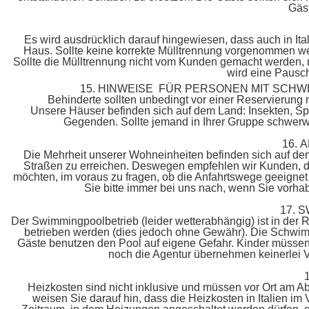
Gäs
Es wird ausdrücklich darauf hingewiesen, dass auch in Ita
Haus. Sollte keine korrekte Mülltrennung vorgenommen w
Sollte die Mülltrennung nicht vom Kunden gemacht werden, m
wird eine Pausc
15. HINWEISE FÜR PERSONEN MIT SC
Behinderte sollten unbedingt vor einer Reservierung m
Unsere Häuser befinden sich auf dem Land: Insekten, S
Gegenden. Sollte jemand in Ihrer Gruppe schwerwie
16.
Die Mehrheit unserer Wohneinheiten befinden sich auf dem
Straßen zu erreichen. Deswegen empfehlen wir Kunden, die
möchten, im voraus zu fragen, ob die Anfahrtswege geeignet
Sie bitte immer bei uns nach, wenn Sie vorha
17. 
Der Swimmingpoolbetrieb (leider wetterabhängig) ist in der
betrieben werden (dies jedoch ohne Gewähr). Die Schwim
Gäste benutzen den Pool auf eigene Gefahr. Kinder müssen
noch die Agentur übernehmen keinerlei 
Heizkosten sind nicht inklusive und müssen vor Ort am A
weisen Sie darauf hin, dass die Heizkosten in Italien im