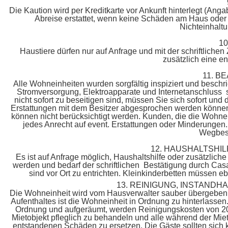
Die Kaution wird per Kreditkarte vor Ankunft hinterlegt (An
Abreise erstattet, wenn keine Schäden am Haus oder a
Nichteinhaltu
1
Haustiere dürfen nur auf Anfrage und mit der schriftlic
zusätzlich eine e
11. 
Alle Wohneinheiten wurden sorgfältig inspiziert und besch
Stromversorgung, Elektroapparate und Internetanschluss si
nicht sofort zu beseitigen sind, müssen Sie sich sofort und
Erstattungen mit dem Besitzer abgesprochen werden könne
können nicht berücksichtigt werden. Kunden, die die Wohnei
jedes Anrecht auf event. Erstattungen oder Minderungen.
Wegbesc
12. HAUSHALTSHI
Es ist auf Anfrage möglich, Haushaltshilfe oder zusätzlich
werden und bedarf der schriftlichen Bestätigung durch Casa
sind vor Ort zu entrichten. Kleinkinderbetten müssen ebe
13. REINIGUNG, INSTANDH
Die Wohneinheit wird vom Hausverwalter sauber übergebe
Aufenthaltes ist die Wohneinheit in Ordnung zu hinterlassen
Ordnung und aufgeräumt, werden Reinigungskosten von 200 
Mietobjekt pfleglich zu behandeln und alle während der Mie
entstandenen Schäden zu ersetzen. Die Gäste sollten sich ko