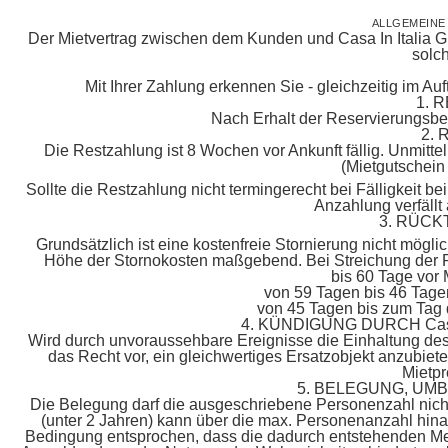
ALLGEMEIN
Der Mietvertrag zwischen dem Kunden und Casa In Italia Gm
solch
Mit Ihrer Zahlung erkennen Sie - gleichzeitig im Au
1. 
Nach Erhalt der Reservierungsbes
2.
Die Restzahlung ist 8 Wochen vor Ankunft fällig. Unmitt
(Mietgutschein
Sollte die Restzahlung nicht termingerecht bei Fälligkeit be
Anzahlung verfällt
3. RÜCK
Grundsätzlich ist eine kostenfreie Stornierung nicht möglich
Höhe der Stornokosten maßgebend. Bei Streichung der R
bis 60 Tage vor
von 59 Tagen bis 46 Tage
von 45 Tagen bis zum Tag 
4. KÜNDIGUNG DURCH Cas
Wird durch unvoraussehbare Ereignisse die Einhaltung des 
das Recht vor, ein gleichwertiges Ersatzobjekt anzubieten
Mietpr
5. BELEGUNG, U
Die Belegung darf die ausgeschriebene Personenzahl nich
(unter 2 Jahren) kann über die max. Personenanzahl hi
Bedingung entsprochen, dass die dadurch entstehenden Mehr