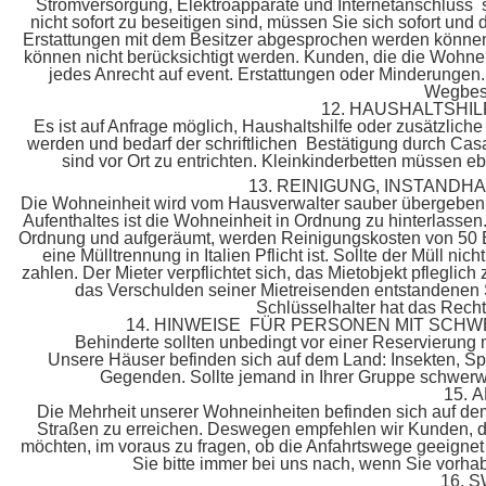
Stromversorgung, Elektroapparate und Internetanschluss si
nicht sofort zu beseitigen sind, müssen Sie sich sofort und
Erstattungen mit dem Besitzer abgesprochen werden könne
können nicht berücksichtigt werden. Kunden, die die Wohnei
jedes Anrecht auf event. Erstattungen oder Minderungen.
Wegbesc
12. HAUSHALTSHI
Es ist auf Anfrage möglich, Haushaltshilfe oder zusätzlich
werden und bedarf der schriftlichen Bestätigung durch Casa
sind vor Ort zu entrichten. Kleinkinderbetten müssen ebe
13. REINIGUNG, INSTANDH
Die Wohneinheit wird vom Hausverwalter sauber übergebe
Aufenthaltes ist die Wohneinheit in Ordnung zu hinterlassen
Ordnung und aufgeräumt, werden Reinigungskosten von 50 Eu
eine Mülltrennung in Italien Pflicht ist. Sollte der Müll 
zahlen. Der Mieter verpflichtet sich, das Mietobjekt pflegli
das Verschulden seiner Mietreisenden entstandenen Sc
Schlüsselhalter hat das Rech
14. HINWEISE FÜR PERSONEN MIT SC
Behinderte sollten unbedingt vor einer Reservierung m
Unsere Häuser befinden sich auf dem Land: Insekten, S
Gegenden. Sollte jemand in Ihrer Gruppe schwerwie
15.
Die Mehrheit unserer Wohneinheiten befinden sich auf dem
Straßen zu erreichen. Deswegen empfehlen wir Kunden, die
möchten, im voraus zu fragen, ob die Anfahrtswege geeignet
Sie bitte immer bei uns nach, wenn Sie vorha
16. 