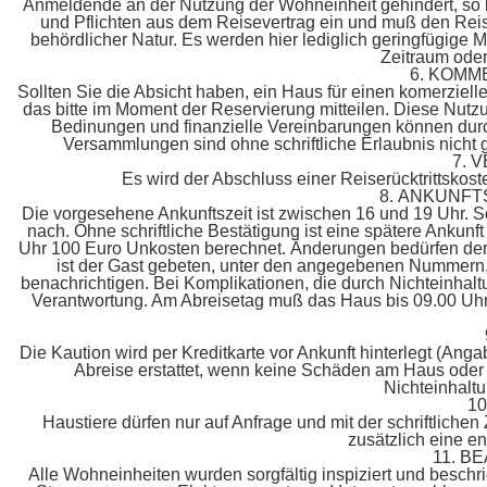
Anmeldende an der Nutzung der Wohneinheit gehindert, so k
und Pflichten aus dem Reisevertrag ein und muß den Reis
behördlicher Natur. Es werden hier lediglich geringfügige
Zeitraum oder
6. KOMM
Sollten Sie die Absicht haben, ein Haus für einen komerziel
das bitte im Moment der Reservierung mitteilen. Diese Nutzun
Bedinungen und finanzielle Vereinbarungen können durch
Versammlungen sind ohne schriftliche Erlaubnis nicht g
7. 
Es wird der Abschluss einer Reiserücktrittskos
8. ANKUNFT
Die vorgesehene Ankunftszeit ist zwischen 16 und 19 Uhr. Sol
nach. Ohne schriftliche Bestätigung ist eine spätere Ankunf
Uhr 100 Euro Unkosten berechnet. Änderungen bedürfen der s
ist der Gast gebeten, unter den angegebenen Nummern, 
benachrichtigen. Bei Komplikationen, die durch Nichteinhalt
Verantwortung. Am Abreisetag muß das Haus bis 09.00 Uhr
Die Kaution wird per Kreditkarte vor Ankunft hinterlegt (An
Abreise erstattet, wenn keine Schäden am Haus oder a
Nichteinhaltu
1
Haustiere dürfen nur auf Anfrage und mit der schriftlic
zusätzlich eine e
11. 
Alle Wohneinheiten wurden sorgfältig inspiziert und besch