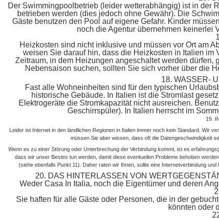
Der Swimmingpoolbetrieb (leider wetterabhängig) ist in der
betrieben werden (dies jedoch ohne Gewähr). Die Schwim
Gäste benutzen den Pool auf eigene Gefahr. Kinder müssen
noch die Agentur übernehmen keinerlei 
Heizkosten sind nicht inklusive und müssen vor Ort am A
weisen Sie darauf hin, dass die Heizkosten in Italien im
Zeitraum, in dem Heizungen angeschaltet werden dürfen, ge
Nebensaison suchen, sollten Sie sich vorher über die Hei
18. WASSER-
Fast alle Wohneinheiten sind für den typischen Urlaubs
historische Gebäude. In Italien ist die Stromlast gese
Elektrogeräte die Stromkapazität nicht ausreichen. Benutze
Geschirrspüler). In Italien herrscht im So
19. 
Leider ist Internet in den ländlichen Regionen in Italien immer noch kein Standard. Wir v
müssen Sie aber wissen, dass oft die Datengeschwindigkeit seh
Wenn es zu einer Störung oder Unterbrechung der Verbindung kommt, ist es erfahrungs
dass wir unser Bestes tun werden, damit diese eventuellen Probleme behoben werde
(siehe ebenfalls Punkt 11). Daher raten wir Ihnen, sollte eine Internetverbindung und
20. DAS HINTERLASSEN VON WERTGEGENSTÄN
Weder Casa In Italia, noch die Eigentümer und deren Ange
2
Sie haften für alle Gäste oder Personen, die in der gebucht
könnten oder d
2