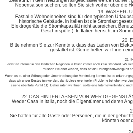
Zeitraum, in dem Heizungen angeschaltet werden dürfen, ge
Nebensaison suchen, sollten Sie sich vorher über die Hei
19. WASSER-
Fast alle Wohneinheiten sind für den typischen Urlaubs
historische Gebäude. In Italien ist die Stromlast gese
Elektrogeräte die Stromkapazität nicht ausreichen. Benutze
Geschirrspüler). In Italien herrscht im So
20.
Bitte nehmen Sie zur Kenntnis, dass das Laden von Elektr
gestattet ist. Gerne helfen wir Ihnen e
21. 
Leider ist Internet in den ländlichen Regionen in Italien immer noch kein Standard. Wir v
müssen Sie aber wissen, dass oft die Datengeschwindigkeit seh
Wenn es zu einer Störung oder Unterbrechung der Verbindung kommt, ist es erfahrungs
dass wir unser Bestes tun werden, damit diese eventuellen Probleme behoben werde
(siehe ebenfalls Punkt 11). Daher raten wir Ihnen, sollte eine Internetverbindung und
22. DAS HINTERLASSEN VON WERTGEGENSTÄN
Weder Casa In Italia, noch die Eigentümer und deren Ange
2
Sie haften für alle Gäste oder Personen, die in der gebucht
könnten oder d
2