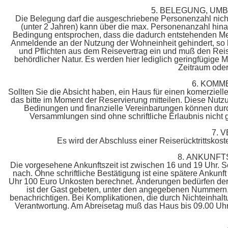
5. BELEGUNG, U
Die Belegung darf die ausgeschriebene Personenzahl nich
(unter 2 Jahren) kann über die max. Personenanzahl hi
Bedingung entsprochen, dass die dadurch entstehenden Mehr
Anmeldende an der Nutzung der Wohneinheit gehindert, so k
und Pflichten aus dem Reisevertrag ein und muß den Reis
behördlicher Natur. Es werden hier lediglich geringfügige
Zeitraum oder
6. KOMM
Sollten Sie die Absicht haben, ein Haus für einen komerziel
das bitte im Moment der Reservierung mitteilen. Diese Nutzun
Bedinungen und finanzielle Vereinbarungen können durch
Versammlungen sind ohne schriftliche Erlaubnis nicht g
7. 
Es wird der Abschluss einer Reiserücktrittskos
8. ANKUNFT
Die vorgesehene Ankunftszeit ist zwischen 16 und 19 Uhr. Sol
nach. Ohne schriftliche Bestätigung ist eine spätere Ankunf
Uhr 100 Euro Unkosten berechnet. Änderungen bedürfen der s
ist der Gast gebeten, unter den angegebenen Nummern, 
benachrichtigen. Bei Komplikationen, die durch Nichteinhalt
Verantwortung. Am Abreisetag muß das Haus bis 09.00 Uhr