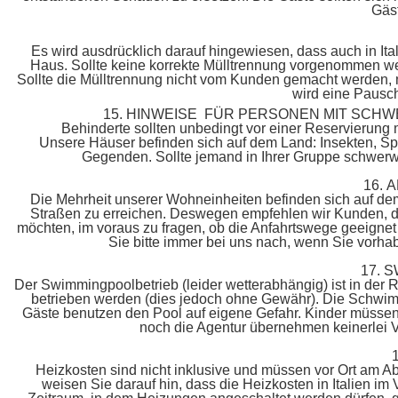
Gäs
Es wird ausdrücklich darauf hingewiesen, dass auch in Ita
Haus. Sollte keine korrekte Mülltrennung vorgenommen w
Sollte die Mülltrennung nicht vom Kunden gemacht werden, m
wird eine Pausc
15. HINWEISE FÜR PERSONEN MIT SC
Behinderte sollten unbedingt vor einer Reservierung m
Unsere Häuser befinden sich auf dem Land: Insekten, S
Gegenden. Sollte jemand in Ihrer Gruppe schwerwie
16.
Die Mehrheit unserer Wohneinheiten befinden sich auf dem
Straßen zu erreichen. Deswegen empfehlen wir Kunden, die
möchten, im voraus zu fragen, ob die Anfahrtswege geeignet
Sie bitte immer bei uns nach, wenn Sie vorha
17. 
Der Swimmingpoolbetrieb (leider wetterabhängig) ist in der
betrieben werden (dies jedoch ohne Gewähr). Die Schwim
Gäste benutzen den Pool auf eigene Gefahr. Kinder müssen
noch die Agentur übernehmen keinerlei 
Heizkosten sind nicht inklusive und müssen vor Ort am A
weisen Sie darauf hin, dass die Heizkosten in Italien im