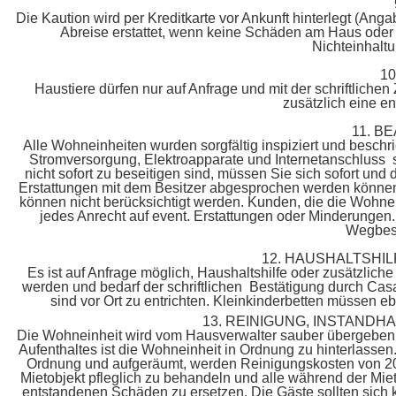
Die Kaution wird per Kreditkarte vor Ankunft hinterlegt (An
Abreise erstattet, wenn keine Schäden am Haus oder a
Nichteinhaltu
1
Haustiere dürfen nur auf Anfrage und mit der schriftlic
zusätzlich eine e
11. 
Alle Wohneinheiten wurden sorgfältig inspiziert und besch
Stromversorgung, Elektroapparate und Internetanschluss si
nicht sofort zu beseitigen sind, müssen Sie sich sofort und
Erstattungen mit dem Besitzer abgesprochen werden könne
können nicht berücksichtigt werden. Kunden, die die Wohnei
jedes Anrecht auf event. Erstattungen oder Minderungen.
Wegbesc
12. HAUSHALTSHI
Es ist auf Anfrage möglich, Haushaltshilfe oder zusätzlich
werden und bedarf der schriftlichen Bestätigung durch Casa
sind vor Ort zu entrichten. Kleinkinderbetten müssen ebe
13. REINIGUNG, INSTANDH
Die Wohneinheit wird vom Hausverwalter sauber übergebe
Aufenthaltes ist die Wohneinheit in Ordnung zu hinterlassen
Ordnung und aufgeräumt, werden Reinigungskosten von 200 
Mietobjekt pfleglich zu behandeln und alle während der Mie
entstandenen Schäden zu ersetzen. Die Gäste sollten sich ko