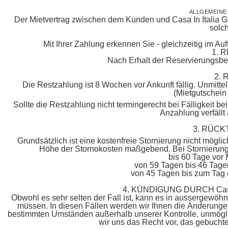
ALLGEMEIN
Der Mietvertrag zwischen dem Kunden und Casa In Italia Gm
solch
Mit Ihrer Zahlung erkennen Sie - gleichzeitig im Au
1. 
Nach Erhalt der Reservierungsbes
2.
Die Restzahlung ist 8 Wochen vor Ankunft fällig. Unmitt
(Mietgutschein
Sollte die Restzahlung nicht termingerecht bei Fälligkeit be
Anzahlung verfällt
3. RÜCK
Grundsätzlich ist eine kostenfreie Stornierung nicht möglich
Höhe der Stornokosten maßgebend. Bei Stornierung 
bis 60 Tage vor
von 59 Tagen bis 46 Tage
von 45 Tagen bis zum Tag 
4. KÜNDIGUNG DURCH Cas
Obwohl es sehr selten der Fall ist, kann es in aussergewöh
müssen. In diesen Fällen werden wir Ihnen die Änderungen
bestimmten Umständen außerhalb unserer Kontrolle, unmögli
wir uns das Recht vor, das gebucht