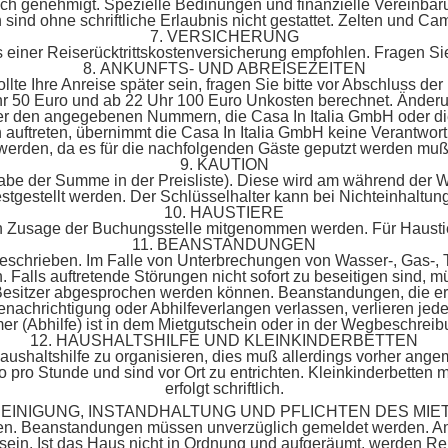
tlich genehmigt. Spezielle Bedinungen und finanzielle Vereinbar
nd ohne schriftliche Erlaubnis nicht gestattet. Zelten und Cam
7. VERSICHERUNG
 einer Reiserücktrittskostenversicherung empfohlen. Fragen Si
8. ANKUNFTS- UND ABREISEZEITEN
lte Ihre Anreise später sein, fragen Sie bitte vor Abschluss der
hr 50 Euro und ab 22 Uhr 100 Euro Unkosten berechnet. Änderun
ter den angegebenen Nummern, die Casa In Italia GmbH oder di
en auftreten, übernimmt die Casa In Italia GmbH keine Verantw
werden, da es für die nachfolgenden Gäste geputzt werden muß
9. KAUTION
Angabe der Summe in der Preisliste). Diese wird am während de
stgestellt werden. Der Schlüsselhalter kann bei Nichteinhaltung
10. HAUSTIERE
chen Zusage der Buchungsstelle mitgenommen werden. Für Haustie
11. BEANSTANDUNGEN
 beschrieben. Im Falle von Unterbrechungen von Wasser-, Gas-,
 Falls auftretende Störungen nicht sofort zu beseitigen sind, m
 Besitzer abgesprochen werden können. Beanstandungen, die er
nachrichtigung oder Abhilfeverlangen verlassen, verlieren jed
r (Abhilfe) ist in dem Mietgutschein oder in der Wegbeschreib
12. HAUSHALTSHILFE UND KLEINKINDERBETTEN
Haushaltshilfe zu organisieren, dies muß allerdings vorher ang
o pro Stunde und sind vor Ort zu entrichten. Kleinkinderbetten 
erfolgt schriftlich.
 REINIGUNG, INSTANDHALTUNG UND PFLICHTEN DES MIE
n. Beanstandungen müssen unverzüglich gemeldet werden. Am 
sein. Ist das Haus nicht in Ordnung und aufgeräumt, werden Re