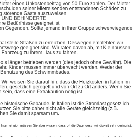
r Mieter einen Unkostenbeitrag von 50 Euro zahlen. Der Mieter
 Verschulden seiner Mietreisenden entstandenen Schäden zu
ltig störende Gäste auszuweisen.
 UND BEHINDERTE
re Bedürfnisse geeignet ist.
hen Gegenden. Sollte jemand in Ihrer Gruppe schwerwiegende
mal steile Straßen zu erreichen. Deswegen empfehlen wir
hrtswege geeignet sind. Wir raten davon ab, mit Kleinbussen
n Fahrzeug zu Ihrem Haus zu fahren.
ols länger betrieben werden (dies jedoch ohne Gewähr). Die
fahr. Kinder müssen immer überwacht werden. Weder der
die Benutzung des Schwimmbades.
ir weisen Sie darauf hin, dass die Heizkosten in Italien im
en, gesetzlich geregelt und von Ort zu Ort anders. Wenn Sie
sein, dass eine Extrakaution nötig ist.
historische Gebäude. In Italien ist die Stromlast gesetzlich
en Sie bitte daher nicht alle Geräte gleichzeitig (z.B.
gehen Sie damit sparsam um.
 Internet gibt, müssen Sie aber wissen, dass oft die Datengeschwindigkeit sehr gering ist.