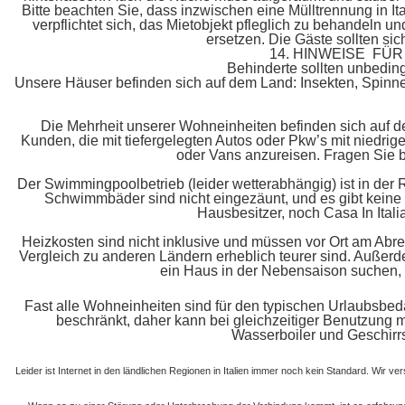
Bitte beachten Sie, dass inzwischen eine Mülltrennung in Ita
verpflichtet sich, das Mietobjekt pfleglich zu behandeln
ersetzen. Die Gäste sollten sic
14. HINWEISE F
Behinderte sollten unbeding
Unsere Häuser befinden sich auf dem Land: Insekten, Spinn
Die Mehrheit unserer Wohneinheiten befinden sich auf d
Kunden, die mit tiefergelegten Autos oder Pkw’s mit niedri
oder Vans anzureisen. Fragen Sie b
Der Swimmingpoolbetrieb (leider wetterabhängig) ist in de
Schwimmbäder sind nicht eingezäunt, und es gibt kein
Hausbesitzer, noch Casa In Ita
Heizkosten sind nicht inklusive und müssen vor Ort am Abre
Vergleich zu anderen Ländern erheblich teurer sind. Außerd
ein Haus in der Nebensaison suchen, so
Fast alle Wohneinheiten sind für den typischen Urlaubsbedar
beschränkt, daher kann bei gleichzeitiger Benutzung me
Wasserboiler und Geschirrs
Leider ist Internet in den ländlichen Regionen in Italien immer noch kein Standard. Wir v