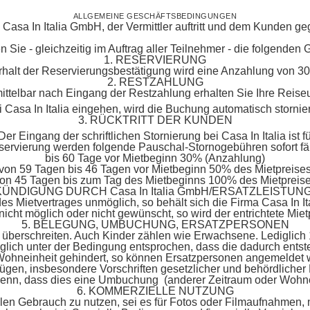
ALLGEMEINE GESCHÄFTSBEDINGUNGEN
sa In Italia GmbH, der Vermittler auftritt und dem Kunden gegen
n Sie - gleichzeitig im Auftrag aller Teilnehmer - die folgende
1. RESERVIERUNG
halt der Reservierungsbestätigung wird eine Anzahlung von 30%
2. RESTZAHLUNG
mittelbar nach Eingang der Restzahlung erhalten Sie Ihre Reis
ei Casa In Italia eingehen, wird die Buchung automatisch storni
3. RÜCKTRITT DER KUNDEN
 Der Eingang der schriftlichen Stornierung bei Casa In Italia i
ervierung werden folgende Pauschal-Stornogebühren sofort fäl
bis 60 Tage vor Mietbeginn 30% (Anzahlung)
von 59 Tagen bis 46 Tagen vor Mietbeginn 50% des Mietpreise
on 45 Tagen bis zum Tag des Mietbeginns 100% des Mietpreis
 KÜNDIGUNG DURCH Casa In Italia GmbH/ERSATZLEISTUN
s Mietvertrages unmöglich, so behält sich die Firma Casa In It
 nicht möglich oder nicht gewünscht, so wird der entrichtete Mietp
5. BELEGUNG, UMBUCHUNG, ERSATZPERSONEN
 überschreiten. Auch Kinder zählen wie Erwachsene. Lediglich 
ich unter der Bedingung entsprochen, dass die dadurch ents
 Wohneinheit gehindert, so können Ersatzpersonen angemeldet we
gen, insbesondere Vorschriften gesetzlicher und behördlicher N
 denn, dass dies eine Umbuchung (anderer Zeitraum oder Wohnei
6. KOMMERZIELLE NUTZUNG
llen Gebrauch zu nutzen, sei es für Fotos oder Filmaufnahmen,