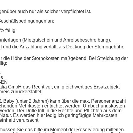
über auch nur als solcher verpflichtet ist.
n Geschäftsbedingungen an:
 fällig.
eunterlagen (Mietgutschein und Anreisebeschreibung).
ert und die Anzahlung verfällt als Deckung der Stornogebühr.
st für die Höhe der Stornokosten maßgebend. Bei Streichung der
lig:
s
es
GEN
alia GmbH das Recht vor, ein gleichwertiges Ersatzobjekt
reis zurückerstattet.
1 Baby (unter 2 Jahren) kann über die max. Personenanzahl
tehenden Mehrkosten entrichtet werden. Umbuchungskosten
rden. Der Dritte tritt in die Rechte und Pflichten aus dem
atur. Es werden hier lediglich geringfügige Mehrkosten
nheit) verursacht.
 müssen Sie das bitte im Moment der Reservierung mitteilen.