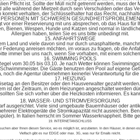
lien Pflicht ist. Sollte der Müll nicht getrennt werden, muss de
 und alle während der Mietzeit durch sein Verschulden oder das
h korrekt verhalten, der Schlüsselhalter hat das Recht, nachha
ÜR PERSONEN MIT SCHWEREN GESUNDHEITSPROBLEMEN
t vor einer Reservierung mit uns absprechen, ob das Haus für Ih
en, Bienen, Wespen, Hunde und Katzen sind normal in ländlic
Allergien haben, teilen Sie es uns bitte unbedingt mit.
15. ANFAHRTSWEGE
em Land und viele davon sind nur durch unasphaltierte, manch
ger Federung anreisen möchten, im voraus zu fragen, ob die Anfa
itte immer bei uns nach, wenn Sie vorhaben, mit einem solche
16. SWIMMING POOLS
r Regel vom 30.05 bis 03.10. Je nach Wetter können Swimmingpo
e Schwimmmeister. Die Gäste benutzen den Pool auf eigene Ge
lia, noch die Agentur übernehmen keinerlei Verantwortung für 
17. HEIZUNG
isetag an den Besitzer oder den Hausverwalter gezahlt werden. W
em ist der Zeitraum, in dem Heizungen angeschaltet werden dürf
llten Sie sich vorher über die Heizkosten informieren. Es kann 
18. WASSER- UND STROMVERSORGUNG
f ausgerichtet. Viele sind umgebaute Bauernhäuser oder antike 
hrerer Elektrogeräte die Stromkapazität nicht ausreichen. Benutz
püler). In Italien herrscht im Sommer Wasserknappheit. Bitte 
19. INTERNETANSCHLUSS
ersuchen aber Ihnen diesen Service, wo es möglich ist, anzubieten. In den Häuser, in denen es
Vielfach gibt es nur EDGE oder max. 3G, was nur für Emails reicht.