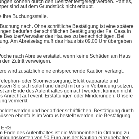
ungen können durch den Besitzer festgelegt werden. Parties,
per sind auf dem Grundstück nicht erlaubt.
e Ihre Buchungsstelle.
 Buchung nach. Ohne schriftliche Bestätigung ist eine spätere
gen bedürfen der schriftlichen Bestätigung der Fa. Casa In
e Besitzer/Verwalter des Hauses zu benachrichtigen. Bei
ortung. Am Abreisetag muß das Haus bis 09.00 Uhr übergeben
.
r Woche nach Abreise erstattet, wenn keine Schäden am Haus
 den Zutritt verweigern.
re wird zusätzlich eine entsprechende Kaution verlangt.
 Telephon- oder Stromversorgung, Elektroapparate und
üssen Sie sich sofort und direkt mit uns in Verbindung setzen,
st am Ende des Aufenthaltes gemacht werden, können nicht
es Anrecht auf event. Erstattungen oder Minderungen. Unsere
ung vermerkt.
emeldet werden und bedarf der schriftlichen Bestätigung durch
müssen ebenfalls im Voraus bestellt werden, die Bestätigung
TERS
Ende des Aufenthaltes ist die Wohneinheit in Ordnung zu
inigungskosten von 50 Euro aus der Kaution einzubehalten.