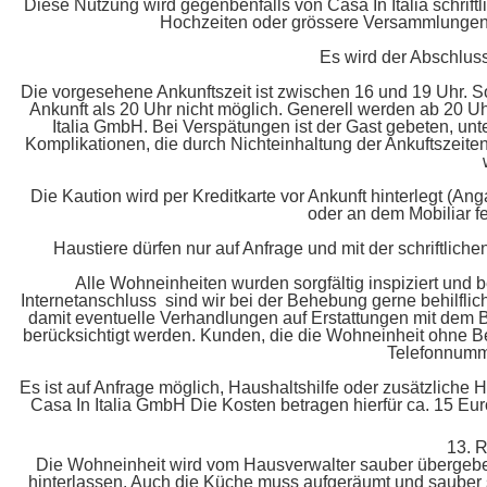
Diese Nutzung wird gegenbenfalls von Casa In Italia schrif
Hochzeiten oder grössere Versammlungen si
Es wird der Abschluss
Die vorgesehene Ankunftszeit ist zwischen 16 und 19 Uhr. Sol
Ankunft als 20 Uhr nicht möglich. Generell werden ab 20 U
Italia GmbH. Bei Verspätungen ist der Gast gebeten, un
Komplikationen, die durch Nichteinhaltung der Ankuftszeit
Die Kaution wird per Kreditkarte vor Ankunft hinterlegt (
oder an dem Mobiliar fe
Haustiere dürfen nur auf Anfrage und mit der schriftli
Alle Wohneinheiten wurden sorgfältig inspiziert und
Internetanschluss sind wir bei der Behebung gerne behilflich.
damit eventuelle Verhandlungen auf Erstattungen mit dem
berücksichtigt werden. Kunden, die die Wohneinheit ohne Be
Telefonnumme
Es ist auf Anfrage möglich, Haushaltshilfe oder zusätzliche 
Casa In Italia GmbH Die Kosten betragen hierfür ca. 15 Eur
13.
Die Wohneinheit wird vom Hausverwalter sauber übergebe
hinterlassen. Auch die Küche muss aufgeräumt und sauber 