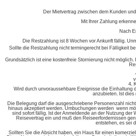
Der Mietvertrag zwischen dem Kunden und Ca
Mit Ihrer Zahlung erkenne
Nach Er
Die Restzahlung ist 8 Wochen vor Ankunft fällig. Un
Sollte die Restzahlung nicht termingerecht bei Fälligkeit b
Grundsätzlich ist eine kostenfreie Stornierung nicht möglich.
Res
v
4.
Wird durch unvoraussehbare Ereignisse die Einhaltung de
anzubieten. Ist dies
Die Belegung darf die ausgeschriebene Personenzahl nicht
hinaus akzeptiert werden. Umbuchungen werden wenn mögl
sind sofort fällig. Ist der Anmeldende an der Nutzung der
Reisevertrag ein und muß den Reiseerfordernissen genü
entstehen, es sei
Sollten Sie die Absicht haben, ein Haus für einen komerzie