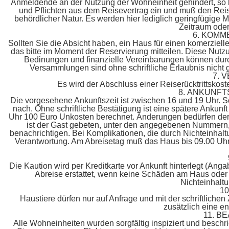
Anmeldende an der Nutzung der Wohneinheit gehindert, so k
und Pflichten aus dem Reisevertrag ein und muß den Reis
behördlicher Natur. Es werden hier lediglich geringfügige
Zeitraum oder
6. KOMM
Sollten Sie die Absicht haben, ein Haus für einen komerziel
das bitte im Moment der Reservierung mitteilen. Diese Nutzun
Bedinungen und finanzielle Vereinbarungen können durch
Versammlungen sind ohne schriftliche Erlaubnis nicht g
7. 
Es wird der Abschluss einer Reiserücktrittskos
8. ANKUNFT
Die vorgesehene Ankunftszeit ist zwischen 16 und 19 Uhr. Sol
nach. Ohne schriftliche Bestätigung ist eine spätere Ankunf
Uhr 100 Euro Unkosten berechnet. Änderungen bedürfen der s
ist der Gast gebeten, unter den angegebenen Nummern, 
benachrichtigen. Bei Komplikationen, die durch Nichteinhalt
Verantwortung. Am Abreisetag muß das Haus bis 09.00 Uhr
Die Kaution wird per Kreditkarte vor Ankunft hinterlegt (An
Abreise erstattet, wenn keine Schäden am Haus oder a
Nichteinhaltu
1
Haustiere dürfen nur auf Anfrage und mit der schriftlic
zusätzlich eine e
11. 
Alle Wohneinheiten wurden sorgfältig inspiziert und besch