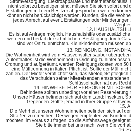
Stromversorgung, Elektroapparate und Internetanschluss si
nicht sofort zu beseitigen sind, müssen Sie sich sofort und
Erstattungen mit dem Besitzer abgesprochen werden könne
können nicht berücksichtigt werden. Kunden, die die Wohnei
jedes Anrecht auf event. Erstattungen oder Minderungen.
Wegbesc
12. HAUSHALTSHI
Es ist auf Anfrage möglich, Haushaltshilfe oder zusätzlich
werden und bedarf der schriftlichen Bestätigung durch Casa
sind vor Ort zu entrichten. Kleinkinderbetten müssen ebe
13. REINIGUNG, INSTANDH
Die Wohneinheit wird vom Hausverwalter sauber übergebe
Aufenthaltes ist die Wohneinheit in Ordnung zu hinterlassen
Ordnung und aufgeräumt, werden Reinigungskosten von 50 Eu
eine Mülltrennung in Italien Pflicht ist. Sollte der Müll 
zahlen. Der Mieter verpflichtet sich, das Mietobjekt pflegli
das Verschulden seiner Mietreisenden entstandenen Sc
Schlüsselhalter hat das Rech
14. HINWEISE FÜR PERSONEN MIT SC
Behinderte sollten unbedingt vor einer Reservierung m
Unsere Häuser befinden sich auf dem Land: Insekten, S
Gegenden. Sollte jemand in Ihrer Gruppe schwerwie
15.
Die Mehrheit unserer Wohneinheiten befinden sich auf dem
Straßen zu erreichen. Deswegen empfehlen wir Kunden, die
möchten, im voraus zu fragen, ob die Anfahrtswege geeignet
Sie bitte immer bei uns nach, wenn Sie vorha
16. 