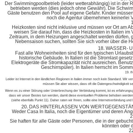
Der Swimmingpoolbetrieb (leider wetterabhängig) ist in der
betrieben werden (dies jedoch ohne Gewähr). Die Schwim
Gäste benutzen den Pool auf eigene Gefahr. Kinder müssen
noch die Agentur übernehmen keinerlei 
Heizkosten sind nicht inklusive und müssen vor Ort am A
weisen Sie darauf hin, dass die Heizkosten in Italien im
Zeitraum, in dem Heizungen angeschaltet werden dürfen, ge
Nebensaison suchen, sollten Sie sich vorher über die Hei
18. WASSER-
Fast alle Wohneinheiten sind für den typischen Urlaubs
historische Gebäude. In Italien ist die Stromlast gese
Elektrogeräte die Stromkapazität nicht ausreichen. Benutze
Geschirrspüler). In Italien herrscht im So
19. 
Leider ist Internet in den ländlichen Regionen in Italien immer noch kein Standard. Wir v
müssen Sie aber wissen, dass oft die Datengeschwindigkeit seh
Wenn es zu einer Störung oder Unterbrechung der Verbindung kommt, ist es erfahrungs
dass wir unser Bestes tun werden, damit diese eventuellen Probleme behoben werde
(siehe ebenfalls Punkt 11). Daher raten wir Ihnen, sollte eine Internetverbindung und
20. DAS HINTERLASSEN VON WERTGEGENSTÄN
Weder Casa In Italia, noch die Eigentümer und deren Ange
2
Sie haften für alle Gäste oder Personen, die in der gebucht
könnten oder d
2