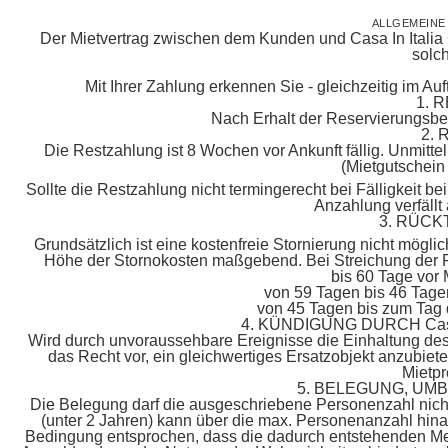
ALLGEMEIN
Der Mietvertrag zwischen dem Kunden und Casa In Italia 
solch
Mit Ihrer Zahlung erkennen Sie - gleichzeitig im Au
1. 
Nach Erhalt der Reservierungsbes
2.
Die Restzahlung ist 8 Wochen vor Ankunft fällig. Unmitt
(Mietgutschein
Sollte die Restzahlung nicht termingerecht bei Fälligkeit be
Anzahlung verfällt
3. RÜCK
Grundsätzlich ist eine kostenfreie Stornierung nicht möglich
Höhe der Stornokosten maßgebend. Bei Streichung der R
bis 60 Tage vor
von 59 Tagen bis 46 Tage
von 45 Tagen bis zum Tag 
4. KÜNDIGUNG DURCH Cas
Wird durch unvoraussehbare Ereignisse die Einhaltung des 
das Recht vor, ein gleichwertiges Ersatzobjekt anzubieten
Mietpr
5. BELEGUNG, U
Die Belegung darf die ausgeschriebene Personenzahl nich
(unter 2 Jahren) kann über die max. Personenanzahl hi
Bedingung entsprochen, dass die dadurch entstehenden Mehr