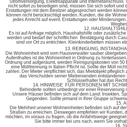
Stromversorgung, Elektroapparate und Internetanschluss si
nicht sofort zu beseitigen sind, müssen Sie sich sofort und
Erstattungen mit dem Besitzer abgesprochen werden könne
können nicht berücksichtigt werden. Kunden, die die Wohnei
jedes Anrecht auf event. Erstattungen oder Minderungen.
Wegbesc
12. HAUSHALTSHI
Es ist auf Anfrage möglich, Haushaltshilfe oder zusätzlich
werden und bedarf der schriftlichen Bestätigung durch Casa
sind vor Ort zu entrichten. Kleinkinderbetten müssen ebe
13. REINIGUNG, INSTANDH
Die Wohneinheit wird vom Hausverwalter sauber übergebe
Aufenthaltes ist die Wohneinheit in Ordnung zu hinterlassen
Ordnung und aufgeräumt, werden Reinigungskosten von 50 Eu
eine Mülltrennung in Italien Pflicht ist. Sollte der Müll 
zahlen. Der Mieter verpflichtet sich, das Mietobjekt pflegli
das Verschulden seiner Mietreisenden entstandenen Sc
Schlüsselhalter hat das Rech
14. HINWEISE FÜR PERSONEN MIT SC
Behinderte sollten unbedingt vor einer Reservierung m
Unsere Häuser befinden sich auf dem Land: Insekten, S
Gegenden. Sollte jemand in Ihrer Gruppe schwerwie
15.
Die Mehrheit unserer Wohneinheiten befinden sich auf dem
Straßen zu erreichen. Deswegen empfehlen wir Kunden, die
möchten, im voraus zu fragen, ob die Anfahrtswege geeignet
Sie bitte immer bei uns nach, wenn Sie vorha
16. 