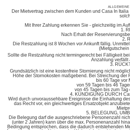
ALLGEMEIN
Der Mietvertrag zwischen dem Kunden und Casa In Italia 
solch
Mit Ihrer Zahlung erkennen Sie - gleichzeitig im Au
1. 
Nach Erhalt der Reservierungsbes
2.
Die Restzahlung ist 8 Wochen vor Ankunft fällig. Unmitt
(Mietgutschein
Sollte die Restzahlung nicht termingerecht bei Fälligkeit be
Anzahlung verfällt
3. RÜCK
Grundsätzlich ist eine kostenfreie Stornierung nicht möglich
Höhe der Stornokosten maßgebend. Bei Streichung der R
bis 60 Tage vor
von 59 Tagen bis 46 Tage
von 45 Tagen bis zum Tag 
4. KÜNDIGUNG DURCH Cas
Wird durch unvoraussehbare Ereignisse die Einhaltung des 
das Recht vor, ein gleichwertiges Ersatzobjekt anzubieten
Mietpr
5. BELEGUNG, U
Die Belegung darf die ausgeschriebene Personenzahl nich
(unter 2 Jahren) kann über die max. Personenanzahl hi
Bedingung entsprochen, dass die dadurch entstehenden Mehr