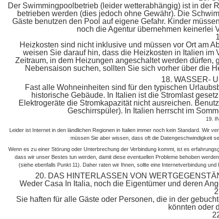
Der Swimmingpoolbetrieb (leider wetterabhängig) ist in der
betrieben werden (dies jedoch ohne Gewähr). Die Schwim
Gäste benutzen den Pool auf eigene Gefahr. Kinder müssen
noch die Agentur übernehmen keinerlei 
Heizkosten sind nicht inklusive und müssen vor Ort am A
weisen Sie darauf hin, dass die Heizkosten in Italien im
Zeitraum, in dem Heizungen angeschaltet werden dürfen, ge
Nebensaison suchen, sollten Sie sich vorher über die Hei
18. WASSER-
Fast alle Wohneinheiten sind für den typischen Urlaubs
historische Gebäude. In Italien ist die Stromlast gese
Elektrogeräte die Stromkapazität nicht ausreichen. Benutze
Geschirrspüler). In Italien herrscht im So
19. 
Leider ist Internet in den ländlichen Regionen in Italien immer noch kein Standard. Wir v
müssen Sie aber wissen, dass oft die Datengeschwindigkeit seh
Wenn es zu einer Störung oder Unterbrechung der Verbindung kommt, ist es erfahrungs
dass wir unser Bestes tun werden, damit diese eventuellen Probleme behoben werde
(siehe ebenfalls Punkt 11). Daher raten wir Ihnen, sollte eine Internetverbindung und
20. DAS HINTERLASSEN VON WERTGEGENSTÄN
Weder Casa In Italia, noch die Eigentümer und deren Ange
2
Sie haften für alle Gäste oder Personen, die in der gebucht
könnten oder d
2