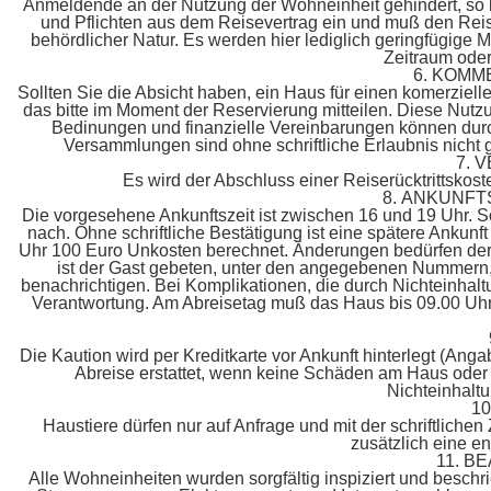
Anmeldende an der Nutzung der Wohneinheit gehindert, so k
und Pflichten aus dem Reisevertrag ein und muß den Reis
behördlicher Natur. Es werden hier lediglich geringfügige
Zeitraum oder
6. KOMM
Sollten Sie die Absicht haben, ein Haus für einen komerziel
das bitte im Moment der Reservierung mitteilen. Diese Nutzun
Bedinungen und finanzielle Vereinbarungen können durch
Versammlungen sind ohne schriftliche Erlaubnis nicht g
7. 
Es wird der Abschluss einer Reiserücktrittskos
8. ANKUNFT
Die vorgesehene Ankunftszeit ist zwischen 16 und 19 Uhr. Sol
nach. Ohne schriftliche Bestätigung ist eine spätere Ankunf
Uhr 100 Euro Unkosten berechnet. Änderungen bedürfen der s
ist der Gast gebeten, unter den angegebenen Nummern, 
benachrichtigen. Bei Komplikationen, die durch Nichteinhalt
Verantwortung. Am Abreisetag muß das Haus bis 09.00 Uhr
Die Kaution wird per Kreditkarte vor Ankunft hinterlegt (An
Abreise erstattet, wenn keine Schäden am Haus oder a
Nichteinhaltu
1
Haustiere dürfen nur auf Anfrage und mit der schriftlic
zusätzlich eine e
11. 
Alle Wohneinheiten wurden sorgfältig inspiziert und besch