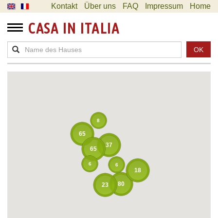
Kontakt
Über uns
FAQ
Impressum
Home
CASA IN ITALIA
OK
8
65
37
65
6
6
18
80
23