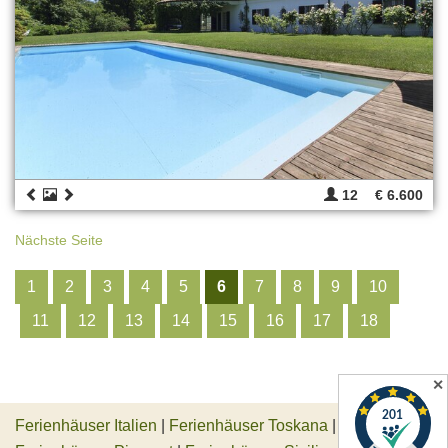
12
€ 6.600
Nächste Seite
1
2
3
4
5
6
7
8
9
10
11
12
13
14
15
16
17
18
✕
Ferienhäuser Italien
|
Ferienhäuser Toskana
|