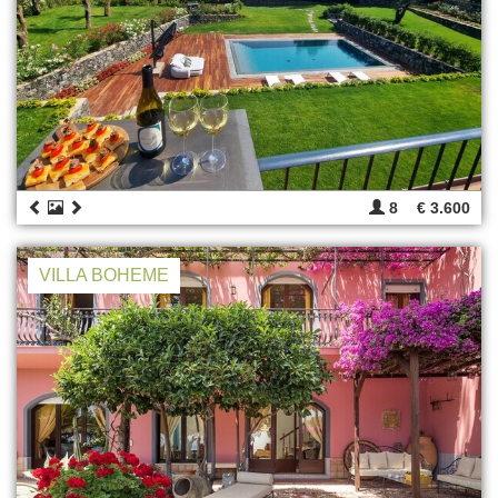
8
€ 3.600
VILLA BOHEME