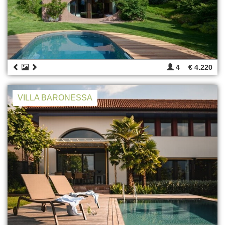
4
€ 4.220
VILLA BARONESSA