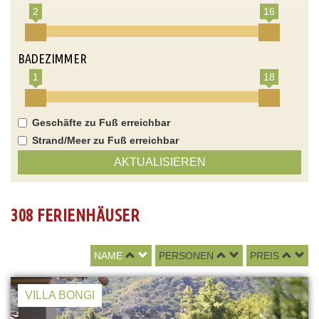
2
16
BADEZIMMER
1
18
Geschäfte zu Fuß erreichbar
Strand/Meer zu Fuß erreichbar
AKTUALISIEREN
308 FERIENHÄUSER
NAME
PERSONEN
PREIS
VILLA BONGI