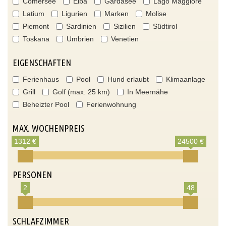
Comersee
Elba
Gardasee
Lago Maggiore
Latium
Ligurien
Marken
Molise
Piemont
Sardinien
Sizilien
Südtirol
Toskana
Umbrien
Venetien
EIGENSCHAFTEN
Ferienhaus
Pool
Hund erlaubt
Klimaanlage
Grill
Golf (max. 25 km)
In Meernähe
Beheizter Pool
Ferienwohnung
MAX. WOCHENPREIS
1312 €
24500 €
PERSONEN
2
48
SCHLAFZIMMER