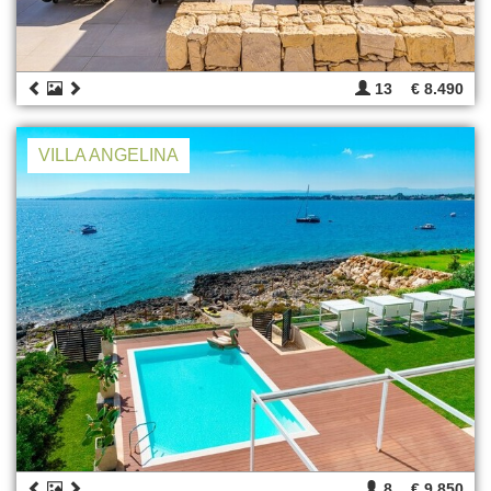
13
€ 8.490
VILLA ANGELINA
8
€ 9.850