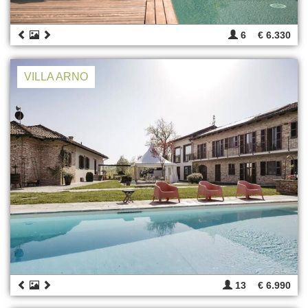
6
€ 6.330
VILLA ARNO
13
€ 6.990