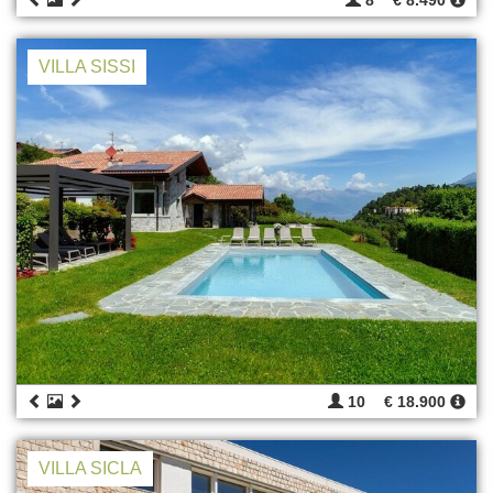
8
€ 8.490
VILLA SISSI
10
€ 18.900
VILLA SICLA