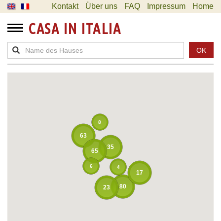
Kontakt
Über uns
FAQ
Impressum
Home
CASA IN ITALIA
OK
8
63
35
65
6
4
17
80
23