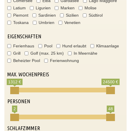
Comersee
Elba
Gardasee
Lago Maggiore
Latium
Ligurien
Marken
Molise
Piemont
Sardinien
Sizilien
Südtirol
Toskana
Umbrien
Venetien
EIGENSCHAFTEN
Ferienhaus
Pool
Hund erlaubt
Klimaanlage
Grill
Golf (max. 25 km)
In Meernähe
Beheizter Pool
Ferienwohnung
MAX. WOCHENPREIS
1312 €
24500 €
PERSONEN
2
48
SCHLAFZIMMER