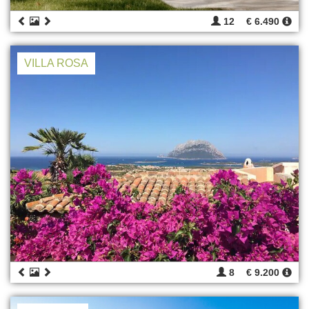
12
€ 6.490
VILLA ROSA
8
€ 9.200