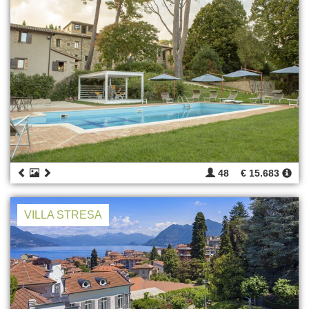
48
€ 15.683
VILLA STRESA