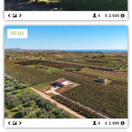
4
€ 2.500
MEMA
4
€ 2.990