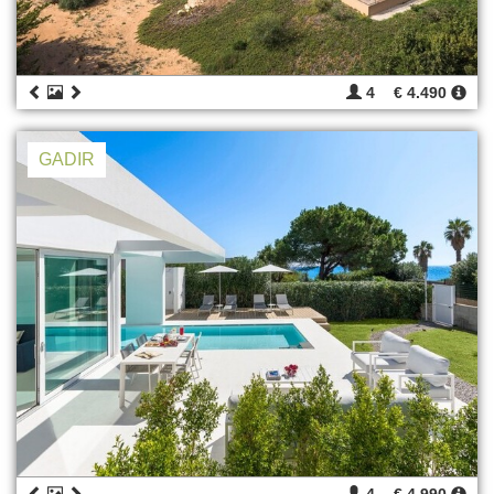
4
€ 4.490
GADIR