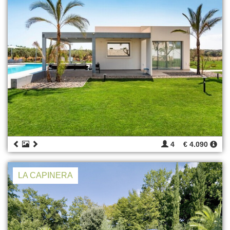
4
€ 4.090
LA CAPINERA