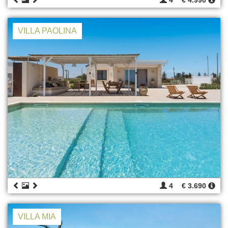
4
€ 4.990
VILLA PAOLINA
4
€ 3.690
VILLA MIA