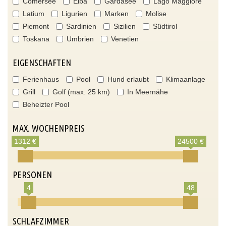
Comersee
Elba
Gardasee
Lago Maggiore
Latium
Ligurien
Marken
Molise
Piemont
Sardinien
Sizilien
Südtirol
Toskana
Umbrien
Venetien
EIGENSCHAFTEN
Ferienhaus
Pool
Hund erlaubt
Klimaanlage
Grill
Golf (max. 25 km)
In Meernähe
Beheizter Pool
MAX. WOCHENPREIS
1312 €
24500 €
PERSONEN
4
48
SCHLAFZIMMER