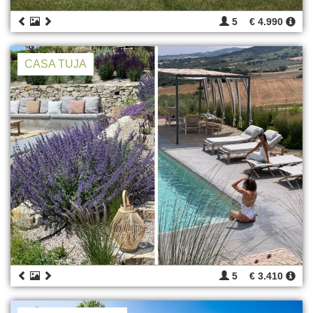
5
€ 4.990
CASA TUJA
5
€ 3.410