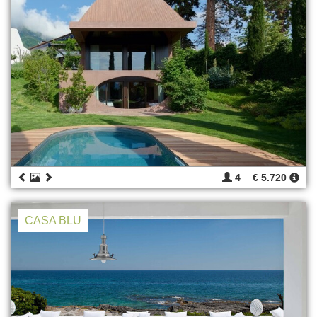
4
€ 5.720
CASA BLU