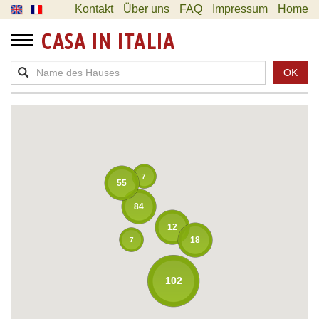
Kontakt
Über uns
FAQ
Impressum
Home
CASA IN ITALIA
OK
7
55
84
12
18
7
102