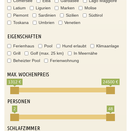
Comersee
Elba
Gardasee
Lago Maggiore
Latium
Ligurien
Marken
Molise
Piemont
Sardinien
Sizilien
Südtirol
Toskana
Umbrien
Venetien
EIGENSCHAFTEN
Ferienhaus
Pool
Hund erlaubt
Klimaanlage
Grill
Golf (max. 25 km)
In Meernähe
Beheizter Pool
Ferienwohnung
MAX. WOCHENPREIS
1312 €
24500 €
PERSONEN
2
48
SCHLAFZIMMER