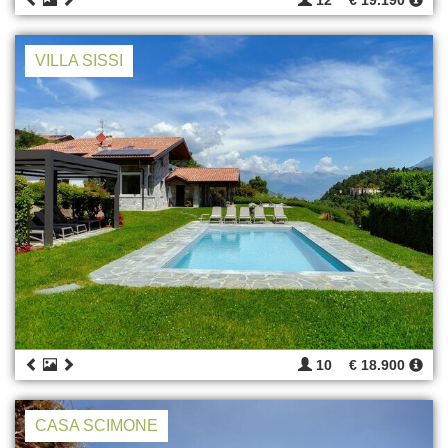
12
€ 19.190
VILLA SISSI
10
€ 18.900
CASA SCIMONE