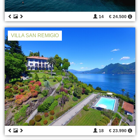
14
€ 24.500
VILLA SAN REMIGIO
18
€ 23.990