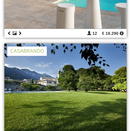
12
€ 18.290
CASABRANDO