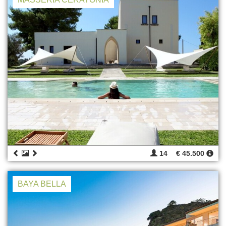
14
€ 45.500
BAYA BELLA