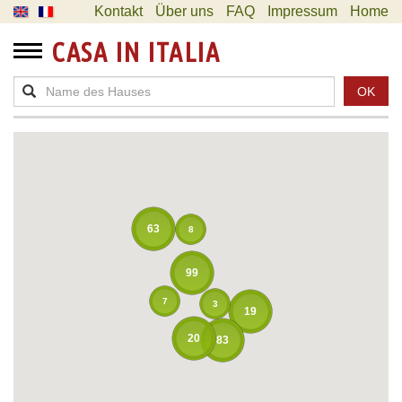
Kontakt
Über uns
FAQ
Impressum
Home
CASA IN ITALIA
OK
63
8
99
7
3
19
20
83